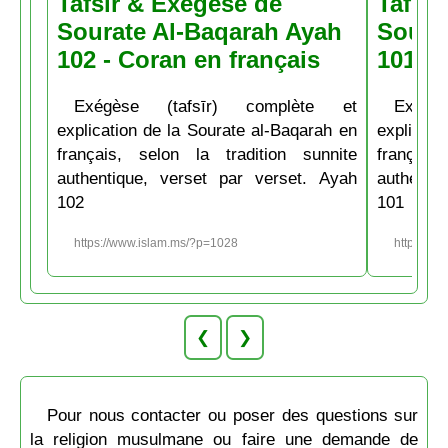
Tafsir & Exégèse de
Tafsir
Sourate Al-Baqarah Ayah
Soura
102 - Coran en français
101 - 
Exégèse (tafsīr) complète et
Exégè
explication de la Sourate al-Baqarah en
explicati
français, selon la tradition sunnite
français
authentique, verset par verset. Ayah
authenti
102
101
https://www.islam.ms/?p=1028
https://w
❮
❯
Pour nous contacter ou poser des questions sur
la religion musulmane ou faire une demande de