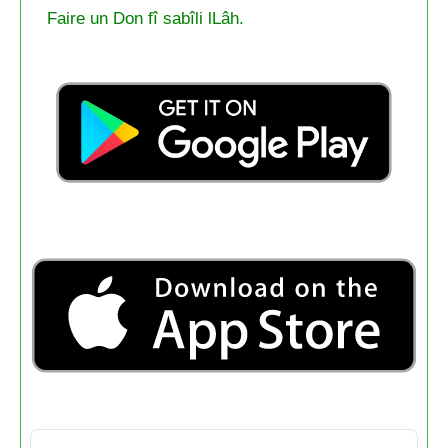
Faire un Don fî sabîli lLâh.