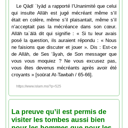
Le Qāḍī ʿIyāḍ a rapporté l’Unanimité que celui
qui insulte Allāh est jugé mécréant même s’il
était en colère, même s’il plaisantait, même s’il
n’acceptait pas la mécréance dans son cœur.
Allāh taʿālā dit qui signifie : « Si tu leur avais
posé la question, ils auraient répondu : « Nous
ne faisions que discuter et jouer ». Dis : Est-ce
de Allāh, de Ses ’âyah, de Son messager que
vous vous moquiez ? Ne vous excusez pas,
vous êtes devenus mécréants après avoir été
croyants » [soūrat At-Tawbah / 65-66].
https://www.islam.ms/?p=525
La preuve qu’il est permis de
visiter les tombes aussi bien
pour les hommes que pour les