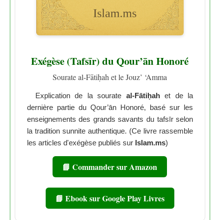
Exégèse (Tafsīr) du Qour’ān Honoré
Sourate al-Fātiḥah et le Jouz’ ‘Amma
Explication de la sourate
al-Fātiḥah
et de la
dernière partie du Qour’ān Honoré, basé sur les
enseignements des grands savants du tafsīr selon
la tradition sunnite authentique. (Ce livre rassemble
les articles d'exégèse publiés sur
Islam.ms
)
📘 Commander sur Amazon
📘 Ebook sur Google Play Livres