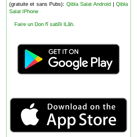
(gratuite et sans Pubs):
Qibla Salat Android
|
Qibla
Salat IPhone
Faire un Don fî sabîli lLâh.