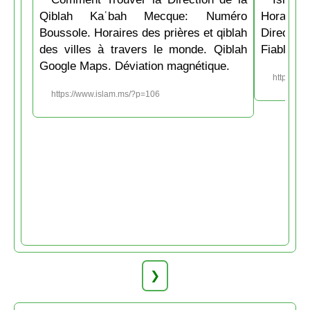
Qiblah Kaʿbah Mecque: Numéro
Horaire
Boussole. Horaires des prières et qiblah
Directio
des villes à travers le monde. Qiblah
Fiable et
Google Maps. Déviation magnétique.
https://w
https://www.islam.ms/?p=106
❯