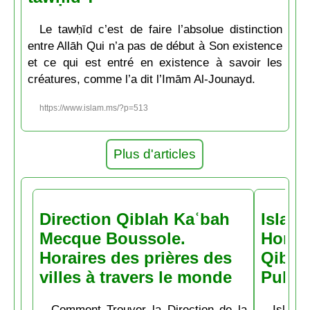
Le tawḥīd c’est de faire l’absolue distinction
entre Allāh Qui n’a pas de début à Son existence
et ce qui est entré en existence à savoir les
créatures, comme l’a dit l’Imām Al-Jounayd.
https://www.islam.ms/?p=513
Plus d'articles
Direction Qiblah Kaʿbah
Islam
Mecque Boussole.
Horair
Horaires des prières des
Qiblah
villes à travers le monde
Pubs
Comment Trouver la Direction de la
Islam.