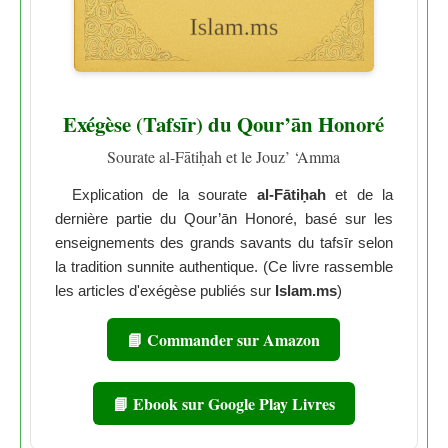
Exégèse (Tafsīr) du Qour’ān Honoré
Sourate al-Fātiḥah et le Jouz’ ‘Amma
Explication de la sourate
al-Fātiḥah
et de la
dernière partie du Qour’ān Honoré, basé sur les
enseignements des grands savants du tafsīr selon
la tradition sunnite authentique. (Ce livre rassemble
les articles d'exégèse publiés sur
Islam.ms
)
📘 Commander sur Amazon
📘 Ebook sur Google Play Livres