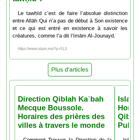
Le tawḥīd c’est de faire l’absolue distinction
entre Allāh Qui n’a pas de début à Son existence
et ce qui est entré en existence à savoir les
créatures, comme l’a dit l’Imām Al-Jounayd.
https://www.islam.ms/?p=513
Plus d'articles
Direction Qiblah Kaʿbah
Islam
Mecque Boussole.
Horair
Horaires des prières des
Qiblah
villes à travers le monde
Pubs
Comment Trouver la Direction de la
Islam.