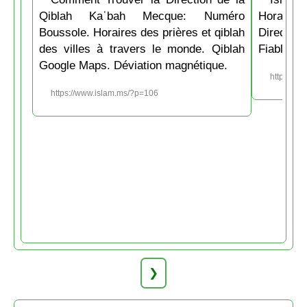
Qiblah Kaʿbah Mecque: Numéro
Horaire
Boussole. Horaires des prières et qiblah
Directio
des villes à travers le monde. Qiblah
Fiable et
Google Maps. Déviation magnétique.
https://w
https://www.islam.ms/?p=106
❯