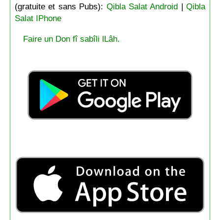
(gratuite et sans Pubs):
Qibla Salat Android
|
Qibla
Salat IPhone
Faire un Don fî sabîli lLâh.