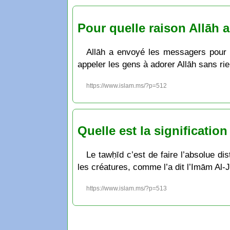
Pour quelle raison Allāh a
Allāh a envoyé les messagers pour qu
appeler les gens à adorer Allāh sans rie
https://www.islam.ms/?p=512
Quelle est la significatio
Le tawḥīd c’est de faire l’absolue di
les créatures, comme l’a dit l’Imām Al-
https://www.islam.ms/?p=513