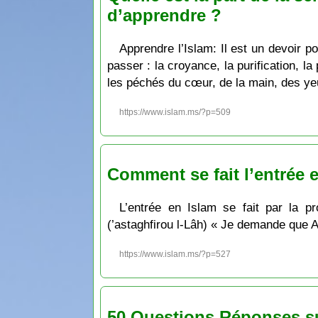
d’apprendre ?
Apprendre l’Islam: Il est un devoir p
passer : la croyance, la purification, la
les péchés du cœur, de la main, des ye
https://www.islam.ms/?p=509
Comment se fait l’entrée 
L’entrée en Islam se fait par la p
(’astaghfirou l-Lâh) « Je demande que 
https://www.islam.ms/?p=527
50 Questions Réponses su