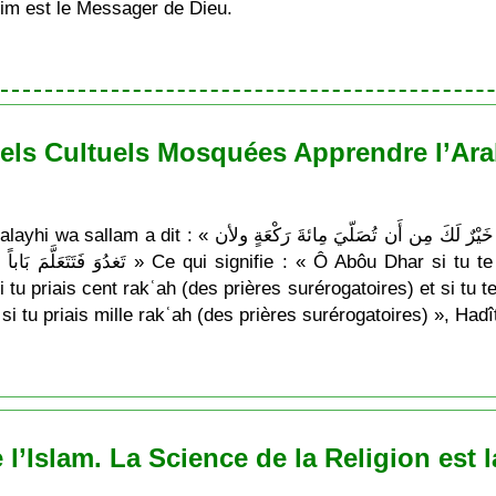
im est le Messager de Dieu.
els Cultuels Mosquées Apprendre l’Arab
يَا أبا ذَر لأن تَغدُوَ فَتَتَعَلَّمَ ءايَة مِن كِتَاب الله خَيْرٌ لَكَ
 si tu te déplaces et tu apprends une ‘Ayah du
tu priais cent rakʿah (des prières surérogatoires) et si tu t
si tu priais mille rakʿah (des prières surérogatoires) », Ha
’Islam. La Science de la Religion est la