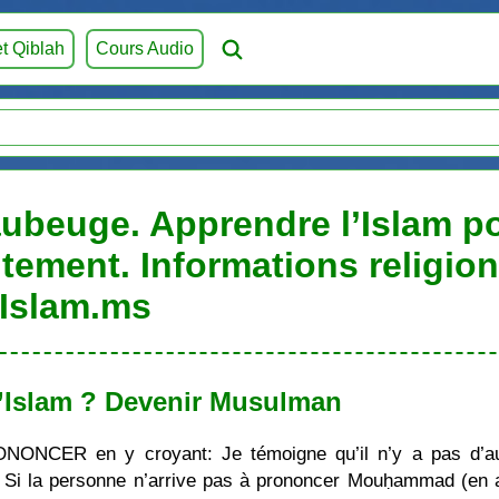
et Qiblah
Cours Audio
beuge. Apprendre l’Islam pou
itement. Informations religio
Islam.ms
’Islam ? Devenir Musulman
ONONCER en y croyant: Je témoigne qu’il n’y a pas d’au
i la personne n’arrive pas à prononcer Mouḥammad (en ara