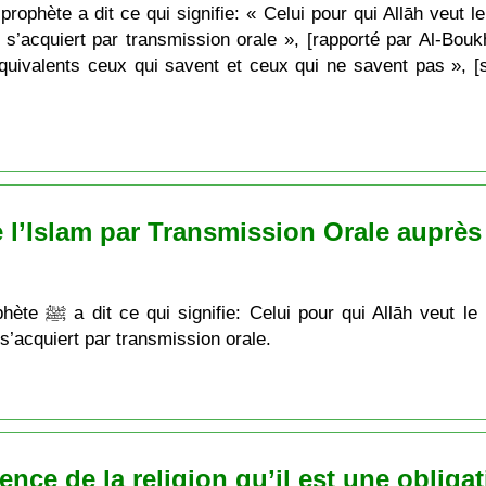
ophète a dit ce qui signifie: « Celui pour qui Allāh veut le b
n s’acquiert par transmission orale », [rapporté par Al-Bouk
 équivalents ceux qui savent et ceux qui ne savent pas », [
 l’Islam par Transmission Orale auprès
pprentissage de la
n s’acquiert par transmission orale.
ience de la religion qu’il est une oblig