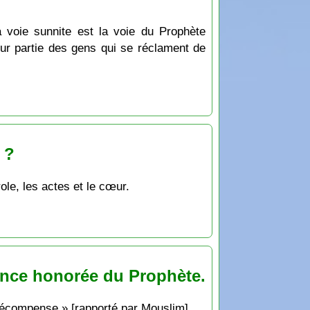
a voie sunnite est la voie du Prophète
ur partie des gens qui se réclament de
 ?
role, les actes et le cœur.
ance honorée du Prophète.
a récompense » [rapporté par Mouslim].