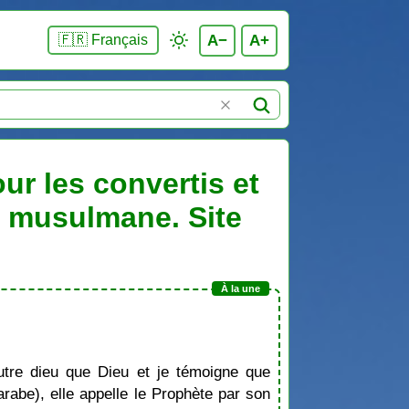
A−
A+
🇫🇷 Français
r les convertis et
n musulmane. Site
tre dieu que Dieu et je témoigne que
be), elle appelle le Prophète par son