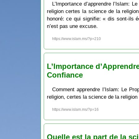
L’Importance d’apprendre l’Islam: Le pr
religion certes la science de la religio
honoré: ce qui signifie: « dis sont-ils
n’est pas une excuse.
https://www.islam.ms/?p=210
L’Importance d’Apprendre
Confiance
Comment apprendre l’Islam: Le Prophète ﷺ a dit ce qui signifie: Celui pour qui Allāh veut le bien, Il lui facilite l’a
religion, certes la science de la religio
https://www.islam.ms/?p=16
Quelle est la part de la sc