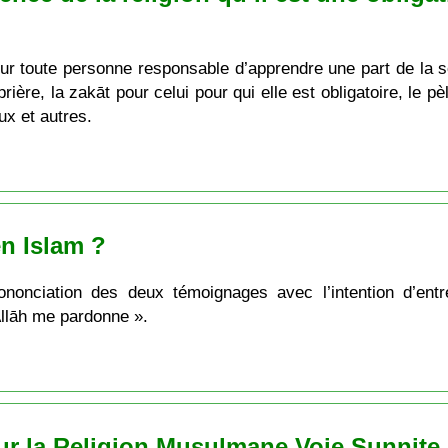
our toute personne responsable d’apprendre une part de la s
 prière, la zakāt pour celui pour qui elle est obligatoire, le p
ux et autres.
en Islam ?
rononciation des deux témoignages avec l’intention d’ent
Allāh me pardonne ».
r la Religion Musulmane Voie Sunnite