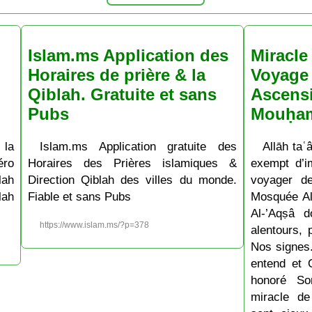
Islam.ms Application des
Miracle 
Horaires de prière & la
Voyage 
Qiblah. Gratuite et sans
Ascens
Pubs
Mouḥa
 la
Islam.ms Application gratuite des
Allāh taʿâ
ro
Horaires des Prières islamiques &
exempt d’im
lah
Direction Qiblah des villes du monde.
voyager d
lah
Fiable et sans Pubs
Mosquée Al
Al-’Aqṣâ 
https://www.islam.ms/?p=378
alentours, 
Nos signes.
entend et 
honoré So
miracle de