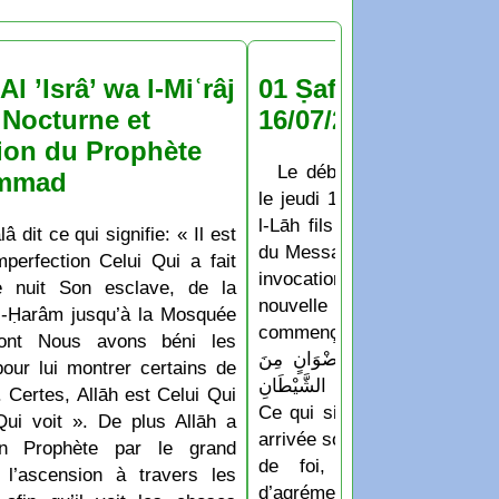
Al ’Isrâ’ wa l-Miʿrâj
01 Ṣafar 1448 : jeu
Nocturne et
16/07/2026
ion du Prophète
Le début du mois de Ṣaf
mmad
le jeudi 16 Juillet 2026 D’a
l-Lāh fils de Hichām: Les
lâ dit ce qui signifie: « Il est
du Messager de Allāh appren
perfection Celui Qui a fait
invocation qu’ils disaient
e nuit Son esclave, de la
nouvelle année ou un no
-Ḥarâm jusqu’à la Mosquée
commençait: « اللَّهُمَّ أَدْخِلْهُ عَلَيْنَا بِالْأَمْنِ
dont Nous avons béni les
لسَّلَامَةِ وَالْإِسْلَامِ، وَرِضْوَانٍ مِنَ
pour lui montrer certains de
 وَجِوَارٍ (أيْ حِفْظٍ) مِنَ الشَّيْطَانِ
 Certes, Allāh est Celui Qui
Ce qui signifie: « Ô Allāh f
Qui voit ». De plus Allāh a
arrivée soit accompagnée de 
n Prophète par le grand
de foi, de protection e
 l’ascension à travers les
d’agrément de Ar-Raḥm