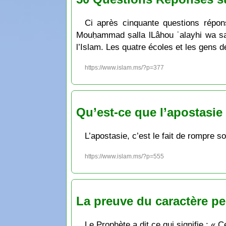
Ci après cinquante questions répon
Mouḥammad ṣalla lLâhou ʿalayhi wa sal
l’Islam. Les quatre écoles et les gens de
https://www.islam.ms/?p=377
Qu’est-ce que l’apostasie 
L’apostasie, c’est le fait de rompre so
https://www.islam.ms/?p=555
La preuve du caractère p
Le Prophète a dit ce qui signifie : « 