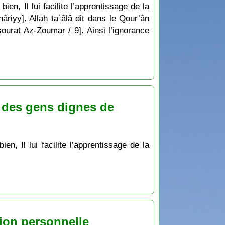
ien, Il lui facilite l’apprentissage de la
hâriyy]. Allāh taʿâlâ dit dans le Qour’ân
sourat Az-Zoumar / 9]. Ainsi l’ignorance
 des gens dignes de
ation personnelle