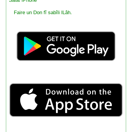
Salat IPhone
Faire un Don fî sabîli lLâh.