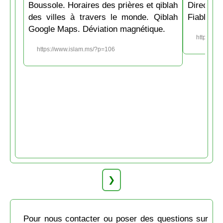
Boussole. Horaires des prières et qiblah
Directio
des villes à travers le monde. Qiblah
Fiable et
Google Maps. Déviation magnétique.
https://w
https://www.islam.ms/?p=106
❯
Pour nous contacter ou poser des questions sur