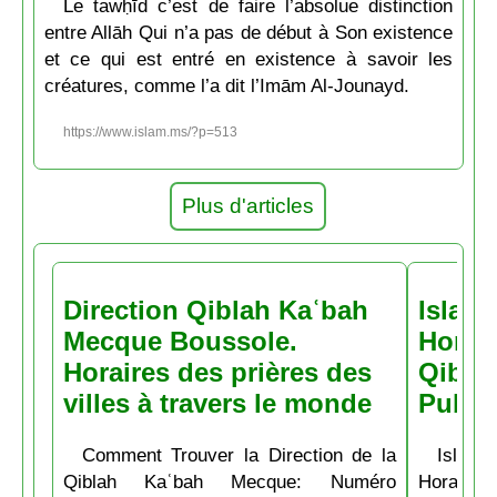
Le tawḥīd c’est de faire l’absolue distinction
entre Allāh Qui n’a pas de début à Son existence
et ce qui est entré en existence à savoir les
créatures, comme l’a dit l’Imām Al-Jounayd.
https://www.islam.ms/?p=513
Plus d'articles
Direction Qiblah Kaʿbah
Islam
Mecque Boussole.
Horair
Horaires des prières des
Qiblah
villes à travers le monde
Pubs
Comment Trouver la Direction de la
Islam.
Qiblah Kaʿbah Mecque: Numéro
Horaire