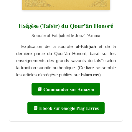
Exégèse (Tafsīr) du Qour’ān Honoré
Sourate al-Fātiḥah et le Jouz’ ‘Amma
Explication de la sourate
al-Fātiḥah
et de la
dernière partie du Qour’ān Honoré, basé sur les
enseignements des grands savants du tafsīr selon
la tradition sunnite authentique. (Ce livre rassemble
les articles d'exégèse publiés sur
Islam.ms
)
📘 Commander sur Amazon
📘 Ebook sur Google Play Livres