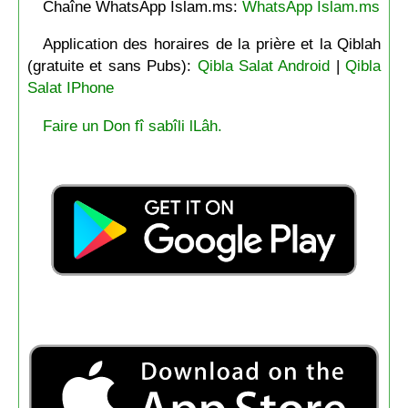
Chaîne WhatsApp Islam.ms:
WhatsApp Islam.ms
Application des horaires de la prière et la Qiblah
(gratuite et sans Pubs):
Qibla Salat Android
|
Qibla
Salat IPhone
Faire un Don fî sabîli lLâh.