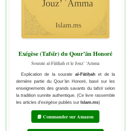
Exégèse (Tafsīr) du Qour’ān Honoré
Sourate al-Fātiḥah et le Jouz’ ‘Amma
Explication de la sourate
al-Fātiḥah
et de la
dernière partie du Qour’ān Honoré, basé sur les
enseignements des grands savants du tafsīr selon
la tradition sunnite authentique. (Ce livre rassemble
les articles d'exégèse publiés sur
Islam.ms
)
📘 Commander sur Amazon