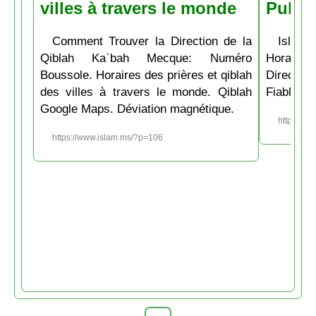
villes à travers le monde
Pubs
Comment Trouver la Direction de la
Islam.
Qiblah Kaʿbah Mecque: Numéro
Horaire
Boussole. Horaires des prières et qiblah
Directio
des villes à travers le monde. Qiblah
Fiable et
Google Maps. Déviation magnétique.
https://w
https://www.islam.ms/?p=106