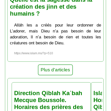
création des jinn et des
humains ?
Allāh les a créés pour leur ordonner de
L’adorer, mais Dieu n’a pas besoin de leur
adoration, Il n’a besoin de rien et toutes les
créatures ont besoin de Dieu.
https://www.islam.ms/?p=510
Plus d'articles
Direction Qiblah Kaʿbah
Islam
Mecque Boussole.
Horair
Horaires des prières des
Qiblah