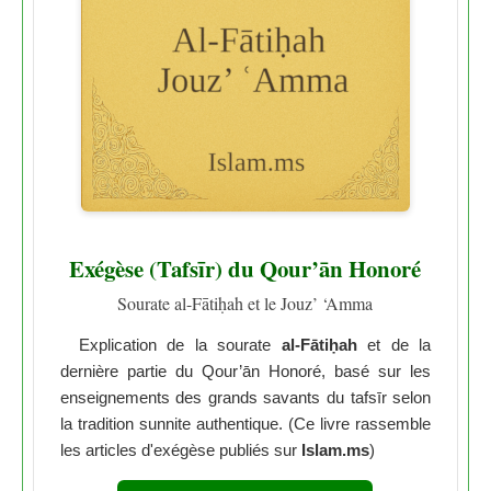
Exégèse (Tafsīr) du Qour’ān Honoré
Sourate al-Fātiḥah et le Jouz’ ‘Amma
Explication de la sourate
al-Fātiḥah
et de la
dernière partie du Qour’ān Honoré, basé sur les
enseignements des grands savants du tafsīr selon
la tradition sunnite authentique. (Ce livre rassemble
les articles d'exégèse publiés sur
Islam.ms
)