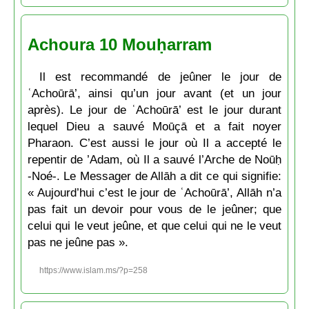
Achoura 10 Mouḥarram
Il est recommandé de jeûner le jour de
ʿAchoūrā’, ainsi qu’un jour avant (et un jour
après). Le jour de ʿAchoūrā’ est le jour durant
lequel Dieu a sauvé Moūçā et a fait noyer
Pharaon. C’est aussi le jour où Il a accepté le
repentir de ’Adam, où Il a sauvé l’Arche de Noūḥ
-Noé-. Le Messager de Allāh a dit ce qui signifie:
« Aujourd’hui c’est le jour de ʿAchoūrā’, Allāh n’a
pas fait un devoir pour vous de le jeûner; que
celui qui le veut jeûne, et que celui qui ne le veut
pas ne jeûne pas ».
https://www.islam.ms/?p=258