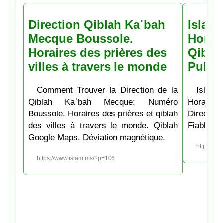
Direction Qiblah Kaʿbah
Islam
Mecque Boussole.
Horair
Horaires des prières des
Qiblah
villes à travers le monde
Pubs
Comment Trouver la Direction de la
Islam.
Qiblah Kaʿbah Mecque: Numéro
Horaire
Boussole. Horaires des prières et qiblah
Directio
des villes à travers le monde. Qiblah
Fiable et
Google Maps. Déviation magnétique.
https://w
https://www.islam.ms/?p=106