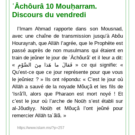
ʿÂchôurâ 10 Mouḥarram.
Discours du vendredi
l’Imam Aḥmad rapporte dans son Mousnad,
avec une chaîne de transmission jusqu’à Abôu
Hourayrah, que Allāh l’agrée, que le Prophète est
passé auprès de non musulmans qui étaient en
train de jeûner le jour de ʿÂchôurâ’ et il leur a dit:
« فَقالَ ما هَذا مِنَ الصَّوْمِ » ce qui signifie: «
Qu’est-ce que ce jour représente pour que vous
le jeûniez ? » Ils ont répondu: « C’est le jour où
Allāh a sauvé de la noyade Môuçâ et les fils de
‘Isrâ’îl, alors que Pharaon est mort noyé ! Et
c’est le jour où l’arche de Noūḥ s’est établi sur
al-Jôudiyy. Noūḥ et Môuçâ l’ont jeûné pour
remercier Allāh taʿâlâ. »
https://www.islam.ms/?p=257