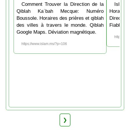
Comment Trouver la Direction de la
Islam.
Qiblah Kaʿbah Mecque: Numéro
Horaire
Boussole. Horaires des prières et qiblah
Directio
des villes à travers le monde. Qiblah
Fiable et
Google Maps. Déviation magnétique.
https://w
https://www.islam.ms/?p=106
❯