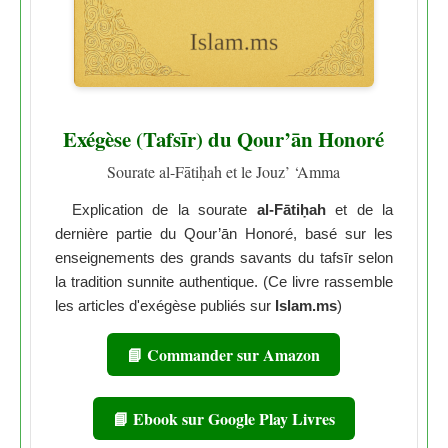
Exégèse (Tafsīr) du Qour’ān Honoré
Sourate al-Fātiḥah et le Jouz’ ‘Amma
Explication de la sourate
al-Fātiḥah
et de la
dernière partie du Qour’ān Honoré, basé sur les
enseignements des grands savants du tafsīr selon
la tradition sunnite authentique. (Ce livre rassemble
les articles d'exégèse publiés sur
Islam.ms
)
📘 Commander sur Amazon
📘 Ebook sur Google Play Livres