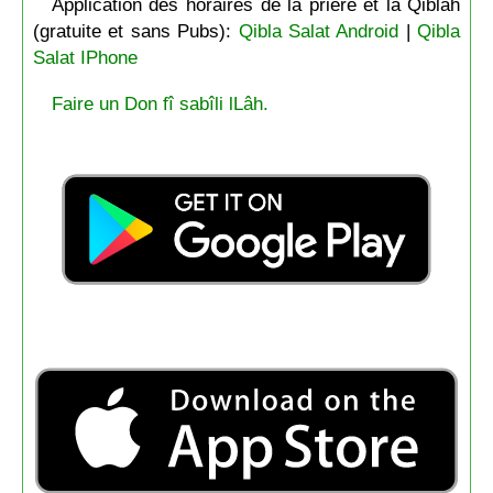
Application des horaires de la prière et la Qiblah
(gratuite et sans Pubs):
Qibla Salat Android
|
Qibla
Salat IPhone
Faire un Don fî sabîli lLâh.