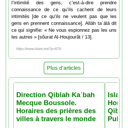
l’intimité des gens, c’est-à-dire prendre
connaissance de ce qu’ils cachent de leurs
intimités [de ce qu’ils ne veulent pas que les
gens en prennent connaissance]. Allāh taʿālā dit
ce qui signifie: « Ne vous espionnez pas les uns
les autres » [sôurat Al-Ḥoujourât / 13].
https://www.islam.ms/?p=676
Plus d'articles
Direction Qiblah Kaʿbah
Islam
Mecque Boussole.
Horair
Horaires des prières des
Qiblah
villes à travers le monde
Pubs