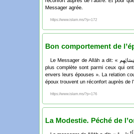
réconfort auprès de l’autre. Et pour q
Messager agrée.
https://www.islam.ms/?p=172
Bon comportement de l’ép
Le Messager de Allāh a dit: « أَكْمَلُ الْمُؤْمِنِينَ إيماناً أَحْسَنُهُمْ خُلُقاً وَخِيَارُكُمْ خِيَارُكُمْ لِنِسَائِهِم » ce qui signifie: « Les croyants qui ont la foi la
plus complète sont parmi ceux qui ont 
envers leurs épouses ». La relation c
époux trouvent un réconfort auprès de l
https://www.islam.ms/?p=176
La Modestie. Péché de l’or