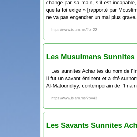
change par sa main, s’il est incapable,
que la foi exige » [rapporté par Mouslim]
ne va pas engendrer un mal plus grave.
https://www.islam.ms/?p=22
Les Musulmans Sunnites A
Les sunnites Acharites du nom de l
Il fut un savant éminent et a été sur
Al-Matouridiyy, contemporain de l’Imam
https://www.islam.ms/?p=43
Les Savants Sunnites Acha