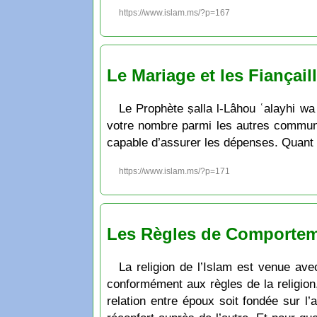
https://www.islam.ms/?p=167
Le Mariage et les Fiançail
Le Prophète ṣalla l-Lâhou ʿalayhi wa sallam a dit: « َنَاكَحُوا فَإِنِّي مُكَاثِرٌ بِكُمُ الأُمَمَ يَوْمَ القِيَامَةِ
votre nombre parmi les autres communa
capable d’assurer les dépenses. Quant à 
https://www.islam.ms/?p=171
Les Règles de Comportem
La religion de l’Islam est venue av
conformément aux règles de la religion,
relation entre époux soit fondée sur l