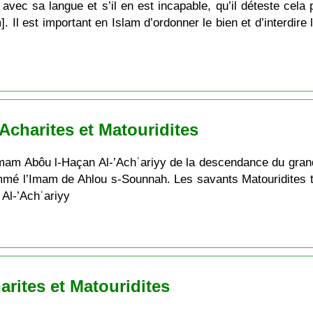
 avec sa langue et s’il en est incapable, qu’il déteste cel
. Il est important en Islam d’ordonner le bien et d’interdire
charites et Matouridites
’Imam Abôu l-Haçan Al-’Achʿariyy de la descendance du gr
nommé l’Imam de Ahlou s-Sounnah. Les savants Matouridites 
 Al-’Achʿariyy
rites et Matouridites