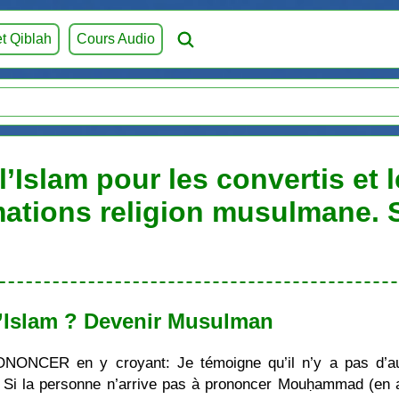
et Qiblah
Cours Audio
’Islam pour les convertis et 
mations religion musulmane.
’Islam ? Devenir Musulman
ONONCER en y croyant: Je témoigne qu’il n’y a pas d’au
i la personne n’arrive pas à prononcer Mouḥammad (en ara