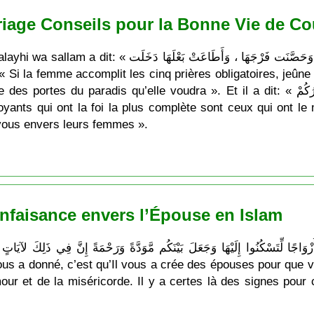
age Conseils pour la Bonne Vie de Co
إذَا صَلَّتِ المرأةُ خَمْسَهَا ، وَصَامت شَهْرَهَا ، وَحَصَّنَت فَر
lle voudra ». Et il a dit: « أَكْمَلُ الْمُؤْمِنِينَ إيماناً أَحْسَنُهُمْ خُلُقاً ، وَخِيَارُكُمْ
 vous envers leurs femmes ».
faisance envers l’Épouse en Islam
vous a donné, c’est qu’Il vous a crée des épouses pour que v
’amour et de la miséricorde. Il y a certes là des signes pour