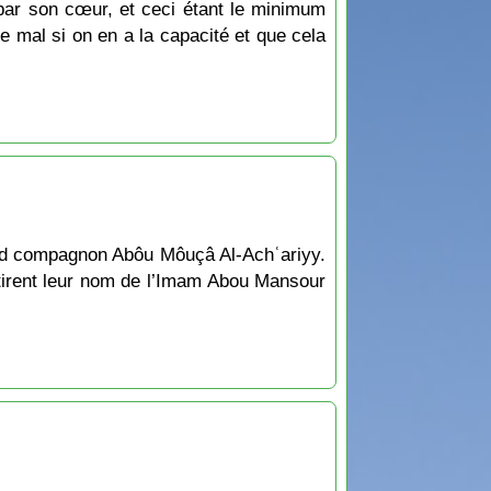
a par son cœur, et ceci étant le minimum
 le mal si on en a la capacité et que cela
and compagnon Abôu Môuçâ Al-Achʿariyy.
tirent leur nom de l’Imam Abou Mansour