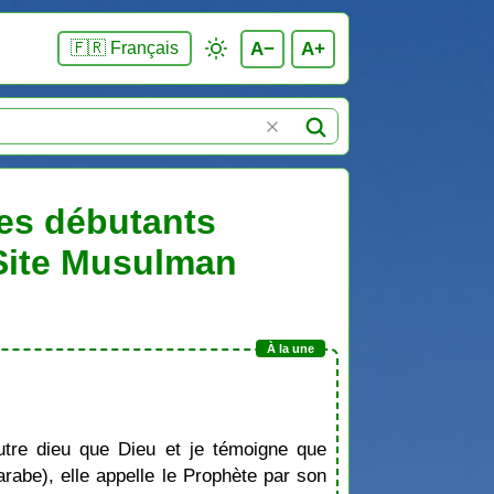
A−
A+
🇫🇷 Français
les débutants
 Site Musulman
tre dieu que Dieu et je témoigne que
be), elle appelle le Prophète par son