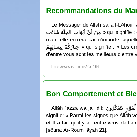
Recommandations du Mari
Le Messager de Allah ṣalla l-LAhou ʿalayhi wa sallam a dit: « ْجَهَا ، وَأَطَاعَتْ بَعْلَهَا دَخَلَت
مِنْ أَيِّ أَبْوَابِ الجَنَّة شَاءَت » qui signifie : « Si la femme accomplit les cinq prières obligatoires, jeûne son mois, vit chastement et obéit à son
mari, elle entrera par n’importe laquelle des portes du paradis qu’e
خِيَارُكُمْ لِنِسَائِهِمْ » qui signifie : « Les croyants qui ont la foi la plus complète sont ceux qui ont le meilleur comportement, et les meilleurs
d’entre vous sont les meilleurs d’entre
https://www.islam.ms/?p=166
Bon Comportement et Bien
Allāh ʿazza wa jall dit: وَمِنْ ءايَاتِهِ أَنْ خَلَقَ لَكُم مِّنْ أَنفُسِكُمْ أَزْوَاجًا لِّتَسْكُنُوا إِلَيْهَا وَجَعَلَ بَيْنَكُم مَّوَدَّةً وَرَحْمَةً إِنَّ فِي ذَلِكَ لآيَاتٍ لِّقَوْمٍ يَتَفَكَّرُونَ qui
signifie: « Parmi les signes que Allāh 
et Il a fait qu’il y ait entre vous de l
[sôurat Ar-Rôum ’âyah 21].