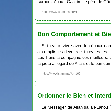
surnom: Abou l-Gaacim, le père de Gâc
https://www.islam.ms/?p=1
Bon Comportement et Bien
Si tu veux vivre avec ton époux dans 
accomplis les devoirs et tu évites les 
Loi. Tiens la compagnie des meilleurs, c
la piété à l’égard de Allāh, et le bon c
https://www.islam.ms/?p=165
Ordonner le Bien et Interd
Le Messager de Allāh ṣalla l-Lâhou ʿa