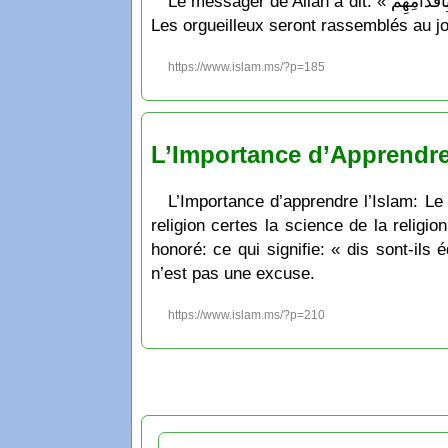
Le messager de Allāh a dit: « إنَّ المتكَبِّرينَ يُحشَرونَ يومَ القِيامةِ كأمثالِ الذَّرِّ (أيِ النّملِ الأحمَرِ الصغير) يَطَؤهُمُ النَّاسُ بِأَقْدَامِهِمْ » ce qui signifie: «
Les orgueilleux seront rassemblés au jo
https://www.islam.ms/?p=185
L’Importance d’Apprendre l
L’Importance d’apprendre l’Islam: Le pr
religion certes la science de la religio
honoré: ce qui signifie: « dis sont-ils
n’est pas une excuse.
https://www.islam.ms/?p=210