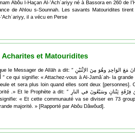
mam Abôu l-Haçan Al-’Achʿariyy né à Bassora en 260 de l’Hég
ance de Ahlou s-Sounnah. Les savants Matouridites tiren
’Achʿariyy, il a vécu en Perse
Acharites et Matouridites
عَلَيْكُمْ بِالجَماعَةِ وإِيَّاكُمْ والفُرْقَةَ فَإِنَّ الشَّيْطَانَ مَعَ الوَاحِدِ 
 le
le et sera plus loin quand elles sont deux [personnes]. Cel
وَإِنَّ هَذِهِ الـمِلَّةَ سَتَفْتَرِقُ عَلى ثَلاثٍ وسَبْعِينَ فِرْقَةٍ ثِنْ
 grande majorité. » [Rapporté par Abôu Dâwôud].