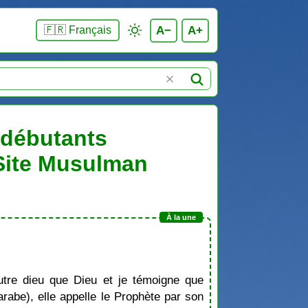
A−
A+
🇫🇷 Français
s débutants
 Site Musulman
tre dieu que Dieu et je témoigne que
be), elle appelle le Prophète par son