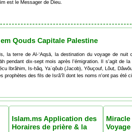
im est le Messager de Dieu.
alem Qouds Capitale Palestine
s, la terre de Al-‘Aqṣā, la destination du voyage de nuit 
lāh pendant dix-sept mois après l’émigration. Il s’agit de la
vécu Ibrâhim, Is-ḥâq, Yaʿqôub (Jacob), Yôuçouf, Lôuṭ, Dâwô
 prophètes des fils de Isrâ’îl dont les noms n’ont pas été ci
Islam.ms Application des
Miracle 
Horaires de prière & la
Voyage 