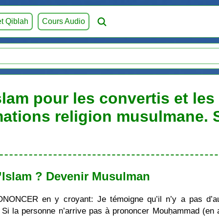
et Qiblah
Cours Audio
slam pour les convertis et le
mations religion musulmane.
’Islam ? Devenir Musulman
ONONCER en y croyant: Je témoigne qu’il n’y a pas d’au
i la personne n’arrive pas à prononcer Mouḥammad (en ara