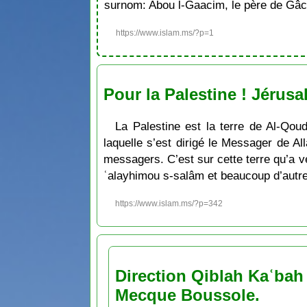
surnom: Abou l-Gaacim, le père de Gâc
https://www.islam.ms/?p=1
Pour la Palestine ! Jérus
La Palestine est la terre de Al-Qoud
laquelle s’est dirigé le Messager de Al
messagers. C’est sur cette terre qu’a 
ʿalayhimou s-salâm et beaucoup d’autres
https://www.islam.ms/?p=342
Direction Qiblah Kaʿbah
Mecque Boussole.