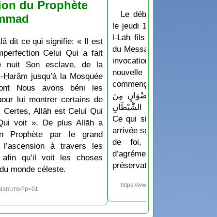
ion du Prophète
Le début du mois de Ṣaf
mmad
le jeudi 16 Juillet 2026 D’a
l-Lāh fils de Hichām: Les
lâ dit ce qui signifie: « Il est
du Messager de Allāh appren
perfection Celui Qui a fait
invocation qu’ils disaient
e nuit Son esclave, de la
nouvelle année ou un no
-Ḥarâm jusqu’à la Mosquée
commençait: « اللَّهُمَّ أَدْخِلْهُ عَلَيْنَا بِالْأَمْنِ
dont Nous avons béni les
لسَّلَامَةِ وَالْإِسْلَامِ، وَرِضْوَانٍ مِنَ
pour lui montrer certains de
 وَجِوَارٍ (أيْ حِفْظٍ) مِنَ الشَّيْطَانِ
 Certes, Allāh est Celui Qui
Ce qui signifie: « Ô Allāh f
Qui voit ». De plus Allāh a
arrivée soit accompagnée de 
n Prophète par le grand
de foi, de protection e
 l’ascension à travers les
d’agrément de Ar-Raḥm
 afin qu’il voit les choses
préservation contre le chayṭ
du monde céleste.
https://www.islam.ms/?p=1213
islam.ms/?p=91