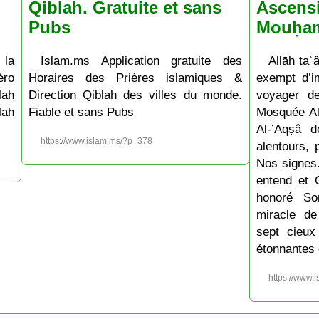
Qiblah. Gratuite et sans
Ascens
Pubs
Mouḥa
 la
Islam.ms Application gratuite des
Allāh taʿâ
ro
Horaires des Prières islamiques &
exempt d’im
lah
Direction Qiblah des villes du monde.
voyager d
lah
Fiable et sans Pubs
Mosquée Al
Al-’Aqṣâ 
https://www.islam.ms/?p=378
alentours, 
Nos signes.
entend et 
honoré So
miracle de
sept cieux
étonnantes 
https://www.