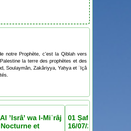
de notre Prophète, c’est la Qiblah vers
 Palestine la terre des prophètes et des
ud, Soulaymân, Zakâriyya, Yaḥya et ʿIçâ
tés.
Al ’Isrâ’ wa l-Miʿrâj
01 Ṣafar 1448 : jeu
Nocturne et
16/07/2026