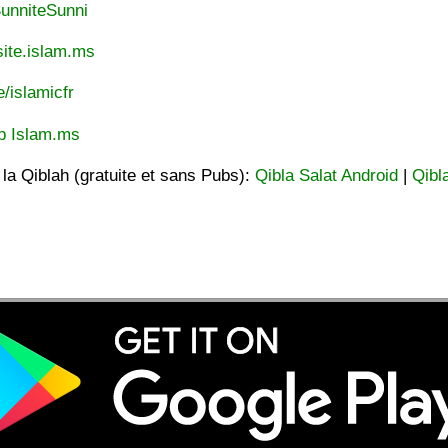
unniteSunni
ite.islam.ms
e/islamicfr
p Islam.ms
t la Qiblah (gratuite et sans Pubs):
Qibla Salat Android
|
Qibl