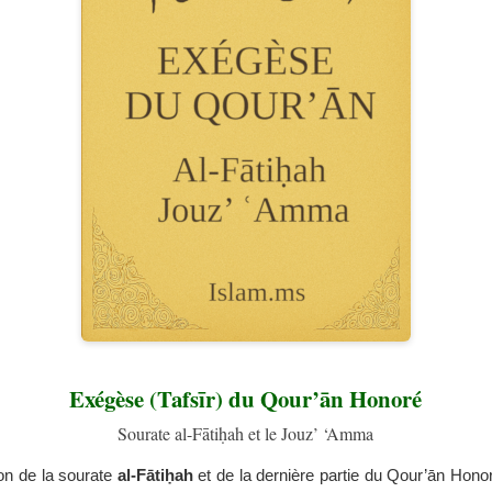
Exégèse (Tafsīr) du Qour’ān Honoré
Sourate al-Fātiḥah et le Jouz’ ‘Amma
ion de la sourate
al-Fātiḥah
et de la dernière partie du Qour’ān Hono