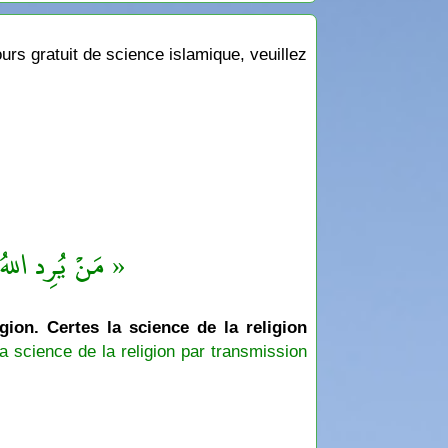
rs gratuit de science islamique, veuillez
مَنْ يُرِد اللهُ ب »
igion. Certes la science de la religion
a science de la religion par transmission