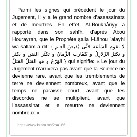
Parmi les signes qui précèdent le jour du
Jugement, il y a le grand nombre d’assassinats
et de meurtres. En effet, Al-Boukhâriyy a
rapporté dans son ṣaḥīḥ, d’après Aboû
Hourayrah, que le Prophète ṣalla l-Lâhou ʿalayhi
wa sallam a dit: { لا تقوم السَاعة حَتَّى يُقبضَ العِلم
و تكثرُ الزّلازِلُ و يُتَقَارب الزَّمانُ و تكثُر الفتن و يكثر
الهَرْجُ و هو القتلُ القتلُ } qui signifie: « Le jour du
Jugement n’arrivera pas avant que la Science ne
devienne rare, avant que les tremblements de
terre ne deviennent nombreux, avant que le
temps ne paraisse court, avant que les
discordes ne se multiplient, avant que
l’assassinat et le meurtre ne deviennent
nombreux ».
https://www.islam.ms/?p=186