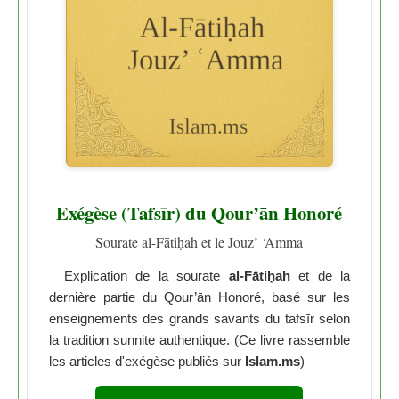
Exégèse (Tafsīr) du Qour’ān Honoré
Sourate al-Fātiḥah et le Jouz’ ‘Amma
Explication de la sourate
al-Fātiḥah
et de la
dernière partie du Qour’ān Honoré, basé sur les
enseignements des grands savants du tafsīr selon
la tradition sunnite authentique. (Ce livre rassemble
les articles d'exégèse publiés sur
Islam.ms
)