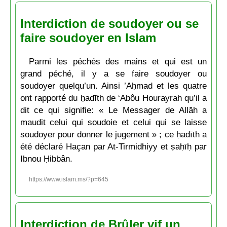
Interdiction de soudoyer ou se
faire soudoyer en Islam
Parmi les péchés des mains et qui est un
grand péché, il y a se faire soudoyer ou
soudoyer quelqu’un. Ainsi ’Aḥmad et les quatre
ont rapporté du ḥadīth de ‘Abôu Hourayrah qu’il a
dit ce qui signifie: « Le Messager de Allāh a
maudit celui qui soudoie et celui qui se laisse
soudoyer pour donner le jugement » ; ce ḥadīth a
été déclaré Haçan par At-Tirmidhiyy et ṣaḥīḥ par
Ibnou Ḥibbân.
https://www.islam.ms/?p=645
Interdiction de Brûler vif un