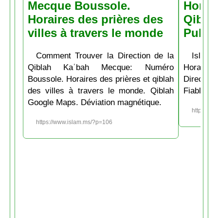
Mecque Boussole.
Horair
Horaires des prières des
Qiblah
villes à travers le monde
Pubs
Comment Trouver la Direction de la
Islam.
Qiblah Kaʿbah Mecque: Numéro
Horaire
Boussole. Horaires des prières et qiblah
Directio
des villes à travers le monde. Qiblah
Fiable et
Google Maps. Déviation magnétique.
https://w
https://www.islam.ms/?p=106