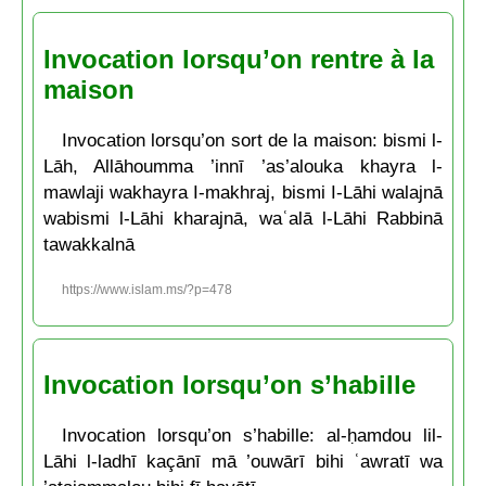
Invocation lorsqu’on rentre à la
maison
Invocation lorsqu’on sort de la maison: bismi l-
Lāh, Allāhoumma ’innī ’as’alouka khayra l-
mawlaji wakhayra I-makhraj, bismi I-Lāhi walajnā
wabismi l-Lāhi kharajnā, waʿalā l-Lāhi Rabbinā
tawakkalnā
https://www.islam.ms/?p=478
Invocation lorsqu’on s’habille
Invocation lorsqu’on s’habille: al-ḥamdou lil-
Lāhi l-ladhī kaçānī mā ’ouwārī bihi ʿawratī wa