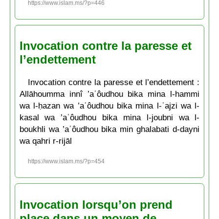
https://www.islam.ms/?p=446
Invocation contre la paresse et
l’endettement
Invocation contre la paresse et l’endettement :
Allāhoumma innî ’aʿôudhou bika mina l-hammi
wa l-ḥazan wa ’aʿôudhou bika mina l-ʿajzi wa l-
kasal wa ’aʿôudhou bika mina l-joubni wa l-
boukhli wa ’aʿôudhou bika min ghalabati d-dayni
wa qahri r-rijāl
https://www.islam.ms/?p=454
Invocation lorsqu’on prend
place dans un moyen de