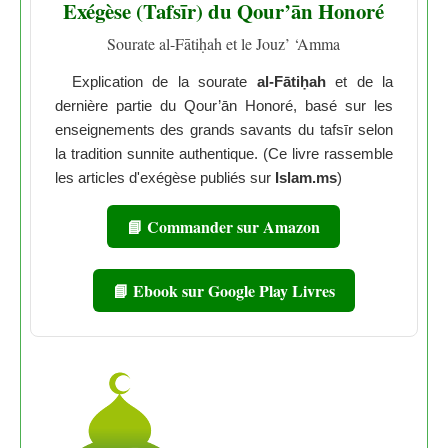
Exégèse (Tafsīr) du Qour’ān Honoré
Sourate al-Fātiḥah et le Jouz’ ‘Amma
Explication de la sourate
al-Fātiḥah
et de la
dernière partie du Qour’ān Honoré, basé sur les
enseignements des grands savants du tafsīr selon
la tradition sunnite authentique. (Ce livre rassemble
les articles d'exégèse publiés sur
Islam.ms
)
📘 Commander sur Amazon
📘 Ebook sur Google Play Livres