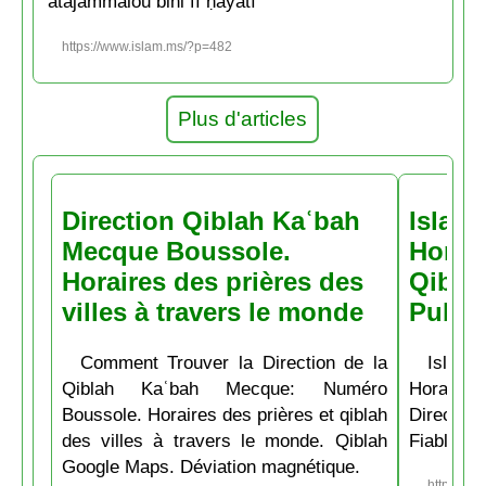
’atajammalou bihi fī ḥayātī
https://www.islam.ms/?p=482
Plus d'articles
Direction Qiblah Kaʿbah
Islam
Mecque Boussole.
Horair
Horaires des prières des
Qiblah
villes à travers le monde
Pubs
Comment Trouver la Direction de la
Islam.
Qiblah Kaʿbah Mecque: Numéro
Horaire
Boussole. Horaires des prières et qiblah
Directio
des villes à travers le monde. Qiblah
Fiable et
Google Maps. Déviation magnétique.
https://w