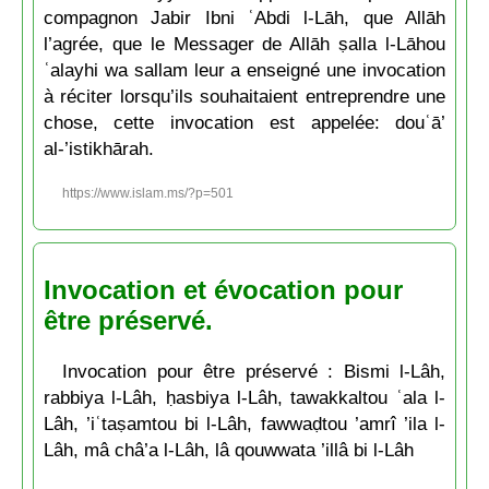
compagnon Jabir Ibni ʿAbdi l-Lāh, que Allāh
l’agrée, que le Messager de Allāh ṣalla l-Lāhou
ʿalayhi wa sallam leur a enseigné une invocation
à réciter lorsqu’ils souhaitaient entreprendre une
chose, cette invocation est appelée: douʿā’
al-’istikhārah.
https://www.islam.ms/?p=501
Invocation et évocation pour
être préservé.
Invocation pour être préservé : Bismi l-Lâh,
rabbiya l-Lâh, ḥasbiya l-Lâh, tawakkaltou ʿala l-
Lâh, ’iʿtaṣamtou bi l-Lâh, fawwaḍtou ’amrî ’ila l-
Lâh, mâ châ’a l-Lâh, lâ qouwwata ’illâ bi l-Lâh