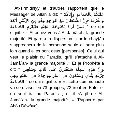
At-Tirmidhiyy et d’autres rapportent que le
Messager de Allāh a dit: ″ عَلَيْكُمْ بِالجَماعَةِ وإِيَّاكُمْ
والفُرْقَةَ فَإِنَّ الشَّيْطَانَ مَعَ الوَاحِدِ وهُوَ مِنَ الاِثْنَيْنِ أَبْعَدُ
فَمَنْ أَرادَ بُحْبُوحَةَ الجَنَّةِ فَلْيَلْزَمِ الجَماعَةَ ″ ce qui
signifie: « Attachez-vous à Al-Jamâʿah- la grande
majorité. Et gare à la dispersion ; car le chayṭān
s’approchera de la personne seule et sera plus
loin quand elles sont deux [personnes]. Celui qui
veut le plaisir du Paradis, qu’il s’attache à Al-
Jamâʿah- la grande majorité .» Et le Prophète a
dit: ″ وَإِنَّ هَذِهِ الـمِلَّةَ سَتَفْتَرِقُ عَلى ثَلاثٍ وسَبْعِينَ
فِرْقَةٍ ثِنْتانِ وسَبْعُونَ في النارِ وواحِدَةٌ في الجَنَّةِ وهِيَ
الجَماعَةُ ″ ce qui signifie: « Et cette communauté
va se diviser en 73 groupes, 72 iront en Enfer et
un seul ira au Paradis ; et il s’agit de Al-
Jamâʿah- la grande majorité. » [Rapporté par
Abôu Dâwôud].