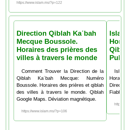
https://www.islam.ms/?p=122
Direction Qiblah Kaʿbah
Islam
Mecque Boussole.
Horair
Horaires des prières des
Qiblah
villes à travers le monde
Pubs
Comment Trouver la Direction de la
Islam.
Qiblah Kaʿbah Mecque: Numéro
Horaire
Boussole. Horaires des prières et qiblah
Directio
des villes à travers le monde. Qiblah
Fiable et
Google Maps. Déviation magnétique.
https://w
https://www.islam.ms/?p=106