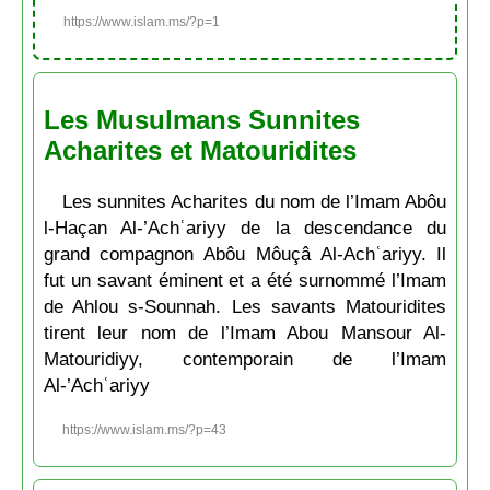
https://www.islam.ms/?p=1
Les Musulmans Sunnites
Acharites et Matouridites
Les sunnites Acharites du nom de l’Imam Abôu
l-Haçan Al-’Achʿariyy de la descendance du
grand compagnon Abôu Môuçâ Al-Achʿariyy. Il
fut un savant éminent et a été surnommé l’Imam
de Ahlou s-Sounnah. Les savants Matouridites
tirent leur nom de l’Imam Abou Mansour Al-
Matouridiyy, contemporain de l’Imam
Al-’Achʿariyy
https://www.islam.ms/?p=43