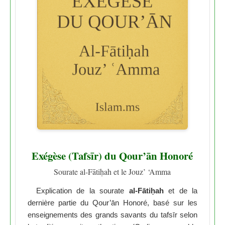
Exégèse (Tafsīr) du Qour’ān Honoré
Sourate al-Fātiḥah et le Jouz’ ‘Amma
Explication de la sourate
al-Fātiḥah
et de la
dernière partie du Qour’ān Honoré, basé sur les
enseignements des grands savants du tafsīr selon