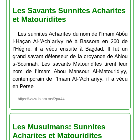
Les Savants Sunnites Acharites
et Matouridites
Les sunnites Acharites du nom de l’Imam Abôu
l-Haçan Al-’Achʿariyy né à Bassora en 260 de
l’Hégire, il a vécu ensuite à Bagdad. Il fut un
grand savant défenseur de la croyance de Ahlou
s-Sounnah. Les savants Matouridites tirent leur
nom de l’Imam Abou Mansour Al-Matouridiyy,
contemporain de l’Imam Al-’Achʿariyy, il a vécu
en Perse
https://www.islam.ms/?p=44
Les Musulmans: Sunnites
Acharites et Matouridites