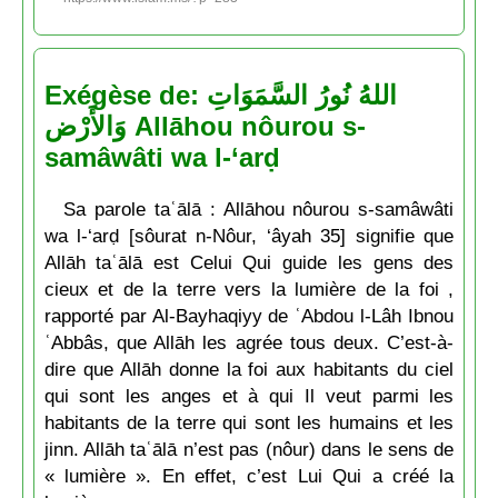
Exégèse de: اللهُ نُورُ السَّمَوَاتِ
وَالأَرْض Allāhou nôurou s-
samâwâti wa l-‘arḍ
Sa parole taʿālā : Allāhou nôurou s-samâwâti
wa l-‘arḍ [sôurat n-Nôur, ‘âyah 35] signifie que
Allāh taʿālā est Celui Qui guide les gens des
cieux et de la terre vers la lumière de la foi ,
rapporté par Al-Bayhaqiyy de ʿAbdou l-Lâh Ibnou
ʿAbbâs, que Allāh les agrée tous deux. C’est-à-
dire que Allāh donne la foi aux habitants du ciel
qui sont les anges et à qui Il veut parmi les
habitants de la terre qui sont les humains et les
jinn. Allāh taʿālā n’est pas (nôur) dans le sens de
« lumière ». En effet, c’est Lui Qui a créé la