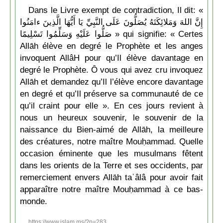
Dans le Livre exempt de contradiction, Il dit: «
إِنَّ اللهَ وَمَلائِكَتَهُ يُصَلُّونَ عَلَى النَّبِيِّ يَا أَيُّهَا الَّذِينَ ءامَنُوا
صَلُّوا عَلَيْهِ وَسَلِّمُوا تَسْلِيمًا » qui signifie: « Certes
Allāh élève en degré le Prophète et les anges
invoquent AllâH pour qu’Il élève davantage en
degré le Prophète. Ô vous qui avez cru invoquez
Allāh et demandez qu’Il l’élève encore davantage
en degré et qu’Il préserve sa communauté de ce
qu’il craint pour elle ». En ces jours revient à
nous un heureux souvenir, le souvenir de la
naissance du Bien-aimé de Allāh, la meilleure
des créatures, notre maître Mouḥammad. Quelle
occasion éminente que les musulmans fêtent
dans les orients de la Terre et ses occidents, par
remerciement envers Allāh taʿâlâ pour avoir fait
apparaître notre maître Mouḥammad à ce bas-
monde.
https://www.islam.ms/?p=283