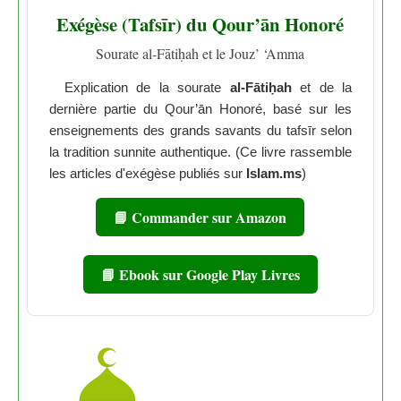
Exégèse (Tafsīr) du Qour’ān Honoré
Sourate al-Fātiḥah et le Jouz’ ‘Amma
Explication de la sourate
al-Fātiḥah
et de la
dernière partie du Qour’ān Honoré, basé sur les
enseignements des grands savants du tafsīr selon
la tradition sunnite authentique. (Ce livre rassemble
les articles d'exégèse publiés sur
Islam.ms
)
📘 Commander sur Amazon
📘 Ebook sur Google Play Livres