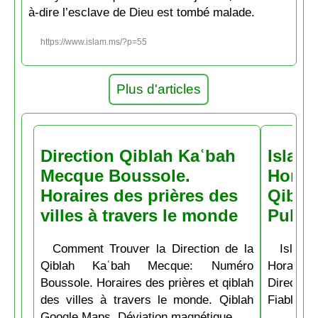
à-dire l’esclave de Dieu est tombé malade.
https://www.islam.ms/?p=55
Plus d'articles
Direction Qiblah Kaʿbah
Islam
Mecque Boussole.
Horair
Horaires des prières des
Qiblah
villes à travers le monde
Pubs
Comment Trouver la Direction de la
Islam.
Qiblah Kaʿbah Mecque: Numéro
Horaire
Boussole. Horaires des prières et qiblah
Directio
des villes à travers le monde. Qiblah
Fiable et
Google Maps. Déviation magnétique.