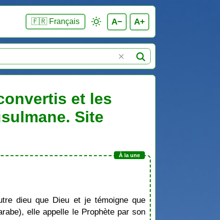
A−
A+
🇫🇷 Français
onvertis et les
usulmane. Site
tre dieu que Dieu et je témoigne que
be), elle appelle le Prophète par son