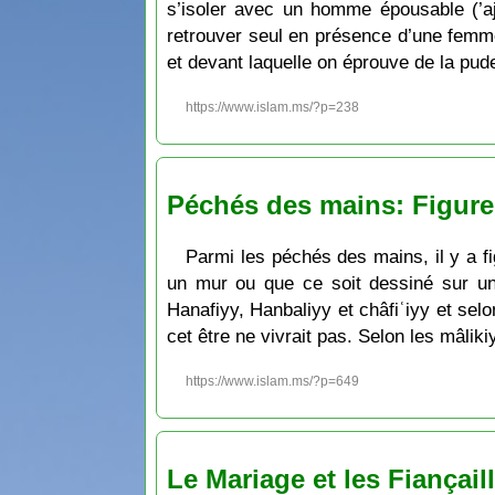
s’isoler avec un homme épousable (’aj
retrouver seul en présence d’une femme
et devant laquelle on éprouve de la pud
https://www.islam.ms/?p=238
Péchés des mains: Figure
Parmi les péchés des mains, il y a fi
un mur ou que ce soit dessiné sur une
Hanafiyy, Hanbaliyy et châfiʿiyy et selo
cet être ne vivrait pas. Selon les mâlik
https://www.islam.ms/?p=649
Le Mariage et les Fiançail