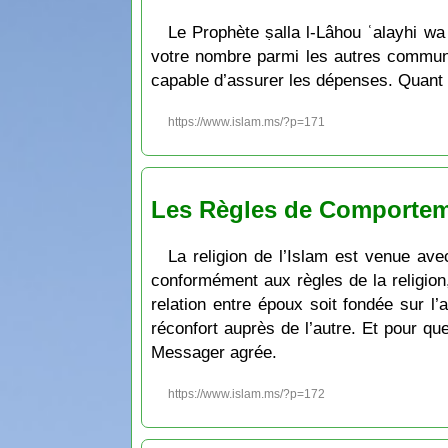
Le Prophète ṣalla l-Lâhou ʿalayhi wa sallam a dit: « َنَاكَحُوا فَإِنِّي مُكَاثِرٌ بِكُمُ الأُمَمَ يَوْمَ القِيَامَةِ
votre nombre parmi les autres communa
capable d’assurer les dépenses. Quant à 
https://www.islam.ms/?p=171
Les Règles de Comportem
La religion de l’Islam est venue av
conformément aux règles de la religion,
relation entre époux soit fondée sur l
réconfort auprès de l’autre. Et pour q
Messager agrée.
https://www.islam.ms/?p=172