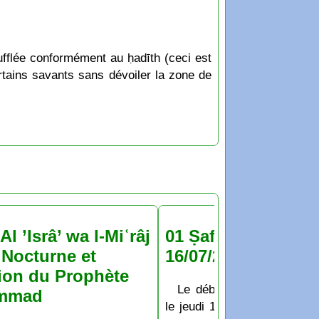
ufflée conformément au ḥadīth (ceci est
tains savants sans dévoiler la zone de
Al ’Isrâ’ wa l-Miʿrâj
01 Ṣafar 1448 : jeu
Nocturne et
16/07/2026
ion du Prophète
Le début du mois de Ṣaf
mmad
le jeudi 16 Juillet 2026 D’a