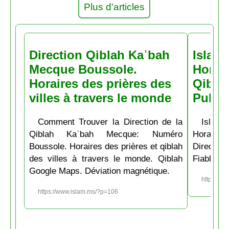
Plus d'articles
Direction Qiblah Kaʿbah
Islam
Mecque Boussole.
Horair
Horaires des prières des
Qiblah
villes à travers le monde
Pubs
Comment Trouver la Direction de la
Islam.
Qiblah Kaʿbah Mecque: Numéro
Horaire
Boussole. Horaires des prières et qiblah
Directio
des villes à travers le monde. Qiblah
Fiable et
Google Maps. Déviation magnétique.
https://w
https://www.islam.ms/?p=106