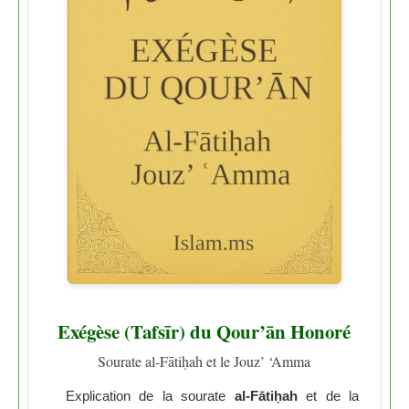
Exégèse (Tafsīr) du Qour’ān Honoré
Sourate al-Fātiḥah et le Jouz’ ‘Amma
Explication de la sourate
al-Fātiḥah
et de la