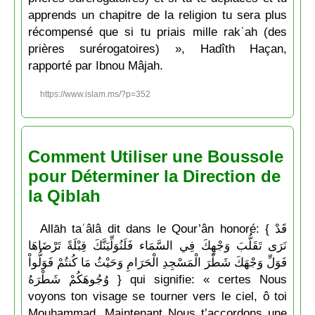
apprends un chapitre de la religion tu sera plus
récompensé que si tu priais mille rakʿah (des
prières surérogatoires) », Hadîth Haçan,
rapporté par Ibnou Mâjah.
https://www.islam.ms/?p=352
Comment Utiliser une Boussole
pour Déterminer la Direction de
la Qiblah
Allāh taʿâlâ dit dans le Qour’ân honoré: { قَدْ
نَرَى تَقَلُّبَ وَجْهِكَ فِي السَّمَاء فَلَنُوَلِّيَنَّكَ قِبْلَةً تَرْضَاهَا
فَوَلِّ وَجْهَكَ شَطْرَ الْمَسْجِدِ الْحَرَامِ وَحَيْثُ مَا كُنتُمْ فَوَلُّواْ
وُجُوهَكُمْ شَطْرَهُ } qui signifie: « certes Nous
voyons ton visage se tourner vers le ciel, ô toi
Mouḥammad. Maintenant Nous t’accordons une