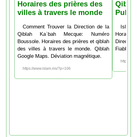
Horaires des prières des
Qiblah
villes à travers le monde
Pubs
Comment Trouver la Direction de la
Islam.
Qiblah Kaʿbah Mecque: Numéro
Horaire
Boussole. Horaires des prières et qiblah
Directio
des villes à travers le monde. Qiblah
Fiable et
Google Maps. Déviation magnétique.
https://w
https://www.islam.ms/?p=106