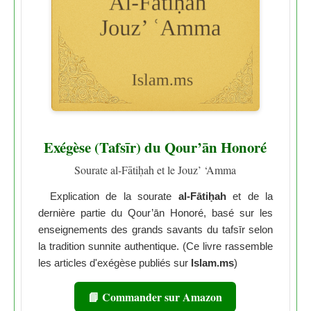
Exégèse (Tafsīr) du Qour’ān Honoré
Sourate al-Fātiḥah et le Jouz’ ‘Amma
Explication de la sourate
al-Fātiḥah
et de la
dernière partie du Qour’ān Honoré, basé sur les
enseignements des grands savants du tafsīr selon
la tradition sunnite authentique. (Ce livre rassemble
les articles d'exégèse publiés sur
Islam.ms
)
📘 Commander sur Amazon