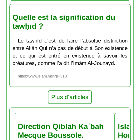
Quelle est la signification du
tawḥīd ?
Le tawḥīd c’est de faire l’absolue distinction
entre Allāh Qui n’a pas de début à Son existence
et ce qui est entré en existence à savoir les
créatures, comme l’a dit l’Imām Al-Jounayd.
https://www.islam.ms/?p=513
Plus d'articles
Direction Qiblah Kaʿbah
Islam
Mecque Boussole.
Horair