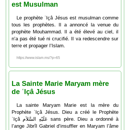
est Musulman
Le prophète ʿIçâ Jésus est musulman comme
tous les prophètes. Il a annoncé la venue du
prophète Mouḥammad. Il a été élevé au ciel, il
n’a pas été tué ni crucifié. Il va redescendre sur
terre et propager l’Islam.
https://www.islam.ms/?p=65
La Sainte Marie Maryam mère
de ʿIçâ Jésus
La sainte Maryam Marie est la mère du
Prophète ʿIçâ Jésus. Dieu a créé le Prophète
ʿIçâ عَلَيْهِ السَّلاَم sans père. Dieu a ordonné à
l’ange Jibrîl Gabriel d’insuffler en Maryam l’âme