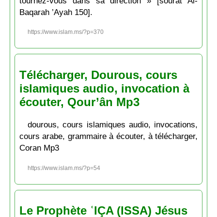
tournez-vous dans sa direction » [sôurat Al-
Baqarah ’Ayah 150].
https://www.islam.ms/?p=370
Télécharger, Dourous, cours
islamiques audio, invocation à
écouter, Qour’ân Mp3
dourous, cours islamiques audio, invocations,
cours arabe, grammaire à écouter, à télécharger,
Coran Mp3
https://www.islam.ms/?p=54
Le Prophète ʿIÇA (ISSA) Jésus