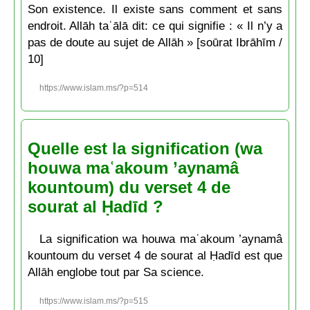
Son existence. Il existe sans comment et sans
endroit. Allāh taʿālā dit: ce qui signifie : « Il n’y a
pas de doute au sujet de Allāh » [soūrat Ibrāhīm /
10]
https://www.islam.ms/?p=514
Quelle est la signification (wa
houwa maʿakoum ’aynamâ
kountoum) du verset 4 de
sourat al Ḥadīd ?
La signification wa houwa maʿakoum ’aynamâ
kountoum du verset 4 de sourat al Ḥadīd est que
Allāh englobe tout par Sa science.
https://www.islam.ms/?p=515