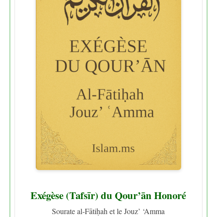
Exégèse (Tafsīr) du Qour’ān Honoré
Sourate al-Fātiḥah et le Jouz’ ‘Amma