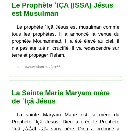
Le Prophète ʿIÇA (ISSA) Jésus
est Musulman
Le prophète ʿIçâ Jésus est musulman comme
tous les prophètes. Il a annoncé la venue du
prophète Mouḥammad. Il a été élevé au ciel, il
n’a pas été tué ni crucifié. Il va redescendre sur
terre et propager l’Islam.
https://www.islam.ms/?p=65
La Sainte Marie Maryam mère
de ʿIçâ Jésus
La sainte Maryam Marie est la mère du
Prophète ʿIçâ Jésus. Dieu a créé le Prophète
ʿIçâ عَلَيْهِ السَّلاَم sans père. Dieu a ordonné à