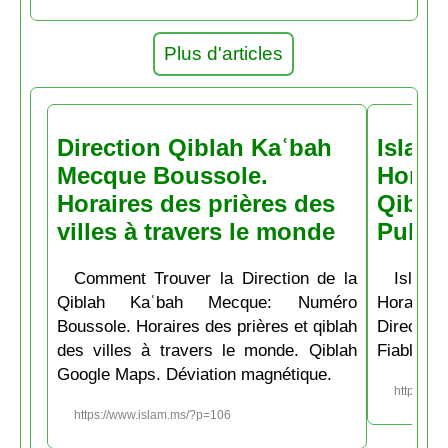
Plus d'articles
Direction Qiblah Kaʿbah
Islam
Mecque Boussole.
Horair
Horaires des prières des
Qiblah
villes à travers le monde
Pubs
Comment Trouver la Direction de la
Islam.
Qiblah Kaʿbah Mecque: Numéro
Horaire
Boussole. Horaires des prières et qiblah
Directio
des villes à travers le monde. Qiblah
Fiable et
Google Maps. Déviation magnétique.
https://w
https://www.islam.ms/?p=106