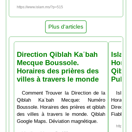
https://www.islam.ms/?p=515
Plus d'articles
Direction Qiblah Kaʿbah
Islam
Mecque Boussole.
Horair
Horaires des prières des
Qiblah
villes à travers le monde
Pubs
Comment Trouver la Direction de la
Islam.
Qiblah Kaʿbah Mecque: Numéro
Horaire
Boussole. Horaires des prières et qiblah
Directio
des villes à travers le monde. Qiblah
Fiable et
Google Maps. Déviation magnétique.
https://w