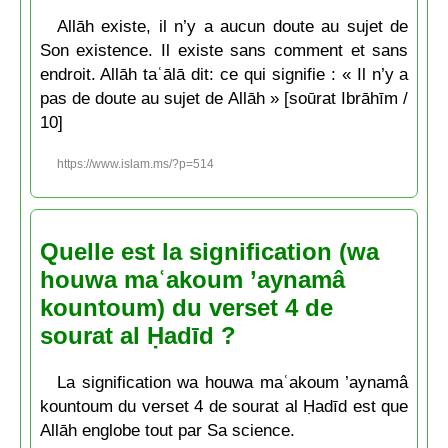
Allāh existe, il n’y a aucun doute au sujet de
Son existence. Il existe sans comment et sans
endroit. Allāh taʿālā dit: ce qui signifie : « Il n’y a
pas de doute au sujet de Allāh » [soūrat Ibrāhīm /
10]
https://www.islam.ms/?p=514
Quelle est la signification (wa
houwa maʿakoum ’aynamâ
kountoum) du verset 4 de
sourat al Ḥadīd ?
La signification wa houwa maʿakoum ’aynamâ
kountoum du verset 4 de sourat al Ḥadīd est que
Allāh englobe tout par Sa science.