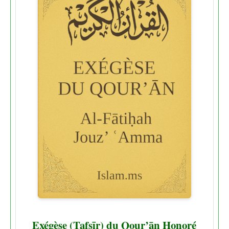
Exégèse (Tafsīr) du Qour’ān Honoré