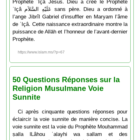
Prophète ʿIçâ Jésus. Dieu a créé le Prophète
ʿIçâ عَلَيْهِ السَّلاَم sans père. Dieu a ordonné à
l’ange Jibrîl Gabriel d’insuffler en Maryam l’âme
de ʿIçâ. Cette naissance extraordinaire montre la
puissance de Allāh et l’honneur de l’avant-dernier
Prophète.
https://www.islam.ms/?p=67
50 Questions Réponses sur la
Religion Musulmane Voie
Sunnite
Ci après cinquante questions réponses pour
éclaircir la voie sunnite de manière concise. La
voie sunnite est la voie du Prophète Mouḥammad
ṣalla lLâhou ʿalayhi wa sallam et des