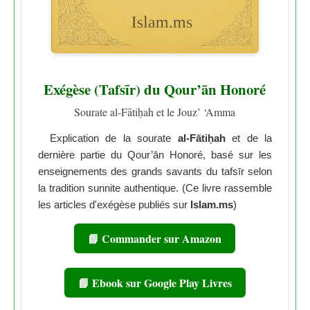
Exégèse (Tafsīr) du Qour’ān Honoré
Sourate al-Fātiḥah et le Jouz’ ‘Amma
Explication de la sourate
al-Fātiḥah
et de la
dernière partie du Qour’ān Honoré, basé sur les
enseignements des grands savants du tafsīr selon
la tradition sunnite authentique. (Ce livre rassemble
les articles d'exégèse publiés sur
Islam.ms
)
📘 Commander sur Amazon
📘 Ebook sur Google Play Livres