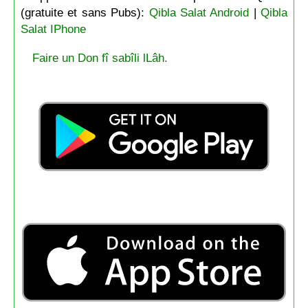
(gratuite et sans Pubs):
Qibla Salat Android
|
Qibla
Salat IPhone
Faire un Don fî sabîli lLâh.