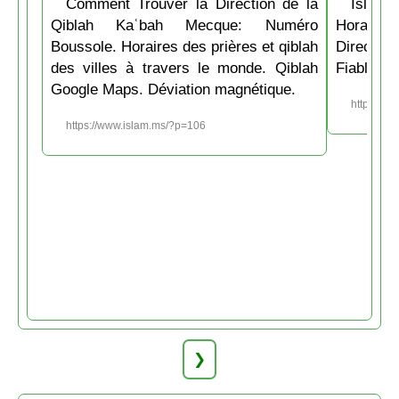
Comment Trouver la Direction de la
Islam.
Qiblah Kaʿbah Mecque: Numéro
Horaire
Boussole. Horaires des prières et qiblah
Directio
des villes à travers le monde. Qiblah
Fiable et
Google Maps. Déviation magnétique.
https://w
https://www.islam.ms/?p=106
❯