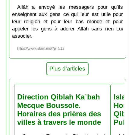
Allāh a envoyé les messagers pour qu’ils
enseignent aux gens ce qui leur est utile pour
leur religion et pour leur bas monde et pour
appeler les gens à adorer Allāh sans rien Lui
associer.
https://www.islam.ms/?p=512
Plus d'articles
Direction Qiblah Kaʿbah
Islam
Mecque Boussole.
Horair
Horaires des prières des
Qiblah
villes à travers le monde
Pubs