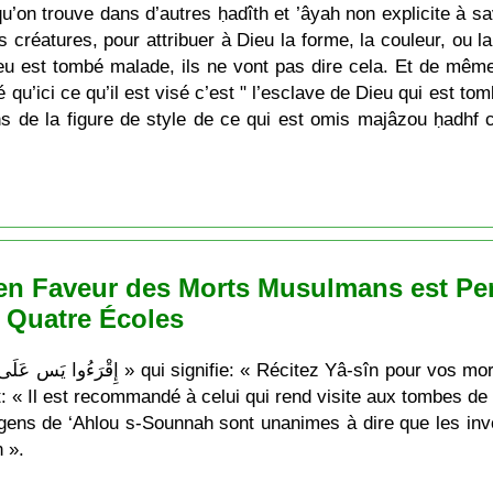
u’on trouve dans d’autres ḥadîth et ’âyah non explicite à sa
s créatures, pour attribuer à Dieu la forme, la couleur, ou la 
ieu est tombé malade, ils ne vont pas dire cela. Et de même
é qu’ici ce qu’il est visé c’est " l’esclave de Dieu qui est t
 de la figure de style de ce qui est omis majâzou ḥadhf c’
 en Faveur des Morts Musulmans est Per
 Quatre Écoles
: « Il est recommandé à celui qui rend visite aux tombes de r
es gens de ‘Ahlou s-Sounnah sont unanimes à dire que les i
 ».