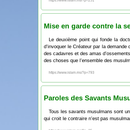
https://www.islam.ms/?p=251
Mise en garde contre la s
Le deuxième point qui fonde la doctr
d’invoquer le Créateur par la demande d
des cadavres et des amas d’ossements da
des choses que l’ensemble des musulma
https://www.islam.ms/?p=793
Paroles des Savants Mus
Tous les savants musulmans sont unan
qui croit le contraire n’est pas musulma