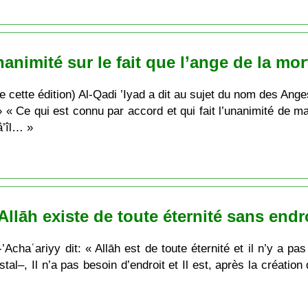
animité sur le fait que l’ange de la mort
n) Al-Qadi ’Iyad a dit au sujet du nom des Anges: « هر المتفق عليه بالإجماع القاطع
â’îl… »
Allāh existe de toute éternité sans endro
Achaʿariyy dit: « Allāh est de toute éternité et il n’y a pas 
al–, Il n’a pas besoin d’endroit et Il est, après la création de