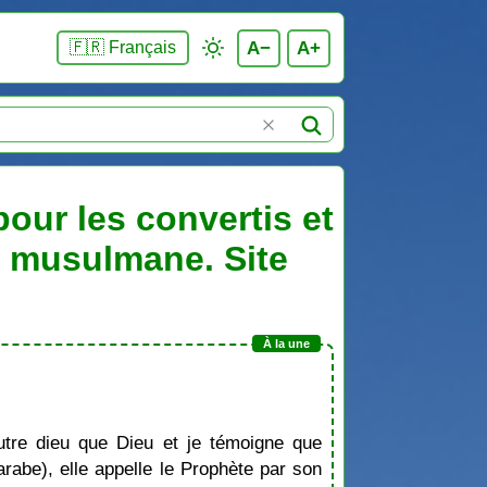
A−
A+
🇫🇷 Français
our les convertis et
n musulmane. Site
tre dieu que Dieu et je témoigne que
be), elle appelle le Prophète par son