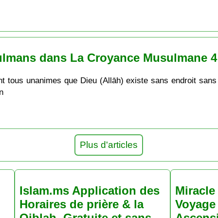
ulmans dans La Croyance Musulmane 4
nt tous unanimes que Dieu (Allāh) existe sans endroit sans
n
Plus d'articles
Islam.ms Application des
Miracle 
Horaires de prière & la
Voyage 
Qiblah. Gratuite et sans
Ascens