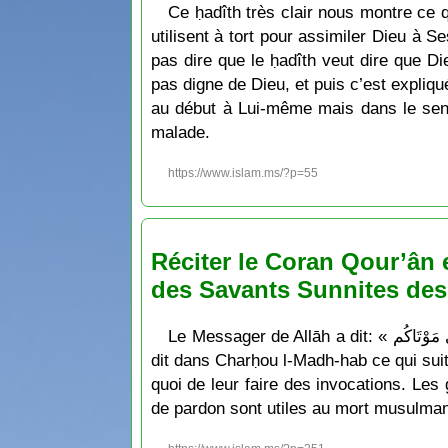
Ce ḥadîth très clair nous montre ce q
utilisent à tort pour assimiler Dieu à Se
pas dire que le ḥadîth veut dire que D
pas digne de Dieu, et puis c’est expliqu
au début à Lui-même mais dans le sens
malade.
https://www.islam.ms/?p=55
Réciter le Coran Qour’ân
des Savants Sunnites des
Le Messager de Allāh a dit: « إِقْرَءُوا يَس عَلَى مَوْتَاكُم » qui signifie: « Récitez Yâ-sîn pour vos morts ». L’Imam An-Nawawiyy a également
dit dans Charḥou l-Madh-hab ce qui suit
quoi de leur faire des invocations. L
de pardon sont utiles au mort musulman