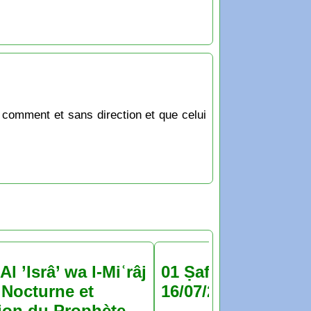
 comment et sans direction et que celui
Al ’Isrâ’ wa l-Miʿrâj
01 Ṣafar 1448 : jeu
Nocturne et
16/07/2026
ion du Prophète