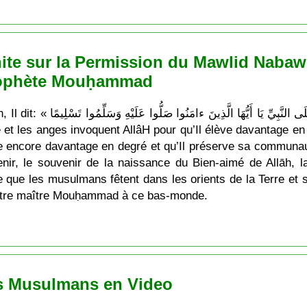
ite sur la Permission du Mawlid Naba
rophète Mouḥammad
إِنَّ اللهَ وَمَلائِكَت » qui signifie: «
 et les anges invoquent AllâH pour qu’Il élève davantage e
e encore davantage en degré et qu’Il préserve sa communaut
nir, le souvenir de la naissance du Bien-aimé de Allāh, la
ue les musulmans fêtent dans les orients de la Terre et 
e notre maître Mouḥammad à ce bas-monde.
ts Musulmans en Video