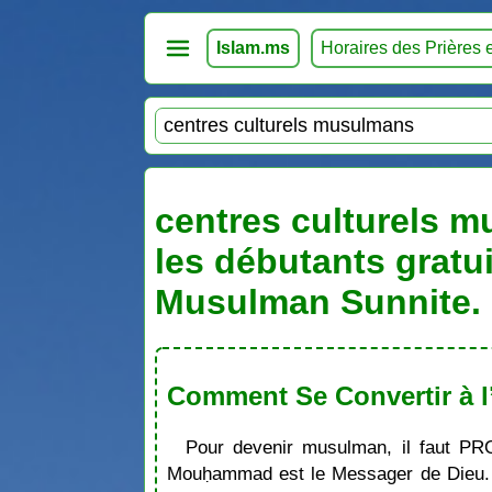
Islam.ms
Horaires des Prières 
centres culturels m
les débutants gratu
Musulman Sunnite. 
Comment Se Convertir à l
Pour devenir musulman, il faut PR
Mouḥammad est le Messager de Dieu. S