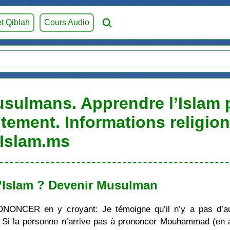
et Qiblah
Cours Audio
usulmans. Apprendre l’Islam p
itement. Informations religio
Islam.ms
’Islam ? Devenir Musulman
ONONCER en y croyant: Je témoigne qu’il n’y a pas d’au
i la personne n’arrive pas à prononcer Mouḥammad (en ara