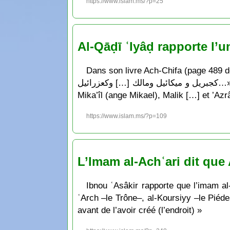
https://www.islam.ms/?p=25
Al-Qāḍī ʿIyâḍ rapporte l’un
Dans son livre Ach-Chifa (page 489 de cette éditio
كجبريل و ميكائيل ومالك […] وكعزرائيل…» « Ce qui est connu par accord et qui fait l’unanimité de manière catégorique: Jibrîl (ange Gabriel),
Mika’îl (ange Mikael), Malik […] et ’Azr
https://www.islam.ms/?p=109
L’Imam al-Achʿari dit que 
Ibnou ʿAsâkir rapporte que l’imam al-’
ʿArch –le Trône–, al-Koursiyy –le Piédest
avant de l’avoir créé (l’endroit) »