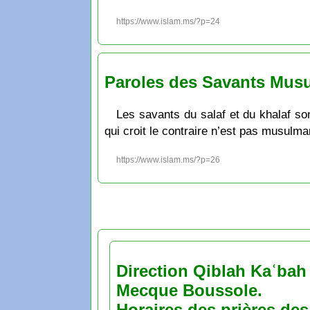
https://www.islam.ms/?p=24
Paroles des Savants Mus
Les savants du salaf et du khalaf so
qui croit le contraire n’est pas musulma
https://www.islam.ms/?p=26
Direction Qiblah Kaʿbah
Mecque Boussole.
Horaires des prières des