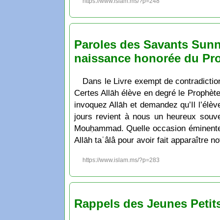
https://www.islam.ms/?p=248
Paroles des Savants Sunn
naissance honorée du P
Dans le Livre exempt de contradiction, Il dit: « َهُ يُصَلُّونَ عَلَى النَّبِيِّ يَا أَيُّهَا الَّذِينَ ءامَنُوا صَلُّوا عَلَيْهِ وَسَلِّمُوا تَسْلِيمًا
Certes Allāh élève en degré le Prophète
invoquez Allāh et demandez qu’Il l’élèv
jours revient à nous un heureux souve
Mouḥammad. Quelle occasion éminente q
Allāh taʿâlâ pour avoir fait apparaîtr
https://www.islam.ms/?p=283
Rappels des Jeunes Peti