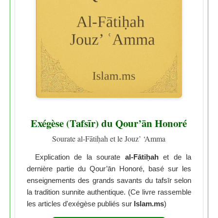
Exégèse (Tafsīr) du Qour’ān Honoré
Sourate al-Fātiḥah et le Jouz’ ‘Amma
Explication de la sourate
al-Fātiḥah
et de la
dernière partie du Qour’ān Honoré, basé sur les
enseignements des grands savants du tafsīr selon
la tradition sunnite authentique. (Ce livre rassemble
les articles d'exégèse publiés sur
Islam.ms
)