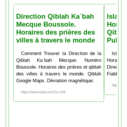
Direction Qiblah Kaʿbah
Islam
Mecque Boussole.
Horair
Horaires des prières des
Qiblah
villes à travers le monde
Pubs
Comment Trouver la Direction de la
Islam.
Qiblah Kaʿbah Mecque: Numéro
Horaire
Boussole. Horaires des prières et qiblah
Directio
des villes à travers le monde. Qiblah
Fiable et
Google Maps. Déviation magnétique.
https://w
https://www.islam.ms/?p=106