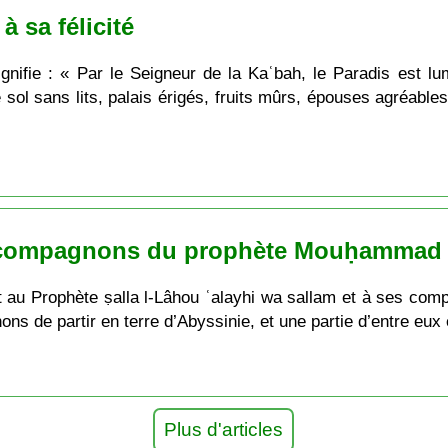
à sa félicité
nifie : « Par le Seigneur de la Kaʿbah, le Paradis est lumi
l sans lits, palais érigés, fruits mûrs, épouses agréables
ns compagnons du prophète Mouḥammad
t au Prophète ṣalla l-Lâhou ʿalayhi wa sallam et à ses comp
s de partir en terre d’Abyssinie, et une partie d’entre eux
Plus d'articles