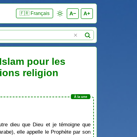
A−
A+
🇫🇷 Français
Islam pour les
ions religion
tre dieu que Dieu et je témoigne que
be), elle appelle le Prophète par son