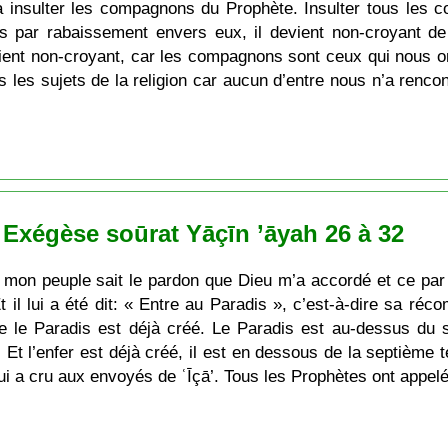
 a insulter les compagnons du Prophète. Insulter tous les 
tes par rabaissement envers eux, il devient non-croyant d
vient non-croyant, car les compagnons sont ceux qui nous on
s les sujets de la religion car aucun d’entre nous n’a renco
 Exégèse soūrat Yāçīn ’āyah 26 à 32
 mon peuple sait le pardon que Dieu m’a accordé et ce par q
il lui a été dit: « Entre au Paradis », c’est-à-dire sa réc
e le Paradis est déjà créé. Le Paradis est au-dessus du s
. Et l’enfer est déjà créé, il est en dessous de la septième 
i a cru aux envoyés de ʿĪçā’. Tous les Prophètes ont appelé à 