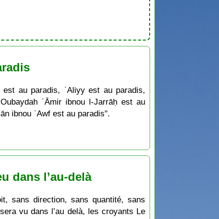
aradis
st au paradis, ʿAliyy est au paradis,
ʿOubaydah ʿĀmir ibnou l-Jarrāḥ est au
ān ibnou ʿAwf est au paradis".
eu dans l’au-delà
it, sans direction, sans quantité, sans
sera vu dans l’au delà, les croyants Le