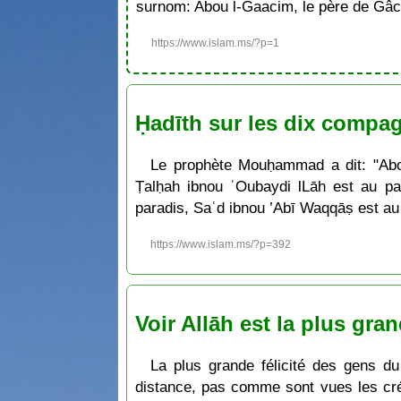
surnom: Abou l-Gaacim, le père de Gâc
https://www.islam.ms/?p=1
Ḥadīth sur les dix compag
Le prophète Mouḥammad a dit: "Aboū
Ṭalḥah ibnou ʿOubaydi lLāh est au pa
paradis, Saʿd ibnou ’Abī Waqqāṣ est au
https://www.islam.ms/?p=392
Voir Allāh est la plus gra
La plus grande félicité des gens du 
distance, pas comme sont vues les créa