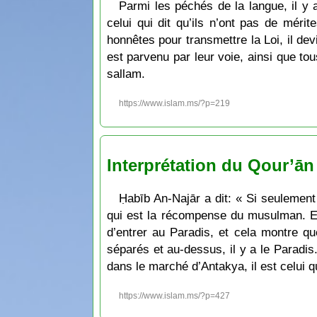
Parmi les péchés de la langue, il y
celui qui dit qu’ils n’ont pas de méri
honnêtes pour transmettre la Loi, il de
est parvenu par leur voie, ainsi que tou
sallam.
https://www.islam.ms/?p=219
Interprétation du Qour’ān
Ḥabīb An-Najār a dit: « Si seulement
qui est la récompense du musulman. Et 
d’entrer au Paradis, et cela montre qu
séparés et au-dessus, il y a le Paradis
dans le marché d’Antakya, il est celui qu
https://www.islam.ms/?p=427