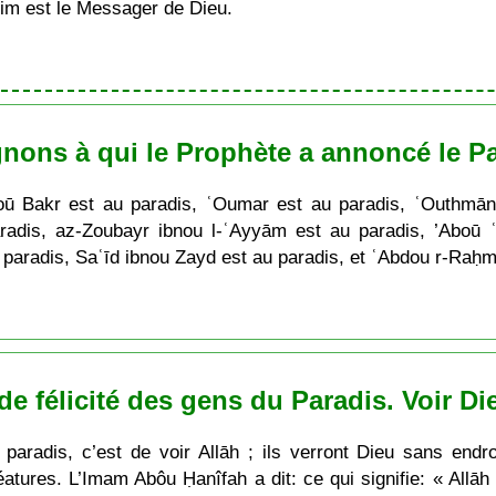
im est le Messager de Dieu.
nons à qui le Prophète a annoncé le P
 Bakr est au paradis, ʿOumar est au paradis, ʿOuthmān e
radis, az-Zoubayr ibnou l-ʿAyyām est au paradis, ’Aboū 
 paradis, Saʿīd ibnou Zayd est au paradis, et ʿAbdou r-Raḥm
nde félicité des gens du Paradis. Voir Di
paradis, c’est de voir Allāh ; ils verront Dieu sans endro
tures. L’Imam Abôu Ḥanîfah a dit: ce qui signifie: « Allāh 