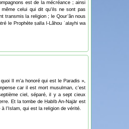
compagnons est de la mécréance ; ainsi
e même celui qui dit qu’ils ne sont pas
t transmis la religion ; le Qour’ân nous
ntré le Prophète ṣalla l-Lâhou ʿalayhi wa
uoi Il m’a honoré qui est le Paradis »,
ompense car il est mort musulman, c’est
eptième ciel, séparé, il y a sept cieux
terre. Et la tombe de Ḥabīb An-Najār est
l’Islam, qui est la religion de vérité.