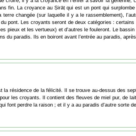
e croire, il y a la croyance en l’enfer à savoir la géhenne, c
ns fin. La croyance au Ṣirāṭ qui est un pont qui surplombe 
 terre changée (sur laquelle il y a le rassemblement), l’autr
g du pont. Les croyants seront de deux catégories : certains
les pieux et les vertueux) et d’autres le fouleront. Le bassin
s du paradis. Ils en boiront avant l’entrée au paradis, après
 la résidence de la félicité. Il se trouve au-dessus des sep
aré pour les croyants. Il contient des fleuves de miel pur, de 
font perdre la raison ; et il y a au paradis d’autre sorte de 