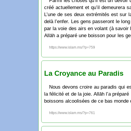
Parmi les choses qu’il est un devoir d
créé actuellement et qu’il demeurera sa
L’une de ses deux extrémités est sur la
delà l’enfer. Les gens passeront le lon
par la voie des airs en volant (à savoir 
Allāh a préparé une boisson pour les gen
https://www.islam.ms/?p=759
La Croyance au Paradis
Nous devons croire au paradis qui est
la félicité et de la joie. Allāh l’a prép
boissons alcoolisées de ce bas monde qui 
https://www.islam.ms/?p=761