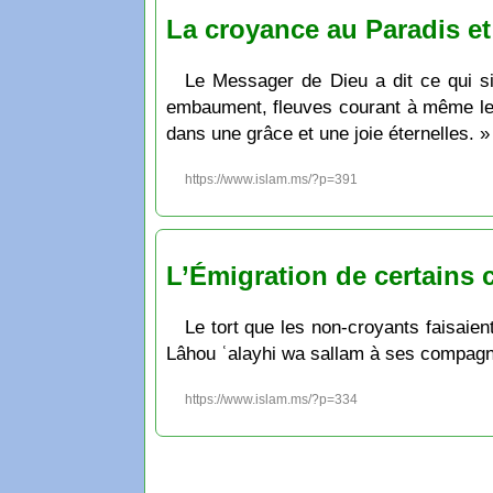
La croyance au Paradis et 
Le Messager de Dieu a dit ce qui sig
embaument, fleuves courant à même le so
dans une grâce et une joie éternelles. »
https://www.islam.ms/?p=391
L’Émigration de certai
Le tort que les non-croyants faisaien
Lâhou ʿalayhi wa sallam à ses compagnon
https://www.islam.ms/?p=334