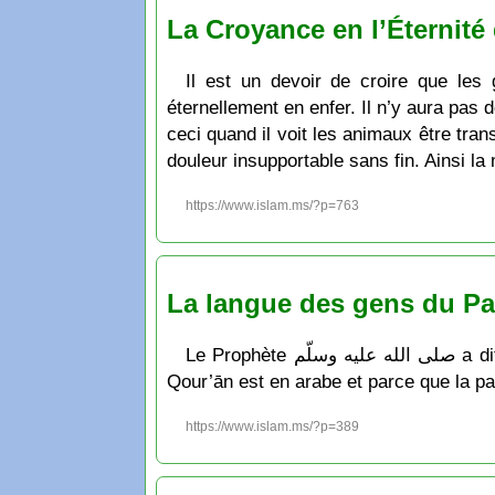
La Croyance en l’Éternité 
Il est un devoir de croire que les
éternellement en enfer. Il n’y aura pas 
ceci quand il voit les animaux être tran
douleur insupportable sans fin. Ainsi la
https://www.islam.ms/?p=763
La langue des gens du Par
Le Prophète صلى الله عليه وسلّم a dit ce qui signifie: “Aimez les Arabes pour trois raisons parce que je suis arabe, parce que le قُرْءَان
Qour’ān est en arabe et parce que la pa
https://www.islam.ms/?p=389