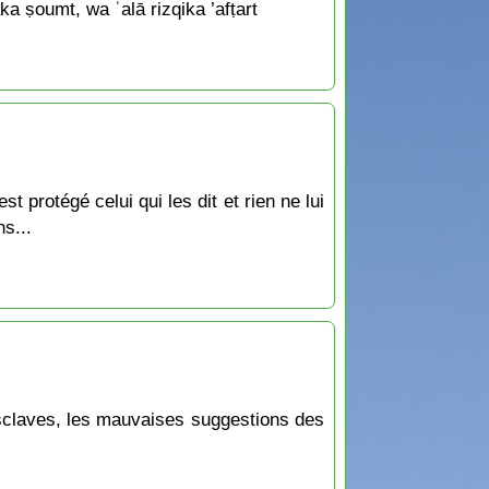
a ṣoumt, wa ʿalā rizqika ’afṭart
protégé celui qui les dit et rien ne lui
s...
esclaves, les mauvaises suggestions des