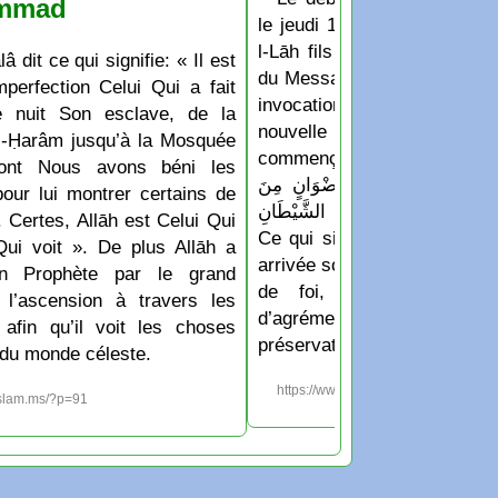
mmad
le jeudi 16 Juillet 2026 D’a
l-Lāh fils de Hichām: Les
lâ dit ce qui signifie: « Il est
du Messager de Allāh appren
perfection Celui Qui a fait
invocation qu’ils disaient
e nuit Son esclave, de la
nouvelle année ou un no
-Ḥarâm jusqu’à la Mosquée
commençait: « اللَّهُمَّ أَدْخِلْهُ عَلَيْنَا بِالْأَمْنِ
dont Nous avons béni les
لسَّلَامَةِ وَالْإِسْلَامِ، وَرِضْوَانٍ مِنَ
pour lui montrer certains de
 وَجِوَارٍ (أيْ حِفْظٍ) مِنَ الشَّيْطَانِ
 Certes, Allāh est Celui Qui
Ce qui signifie: « Ô Allāh f
Qui voit ». De plus Allāh a
arrivée soit accompagnée de 
n Prophète par le grand
de foi, de protection e
 l’ascension à travers les
d’agrément de Ar-Raḥm
 afin qu’il voit les choses
préservation contre le chayṭ
du monde céleste.
https://www.islam.ms/?p=1213
islam.ms/?p=91