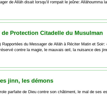
r de Allāh disait lorsqu’il rompait le jeûne: Allāhoumma lak
s de Protection Citadelle du Musulman
apportées du Messager de Allāh à Réciter Matin et Soir: est 
préservé contre la magie, le mauvais œil, la nuisance des jinn
les jinn, les démons
role parfaite de Dieu contre son châtiment, le mal de ses 