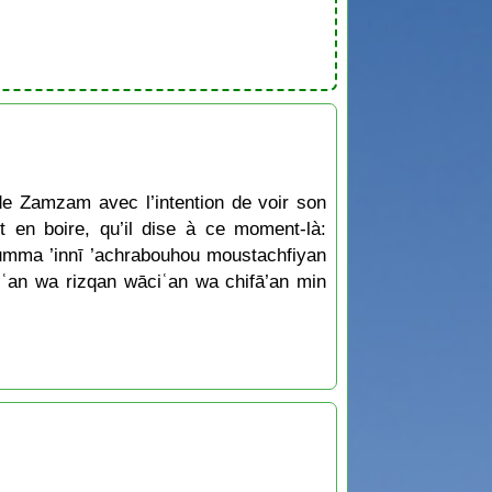
u de Zamzam avec l’intention de voir son
t en boire, qu’il dise à ce moment-là:
umma ’innī ’achrabouhou moustachfiyan
fiʿan wa rizqan wāciʿan wa chifā’an min