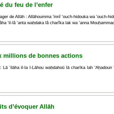
é du feu de l’enfer
ger de Allāh : Allāhoumma ’innî ’ouch-hidouka wa ’ouch-hi
’ilâha ’il-lâ ’anta waḥdaka lâ charîka lak wa ’anna Mouḥam
x millions de bonnes actions
: Lā ’ilāha il-la l-Lāhou waḥdahoū lā charīka lah ’Aḥadou
its d’évoquer Allāh