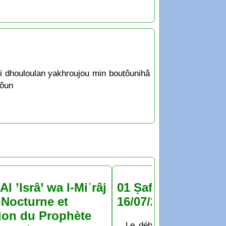
ki dhouloulan yakhroujou min bouṭôunihâ
rôun
Al ’Isrâ’ wa l-Miʿrâj
01 Ṣafar 1448 : jeu
Nocturne et
16/07/2026
ion du Prophète
Le début du mois de Ṣaf