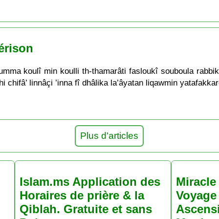
érison
oumma koulî min koulli th-thamarâti fasloukî souboula rabbi
chifâ’ linnâçi ’inna fî dhâlika la’âyatan liqawmin yatafakka
Plus d'articles
Islam.ms Application des
Miracle 
Horaires de prière & la
Voyage 
Qiblah. Gratuite et sans
Ascens