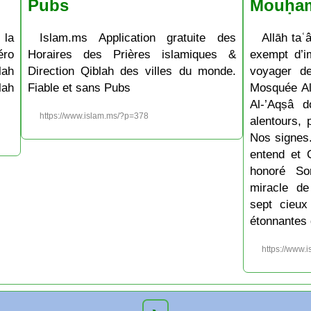
Pubs
Mouḥa
 la
Islam.ms Application gratuite des
Allāh taʿâ
ro
Horaires des Prières islamiques &
exempt d’im
lah
Direction Qiblah des villes du monde.
voyager d
lah
Fiable et sans Pubs
Mosquée Al
Al-’Aqṣâ 
https://www.islam.ms/?p=378
alentours, 
Nos signes.
entend et 
honoré So
miracle de
sept cieux
étonnantes 
https://www.