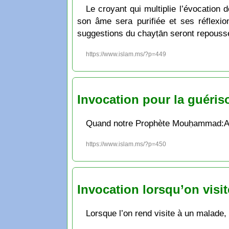
Le croyant qui multiplie l’évocation
son âme sera purifiée et ses réflexi
suggestions du chayṭān seront repoussée
https://www.islam.ms/?p=449
Invocation pour la guéris
Quand notre Prophète Mouḥammad:Allāho
https://www.islam.ms/?p=450
Invocation lorsqu’on visi
Lorsque l’on rend visite à un malade, 