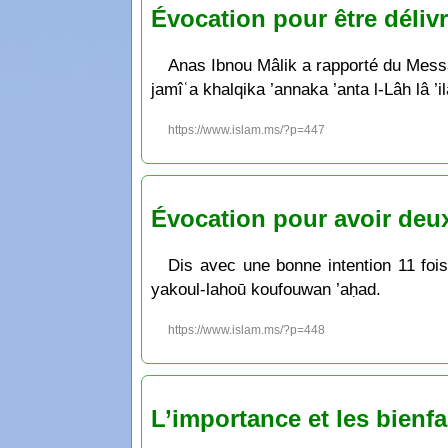
Évocation pour être délivr
Anas Ibnou Mâlik a rapporté du Messa
jamîʿa khalqika ’annaka ’anta l-Lâh lâ 
https://www.islam.ms/?p=447
Évocation pour avoir deu
Dis avec une bonne intention 11 fois
yakoul-lahoū koufouwan ’aḥad.
https://www.islam.ms/?p=448
L’importance et les bienfa