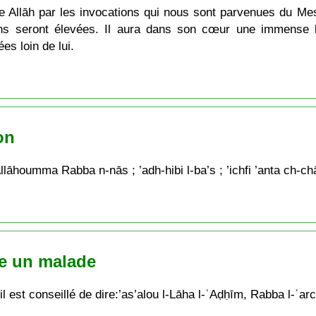
 de Allāh par les invocations qui nous sont parvenues du Me
ons seront élevées. Il aura dans son cœur une immense lu
s loin de lui.
on
umma Rabba n-nās ; ’adh-hibi l-ba’s ; ’ichfi ’anta ch-chāfī ;
te un malade
il est conseillé de dire:’as’alou l-Lāha l-ʿAḍḥīm, Rabba l-ʿar