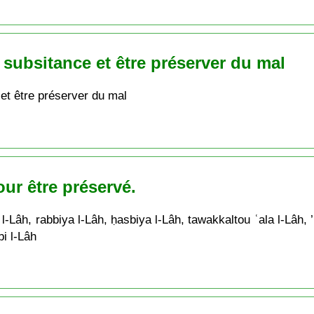
a subsitance et être préserver du mal
 et être préserver du mal
ur être préservé.
l-Lâh, rabbiya l-Lâh, ḥasbiya l-Lâh, tawakkaltou ʿala l-Lâh, ’
bi l-Lâh