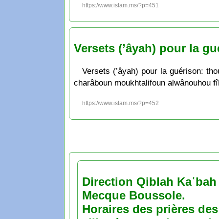
https://www.islam.ms/?p=451
Versets (’âyah) pour la gu
Versets (’âyah) pour la guérison: th
charâboun moukhtalifoun alwânouhou fîhi 
https://www.islam.ms/?p=452
Direction Qiblah Kaʿbah
Mecque Boussole.
Horaires des prières des