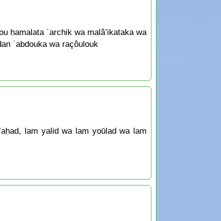
dou ḥamalata ʿarchik wa malâ’ikataka wa
madan ʿabdouka wa raçôulouk
n ’aḥad, lam yalid wa lam yoūlad wa lam