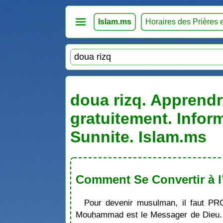
Islam.ms
Horaires des Prières 
doua rizq. Apprendre
gratuitement. Infor
Sunnite. Islam.ms
Comment Se Convertir à l
Pour devenir musulman, il faut PR
Mouḥammad est le Messager de Dieu. S