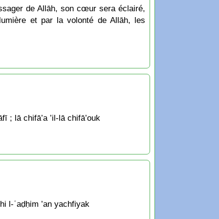
ssager de Allāh, son cœur sera éclairé,
mière et par la volonté de Allāh, les
 lā chifā’a ’il-lā chifā’ouk
chi l-ʿaḍḥim ’an yachfiyak