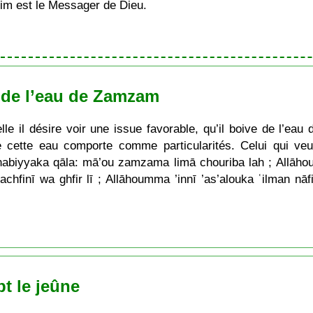
im est le Messager de Dieu.
t de l’eau de Zamzam
lle il désire voir une issue favorable, qu’il boive de l’ea
e cette eau comporte comme particularités. Celui qui veu
nabiyyaka qāla: mā’ou zamzama limā chouriba lah ; Allāho
achfinī wa ghfir lī ; Allāhoumma ’innī ’as’alouka ʿilman nā
t le jeûne