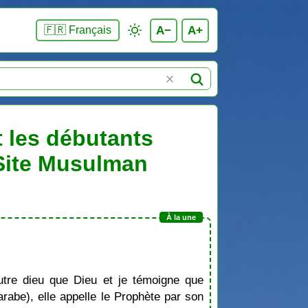
A−
A+
🇫🇷 Français
t les débutants
 Site Musulman
tre dieu que Dieu et je témoigne que
be), elle appelle le Prophète par son