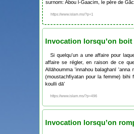
surnom: Abou l-Gaacim, le père de Gâc
https://www.islam.ms/?p=1
Invocation lorsqu’on boi
Si quelqu’un a une affaire pour laque
affaire se régler, en raison de ce qu
Allāhoumma ’innahou balaghanī ’anna 
(moustachfiyatan pour la femme) bihi f
koulli dā’
https://www.islam.ms/?p=496
Invocation lorsqu’on romp