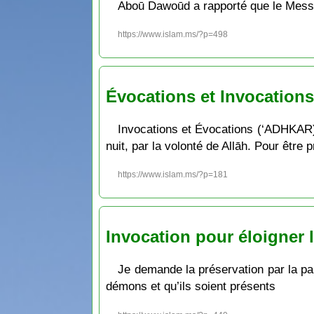
Aboū Dawoūd a rapporté que le Message
https://www.islam.ms/?p=498
Évocations et Invocation
Invocations et Évocations (‘ADHKAR) R
nuit, par la volonté de Allāh. Pour être 
https://www.islam.ms/?p=181
Invocation pour éloigner 
Je demande la préservation par la pa
démons et qu’ils soient présents