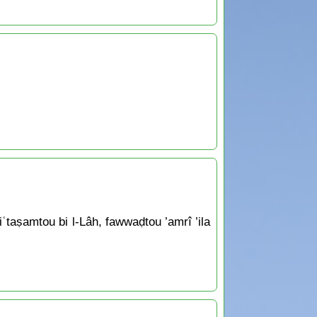
iʿtaṣamtou bi l-Lâh, fawwaḍtou ’amrî ’ila