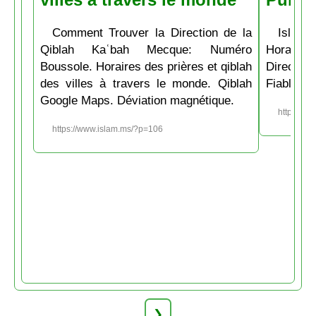
Comment Trouver la Direction de la
Islam.
Qiblah Kaʿbah Mecque: Numéro
Horaire
Boussole. Horaires des prières et qiblah
Directio
des villes à travers le monde. Qiblah
Fiable et
Google Maps. Déviation magnétique.
https://w
https://www.islam.ms/?p=106
❯