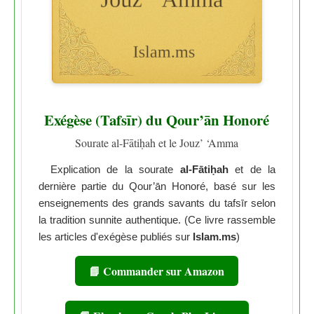
Exégèse (Tafsīr) du Qour’ān Honoré
Sourate al-Fātiḥah et le Jouz’ ‘Amma
Explication de la sourate
al-Fātiḥah
et de la
dernière partie du Qour’ān Honoré, basé sur les
enseignements des grands savants du tafsīr selon
la tradition sunnite authentique. (Ce livre rassemble
les articles d'exégèse publiés sur
Islam.ms
)
📘 Commander sur Amazon