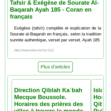
Tafsir & Exégèse de Sourate Al-
Baqarah Ayah 185 - Coran en
français
Exégèse (tafsīr) complète et explication de la
Sourate al-Baqarah en français, selon la tradition
sunnite authentique, verset par verset. Ayah 185
https://www.islam.ms/?p=1111
Plus d'articles
Direction Qiblah Kaʿbah
Islam
Mecque Boussole.
Horair
Horaires des prières des
Qiblah
villes à travers le monde
Pubs