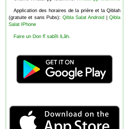
Application des horaires de la prière et la Qiblah
(gratuite et sans Pubs):
Qibla Salat Android
|
Qibla
Salat IPhone
Faire un Don fî sabîli lLâh.