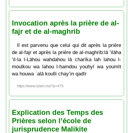
Invocation après la prière de al-
fajr et de al-maghrib
Il est parvenu que celui qui dit après la prière
de al-fajr et après la prière de al-maghrib:lā ’ilāha
’il-la l-Lāhou wahdahou lā charīka lah lahou l-
moulkou wa lahou l-ḥamdou youḥyī wa youmīt
wa houwa ʿalā koulli chay’in qadīr
https://www.islam.ms/?p=475
Explication des Temps des
Prières selon l’école de
jurisprudence Malikite