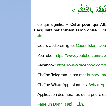
« فِقْهُ بالتَّفَقُّهِ
ce qui signifie: «
Celui pour qui Allâ
s’acquiert par transmission orale
» [ra
orale
Cours audio en ligne:
Cours Islam Dou
YouTube:
https://www.youtube.com/c/S
Facebook:
https://www.facebook.com/s
Chaîne Telegram Islam.ms:
https://t.m
Chaîne WhatsApp Islam.ms:
WhatsAp
Application des horaires de la prière e
Faire un Don fî sabîli lLâh.