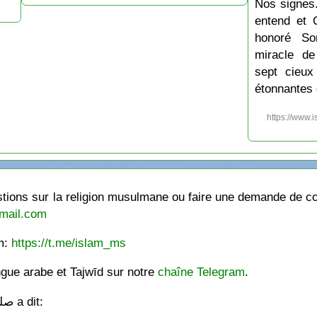
Nos signes.
entend et 
honoré So
miracle de
sept cieux
étonnantes 
https://www.
ions sur la religion musulmane ou faire une demande de cou
mail.com
am:
https://t.me/islam_ms
ngue arabe et Tajwīd sur notre
chaîne Telegram
.
Le Messager de Allâh صلى الله عليه وسلّم a dit: