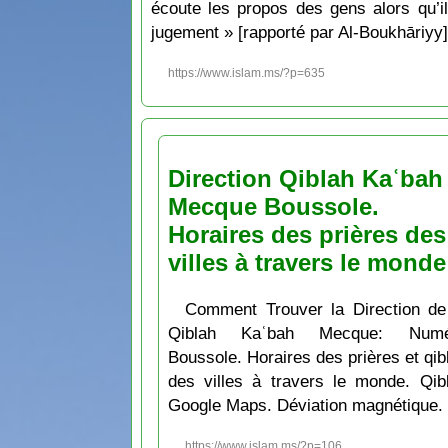
écoute les propos des gens alors qu’il
jugement » [rapporté par Al-Boukhāriyy]
https://www.islam.ms/?p=635
Direction Qiblah Kaʿbah
Mecque Boussole.
Horaires des prières des
villes à travers le monde
Comment Trouver la Direction de
Qiblah Kaʿbah Mecque: Numé
Boussole. Horaires des prières et qib
des villes à travers le monde. Qib
Google Maps. Déviation magnétique.
https://www.islam.ms/?p=106