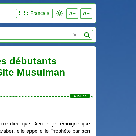
A−
A+
🇫🇷 Français
les débutants
 Site Musulman
tre dieu que Dieu et je témoigne que
be), elle appelle le Prophète par son