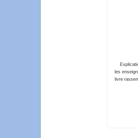
Explicat
les enseign
livre rasse