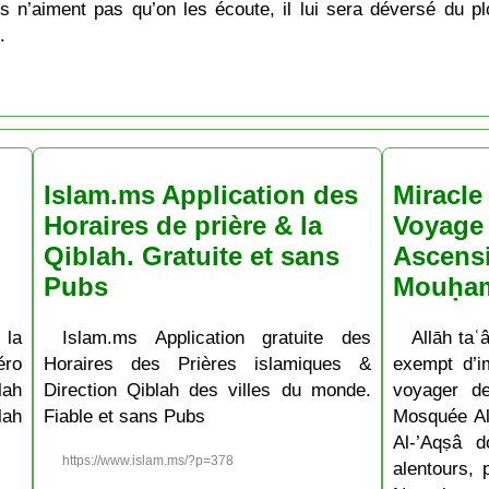
s n’aiment pas qu’on les écoute, il lui sera déversé du p
.
Islam.ms Application des
Miracle 
Horaires de prière & la
Voyage 
Qiblah. Gratuite et sans
Ascens
Pubs
Mouḥa
 la
Islam.ms Application gratuite des
Allāh taʿâ
ro
Horaires des Prières islamiques &
exempt d’im
lah
Direction Qiblah des villes du monde.
voyager d
lah
Fiable et sans Pubs
Mosquée Al
Al-’Aqṣâ 
https://www.islam.ms/?p=378
alentours, 