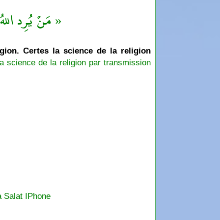
مَنْ يُرِد اللهُ ب »
igion. Certes la science de la religion
a science de la religion par transmission
a Salat IPhone