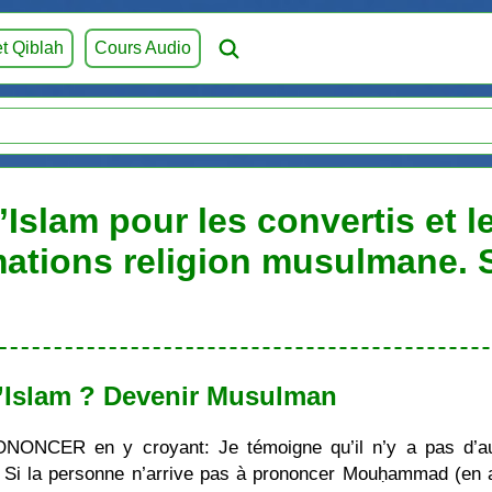
et Qiblah
Cours Audio
’Islam pour les convertis et 
mations religion musulmane.
’Islam ? Devenir Musulman
ONONCER en y croyant: Je témoigne qu’il n’y a pas d’au
i la personne n’arrive pas à prononcer Mouḥammad (en ara