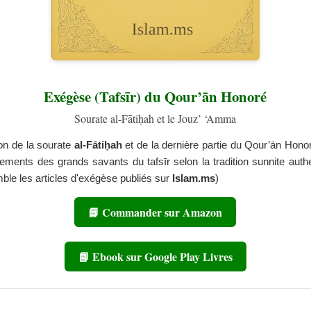
Exégèse (Tafsīr) du Qour’ān Honoré
Sourate al-Fātiḥah et le Jouz’ ‘Amma
ion de la sourate
al-Fātiḥah
et de la dernière partie du Qour’ān Hono
ements des grands savants du tafsīr selon la tradition sunnite auth
mble les articles d'exégèse publiés sur
Islam.ms
)
📘 Commander sur Amazon
📘 Ebook sur Google Play Livres