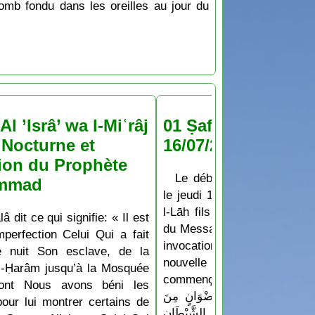
lomb fondu dans les oreilles au jour du
Al ’Isrâ’ wa l-Miʿrâj
01 Ṣafar 1448 : jeu
Nocturne et
16/07/2026
ion du Prophète
Le début du mois de Ṣaf
mmad
le jeudi 16 Juillet 2026 D’a
l-Lāh fils de Hichām: Les
lâ dit ce qui signifie: « Il est
du Messager de Allāh appren
perfection Celui Qui a fait
invocation qu’ils disaient
e nuit Son esclave, de la
nouvelle année ou un no
-Ḥarâm jusqu’à la Mosquée
commençait: « اللَّهُمَّ أَدْخِلْهُ عَلَيْنَا بِالْأَمْنِ
dont Nous avons béni les
لسَّلَامَةِ وَالْإِسْلَامِ، وَرِضْوَانٍ مِنَ
pour lui montrer certains de
 وَجِوَارٍ (أيْ حِفْظٍ) مِنَ الشَّيْطَانِ