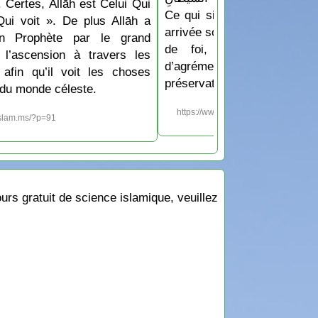
 Certes, Allāh est Celui Qui
Ce qui signifie: « Ô Allāh f
Qui voit ». De plus Allāh a
arrivée soit accompagnée de 
n Prophète par le grand
de foi, de protection e
 l’ascension à travers les
d’agrément de Ar-Raḥm
 afin qu’il voit les choses
préservation contre le chayṭ
du monde céleste.
https://www.islam.ms/?p=1213
islam.ms/?p=91
rs gratuit de science islamique, veuillez