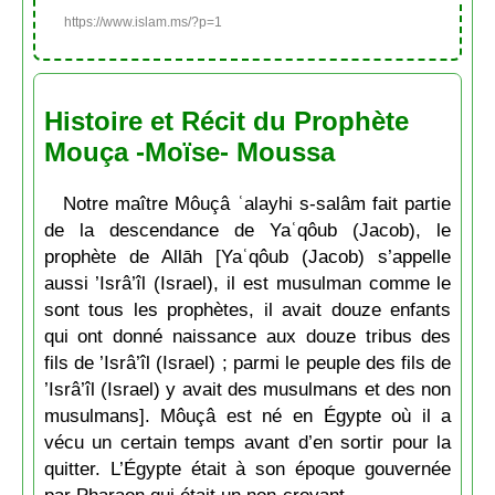
https://www.islam.ms/?p=1
Histoire et Récit du Prophète
Mouça -Moïse- Moussa
Notre maître Môuçâ ʿalayhi s-salâm fait partie
de la descendance de Yaʿqôub (Jacob), le
prophète de Allāh [Yaʿqôub (Jacob) s’appelle
aussi ’Isrâ’îl (Israel), il est musulman comme le
sont tous les prophètes, il avait douze enfants
qui ont donné naissance aux douze tribus des
fils de ’Isrâ’îl (Israel) ; parmi le peuple des fils de
’Isrâ’îl (Israel) y avait des musulmans et des non
musulmans]. Môuçâ est né en Égypte où il a
vécu un certain temps avant d’en sortir pour la
quitter. L’Égypte était à son époque gouvernée
par Pharaon qui était un non-croyant.