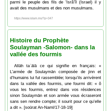
parmi le peuple des fils de ’Isrâ’îl (Israel) il y
avait des musulmans et des non musulmans.
https://www.islam.ms/?p=347
Histoire du Prophète
Soulayman -Salomon- dans la
vallée des fourmis
Allāh taʿālā ce qui signifie en français: «
L’armée de Soulaymān composée de jinn et
d’humains lui fut rassemblée; lorsqu’ils arrivèrent
dans la vallée des fourmis, une fourmi dit: « ô
vous les fourmis, entrez dans vos résidences
sinon Soulaymān et son armée vous écraseront
sans sen rendre compte; il sourit pour ce qu’elle
a dit ». [soūrat An-Naml/17-18-19]