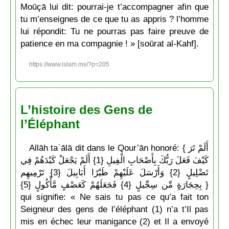
Moūçā lui dit: pourrai-je t’accompagner afin que
tu m’enseignes de ce que tu as appris ? l’homme
lui répondit: Tu ne pourras pas faire preuve de
patience en ma compagnie ! » [soūrat al-Kahf].
https://www.islam.ms/?p=205
L’histoire des Gens de
l’Éléphant
Allāh taʿālā dit dans le Qour’ān honoré: { أَلَمْ تَرَ
كَيْفَ فَعَلَ رَبُّكَ بِأَصْحَابِ الْفِيلِ {1} أَلَمْ يَجْعَلْ كَيْدَهُمْ فِي
تَضْلِيلٍ {2} وَأَرْسَلَ عَلَيْهِمْ طَيْرًا أَبَابِيلَ {3} تَرْمِيهِم
بِحِجَارَةٍ مِّن سِجِّيلٍ {4} فَجَعَلَهُمْ كَعَصْفٍ مَّأْكُولٍ {5} }
qui signifie: « Ne sais tu pas ce qu’a fait ton
Seigneur des gens de l’éléphant (1) n’a t’Il pas
mis en échec leur manigance (2) et Il a envoyé