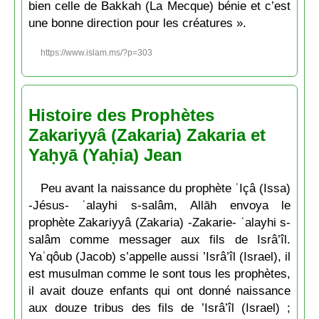
bien celle de Bakkah (La Mecque) bénie et c’est
une bonne direction pour les créatures ».
https://www.islam.ms/?p=303
Histoire des Prophètes
Zakariyyâ (Zakaria) Zakaria et
Yaḥyā (Yaḥia) Jean
Peu avant la naissance du prophète ʿIçâ (Issa)
-Jésus- ʿalayhi s-salâm, Allāh envoya le
prophète Zakariyyâ (Zakaria) -Zakarie- ʿalayhi s-
salâm comme messager aux fils de Isrâ’îl.
Yaʿqôub (Jacob) s’appelle aussi ’Isrâ’îl (Israel), il
est musulman comme le sont tous les prophètes,
il avait douze enfants qui ont donné naissance
aux douze tribus des fils de ’Isrâ’îl (Israel) ;