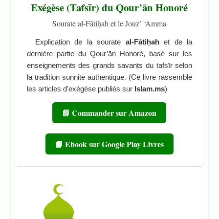
Exégèse (Tafsīr) du Qour’ān Honoré
Sourate al-Fātiḥah et le Jouz’ ‘Amma
Explication de la sourate
al-Fātiḥah
et de la
dernière partie du Qour’ān Honoré, basé sur les
enseignements des grands savants du tafsīr selon
la tradition sunnite authentique. (Ce livre rassemble
les articles d'exégèse publiés sur
Islam.ms
)
📘 Commander sur Amazon
📘 Ebook sur Google Play Livres