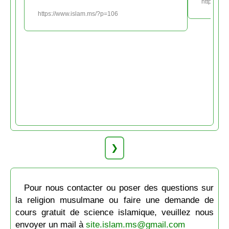
https://w
https://www.islam.ms/?p=106
❯
Pour nous contacter ou poser des questions sur
la religion musulmane ou faire une demande de
cours gratuit de science islamique, veuillez nous
envoyer un mail à
site.islam.ms@gmail.com