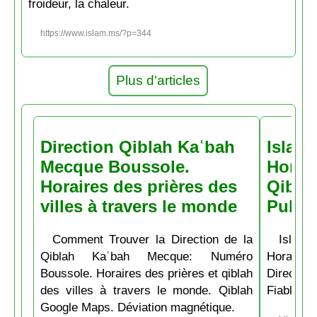
froideur, la chaleur.
https://www.islam.ms/?p=344
Plus d'articles
Direction Qiblah Kaʿbah
Islam
Mecque Boussole.
Horair
Horaires des prières des
Qiblah
villes à travers le monde
Pubs
Comment Trouver la Direction de la
Islam.
Qiblah Kaʿbah Mecque: Numéro
Horaire
Boussole. Horaires des prières et qiblah
Directio
des villes à travers le monde. Qiblah
Fiable et
Google Maps. Déviation magnétique.