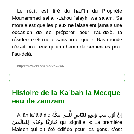
Le récit est tiré du ḥadīth du Prophète
Mouḥammad ṣalla l-Lâhou ʿalayhi wa salam. Sa
morale est que les pieux ne laissaient jamais une
occasion de se préparer pour l’au-delà, la
résidence éternelle sans fin et que le Bas-monde
n’était pour eux qu’un champ de semences pour
l’au-delà.
https://www.islam.ms/?p=746
Histoire de la Kaʿbah la Mecque
eau de zamzam
Allāh taʿâlâ dit: إنَّ أوَّلَ بَيتٍ وُضِعَ للنَّاسِ لَلَّذي ببكَّةَ
مُبَارَكًا وهُدًى لِلعَالَمينَ qui signifie: « La première
Maison qui ait été édifiée pour les gens, c’est