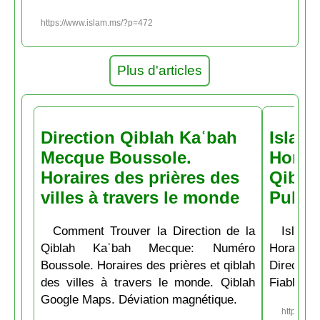
https://www.islam.ms/?p=472
Plus d'articles
Direction Qiblah Kaʿbah
Islam
Mecque Boussole.
Horair
Horaires des prières des
Qiblah
villes à travers le monde
Pubs
Comment Trouver la Direction de la
Islam.
Qiblah Kaʿbah Mecque: Numéro
Horaire
Boussole. Horaires des prières et qiblah
Directio
des villes à travers le monde. Qiblah
Fiable et
Google Maps. Déviation magnétique.
https://w