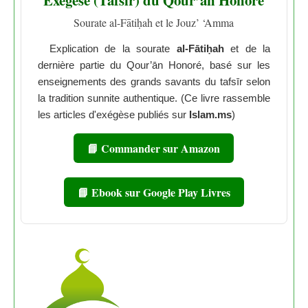
Exégèse (Tafsīr) du Qour’ān Honoré
Sourate al-Fātiḥah et le Jouz’ ‘Amma
Explication de la sourate
al-Fātiḥah
et de la
dernière partie du Qour’ān Honoré, basé sur les
enseignements des grands savants du tafsīr selon
la tradition sunnite authentique. (Ce livre rassemble
les articles d'exégèse publiés sur
Islam.ms
)
📘 Commander sur Amazon
📘 Ebook sur Google Play Livres