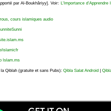
pporté par Al-Boukhâriyy]. Voir:
L’Importance d’Apprendre l
rous, cours islamiques audio
unniteSunni
ite.islam.ms
e/islamicfr
p Islam.ms
t la Qiblah (gratuite et sans Pubs):
Qibla Salat Android
|
Qibl