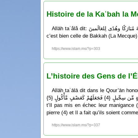
Histoire de la Kaʿbah la
Allāh taʿâlâ dit: إنَّ أوَّلَ بَيتٍ وُضِعَ للنَّاسِ لَلَّذي ببكَّةَ مُبَارَكًا وهُدًى لِلعَالَمينَ qui signifie: « La première Maison qui ait été édifiée pour les gens,
c’est bien celle de Bakkah (La Mecque) 
https://www.islam.ms/?p=303
L’histoire des Gens de l’
Allāh taʿālā dit dans le Qour’ān honoré: { عَلَ رَبُّكَ بِأَصْحَابِ الْفِيلِ {1} أَلَمْ يَجْعَلْ كَيْدَهُمْ فِي تَضْلِيلٍ {2} وَأَرْسَلَ عَلَيْهِمْ طَيْرًا أَبَابِيلَ {3
تَرْمِيهِم بِحِجَارَةٍ مِّن سِجِّيلٍ {4} فَجَعَلَهُمْ كَعَصْفٍ مَّأْكُولٍ {5} } qui signifie: « Ne sais tu pas ce qu’a fait ton Seigneur des gens de l’éléphant (1) n’a
t’Il pas mis en échec leur manigance (2
pierre (4) et Il a fait qu’ils soient comm
https://www.islam.ms/?p=337