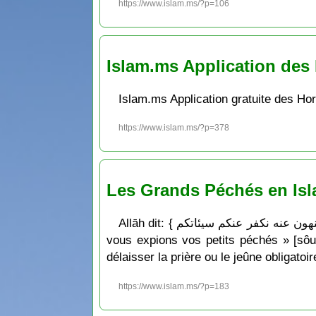
https://www.islam.ms/?p=106
Islam.ms Application des 
Islam.ms Application gratuite des Ho
https://www.islam.ms/?p=378
Les Grands Péchés en Is
Allāh dit: { إن تجتنبوا كبآئر ما تنهون عنه نكفر عنكم سيئاتكم } qui signifie: « Si vous évitez les grands péchés qui vous ont été interdits, nous
vous expions vos petits péchés » [sôura
délaisser la prière ou le jeûne obligatoir
https://www.islam.ms/?p=183