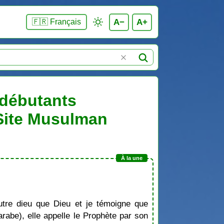
A−
A+
🇫🇷 Français
 débutants
 Site Musulman
tre dieu que Dieu et je témoigne que
be), elle appelle le Prophète par son