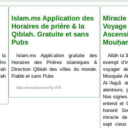
Islam.ms Application des
Miracle 
Horaires de prière & la
Voyage 
Qiblah. Gratuite et sans
Ascens
Pubs
Mouḥa
 la
Islam.ms Application gratuite des
Allāh taʿâ
ro
Horaires des Prières islamiques &
exempt d’im
lah
Direction Qiblah des villes du monde.
voyager d
lah
Fiable et sans Pubs
Mosquée Al
Al-’Aqṣâ 
https://www.islam.ms/?p=378
alentours, 
Nos signes.
entend et 
honoré So
miracle de
sept cieux