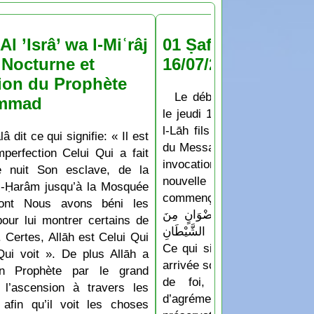
Al ’Isrâ’ wa l-Miʿrâj
01 Ṣafar 1448 : jeu
Nocturne et
16/07/2026
ion du Prophète
Le début du mois de Ṣaf
mmad
le jeudi 16 Juillet 2026 D’a
l-Lāh fils de Hichām: Les
lâ dit ce qui signifie: « Il est
du Messager de Allāh appren
perfection Celui Qui a fait
invocation qu’ils disaient
e nuit Son esclave, de la
nouvelle année ou un no
-Ḥarâm jusqu’à la Mosquée
commençait: « اللَّهُمَّ أَدْخِلْهُ عَلَيْنَا بِالْأَمْنِ
dont Nous avons béni les
لسَّلَامَةِ وَالْإِسْلَامِ، وَرِضْوَانٍ مِنَ
pour lui montrer certains de
 وَجِوَارٍ (أيْ حِفْظٍ) مِنَ الشَّيْطَانِ
 Certes, Allāh est Celui Qui
Ce qui signifie: « Ô Allāh f
Qui voit ». De plus Allāh a
arrivée soit accompagnée de 
n Prophète par le grand
de foi, de protection e
 l’ascension à travers les
d’agrément de Ar-Raḥm
 afin qu’il voit les choses