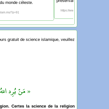
préservation contre le chayṭ
du monde céleste.
https://www.islam.ms/?p=1213
islam.ms/?p=91
rs gratuit de science islamique, veuillez
مَنْ يُرِد اللهُ ب »
igion. Certes la science de la religion