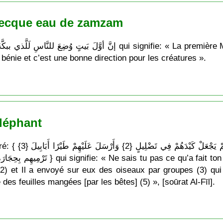
 Mecque eau de zamzam
bénie et c’est une bonne direction pour les créatures ».
Éléphant
أَلَمْ تَرَ كَيْفَ فَ}
) et Il a envoyé sur eux des oiseaux par groupes (3) qui l
e des feuilles mangées [par les bêtes] (5) », [soūrat Al-Fīl].