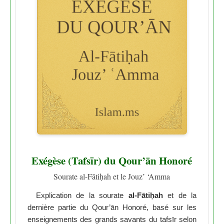
Exégèse (Tafsīr) du Qour’ān Honoré
Sourate al-Fātiḥah et le Jouz’ ‘Amma
Explication de la sourate
al-Fātiḥah
et de la
dernière partie du Qour’ān Honoré, basé sur les
enseignements des grands savants du tafsīr selon