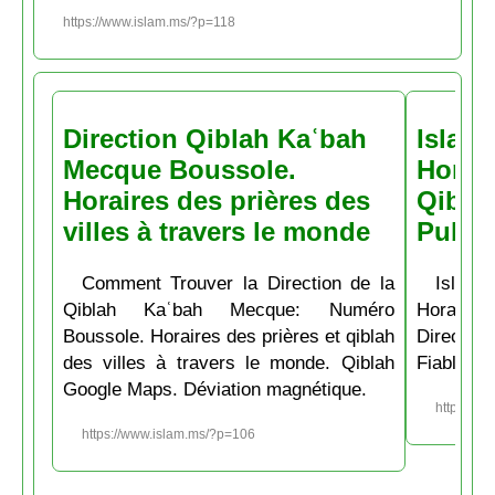
https://www.islam.ms/?p=118
Direction Qiblah Kaʿbah
Islam
Mecque Boussole.
Horair
Horaires des prières des
Qiblah
villes à travers le monde
Pubs
Comment Trouver la Direction de la
Islam.
Qiblah Kaʿbah Mecque: Numéro
Horaire
Boussole. Horaires des prières et qiblah
Directio
des villes à travers le monde. Qiblah
Fiable et
Google Maps. Déviation magnétique.
https://w
https://www.islam.ms/?p=106