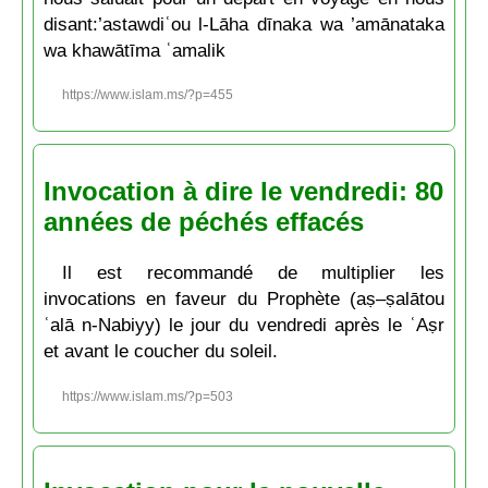
disant:’astawdiʿou l-Lāha dīnaka wa ’amānataka
wa khawātīma ʿamalik
https://www.islam.ms/?p=455
Invocation à dire le vendredi: 80
années de péchés effacés
Il est recommandé de multiplier les
invocations en faveur du Prophète (aṣ–ṣalātou
ʿalā n-Nabiyy) le jour du vendredi après le ʿAṣr
et avant le coucher du soleil.
https://www.islam.ms/?p=503