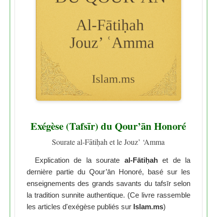
Exégèse (Tafsīr) du Qour’ān Honoré
Sourate al-Fātiḥah et le Jouz’ ‘Amma
Explication de la sourate
al-Fātiḥah
et de la
dernière partie du Qour’ān Honoré, basé sur les
enseignements des grands savants du tafsīr selon
la tradition sunnite authentique. (Ce livre rassemble
les articles d'exégèse publiés sur
Islam.ms
)