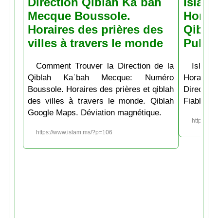
Direction Qiblah Kaʿbah
Islam
Mecque Boussole.
Horair
Horaires des prières des
Qiblah
villes à travers le monde
Pubs
Comment Trouver la Direction de la
Islam.
Qiblah Kaʿbah Mecque: Numéro
Horaire
Boussole. Horaires des prières et qiblah
Directio
des villes à travers le monde. Qiblah
Fiable et
Google Maps. Déviation magnétique.
https://w
https://www.islam.ms/?p=106