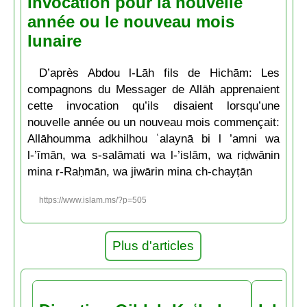
Invocation pour la nouvelle
année ou le nouveau mois
lunaire
D’après Abdou l-Lāh fils de Hichām: Les
compagnons du Messager de Allāh apprenaient
cette invocation qu’ils disaient lorsqu’une
nouvelle année ou un nouveau mois commençait:
Allāhoumma adkhilhou ʿalaynā bi l ’amni wa
l-’īmān, wa s-salāmati wa l-’islām, wa riḍwānin
mina r-Raḥmān, wa jiwārin mina ch-chayṭān
https://www.islam.ms/?p=505
Plus d'articles