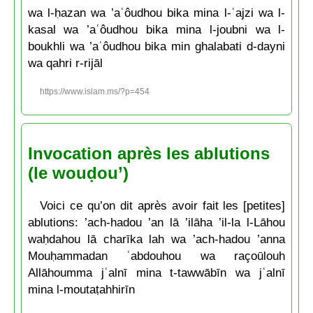
wa l-ḥazan wa ’aʿôudhou bika mina l-ʿajzi wa l-
kasal wa ’aʿôudhou bika mina l-joubni wa l-
boukhli wa ’aʿôudhou bika min ghalabati d-dayni
wa qahri r-rijāl
https://www.islam.ms/?p=454
Invocation après les ablutions
(le wouḍou’)
Voici ce qu’on dit après avoir fait les [petites]
ablutions: ’ach-hadou ’an lā ’ilāha ’il-la l-Lāhou
waḥdahou lā charīka lah wa ’ach-hadou ’anna
Mouḥammadan ʿabdouhou wa raçoūlouh
Allāhoumma jʿalnī mina t-tawwābīn wa jʿalnī
mina l-moutaṭahhirīn