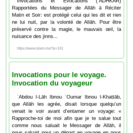
Invocations et Évocations (‘ADHKAR)
Rapportées du Messager de Allāh à Réciter
Matin et Soir: est protégé celui qui les dit et rien
ne lui nuit, par la volonté de Allāh. Pour être
préservé contre la magie, le mauvais œil, la
nuisance des jinns...
https://www.islam.ms/?p=181
Invocations pour le voyage.
Invocation du voyageur
ʿAbdou l-Lāh Ibnou ʿOumar Ibnou l-Khaṭṭāb,
que Allāh les agrée, disait lorsque quelqu’un
venait le voir avant d’entamer un voyage: «
Rapproche-toi de moi afin que je te salue tout
comme nous saluait le Messager de Allāh, il
nous saluait pour un départ en voyage en nous