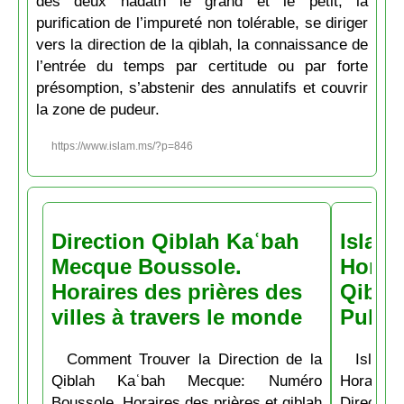
des deux hadath le grand et le petit, la
purification de l’impureté non tolérable, se diriger
vers la direction de la qiblah, la connaissance de
l’entrée du temps par certitude ou par forte
présomption, s’abstenir des annulatifs et couvrir
la zone de pudeur.
https://www.islam.ms/?p=846
Direction Qiblah Kaʿbah
Islam
Mecque Boussole.
Horair
Horaires des prières des
Qiblah
villes à travers le monde
Pubs
Comment Trouver la Direction de la
Islam.
Qiblah Kaʿbah Mecque: Numéro
Horaire
Boussole. Horaires des prières et qiblah
Directio