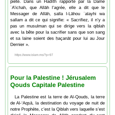
piété. Dans un Hadîth rapporté par la Dame
ʿA’ichah, que Allāh l’agrée, elle a dit que le
Messager de Allāh, ṣalla l-Lāhou ʿalayhi wa
sallam a dit ce qui signifie: « Sacrifiez, il n’y a
pas un musulman qui se dirige vers la qiblah
avec la bête pour la sacrifier sans que son sang
et sa laine soient des ḥaçanāt pour lui au Jour
Dernier ».
https://www.islam.ms/?p=97
Pour la Palestine ! Jérusalem
Qouds Capitale Palestine
La Palestine est la terre de Al-Qouds, la terre
de Al-‘Aqṣā, la destination du voyage de nuit de
notre Prophète, c’est la Qiblah vers laquelle s’est