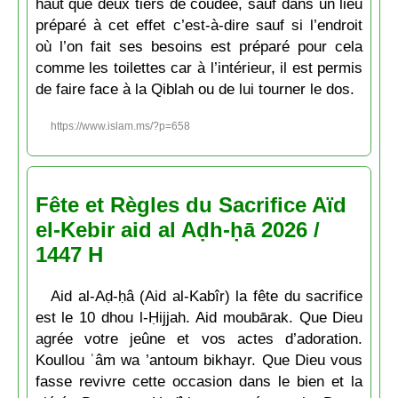
haut que deux tiers de coudée, sauf dans un lieu
préparé à cet effet c’est-à-dire sauf si l’endroit
où l’on fait ses besoins est préparé pour cela
comme les toilettes car à l’intérieur, il est permis
de faire face à la Qiblah ou de lui tourner le dos.
https://www.islam.ms/?p=658
Fête et Règles du Sacrifice Aïd
el-Kebir aid al Aḍh-ḥā 2026 /
1447 H
Aid al-Aḍ-ḥâ (Aid al-Kabîr) la fête du sacrifice
est le 10 dhou l-Ḥijjah. Aid moubārak. Que Dieu
agrée votre jeûne et vos actes d’adoration.
Koullou ʿâm wa ’antoum bikhayr. Que Dieu vous
fasse revivre cette occasion dans le bien et la