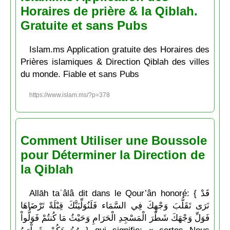
Horaires de prière & la Qiblah.
Gratuite et sans Pubs
Islam.ms Application gratuite des Horaires des
Prières islamiques & Direction Qiblah des villes
du monde. Fiable et sans Pubs
https://www.islam.ms/?p=378
Comment Utiliser une Boussole
pour Déterminer la Direction de
la Qiblah
Allāh taʿâlâ dit dans le Qour’ân honoré: { قَدْ
نَرَى تَقَلُّبَ وَجْهِكَ فِي السَّمَاء فَلَنُوَلِّيَنَّكَ قِبْلَةً تَرْضَاهَا
فَوَلِّ وَجْهَكَ شَطْرَ الْمَسْجِدِ الْحَرَامِ وَحَيْثُ مَا كُنتُمْ فَوَلُّواْ