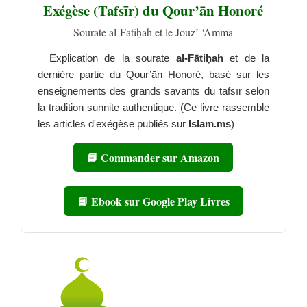
Exégèse (Tafsīr) du Qour’ān Honoré
Sourate al-Fātiḥah et le Jouz’ ‘Amma
Explication de la sourate
al-Fātiḥah
et de la
dernière partie du Qour’ān Honoré, basé sur les
enseignements des grands savants du tafsīr selon
la tradition sunnite authentique. (Ce livre rassemble
les articles d'exégèse publiés sur
Islam.ms
)
📘 Commander sur Amazon
📘 Ebook sur Google Play Livres