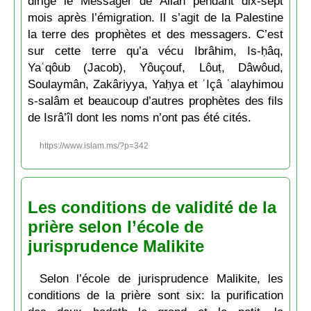
dirigé le Messager de Allāh pendant dix-sept
mois après l’émigration. Il s’agit de la Palestine
la terre des prophètes et des messagers. C’est
sur cette terre qu’a vécu Ibrâhim, Is-ḥâq,
Yaʿqôub (Jacob), Yôuçouf, Lôuṭ, Dâwôud,
Soulaymân, Zakâriyya, Yaḥya et ʿIçâ ʿalayhimou
s-salâm et beaucoup d’autres prophètes des fils
de Isrâ’îl dont les noms n’ont pas été cités.
https://www.islam.ms/?p=342
Les conditions de validité de la
prière selon l’école de
jurisprudence Malikite
Selon l’école de jurisprudence Malikite, les
conditions de la prière sont six: la purification