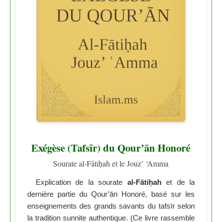
Exégèse (Tafsīr) du Qour’ān Honoré
Sourate al-Fātiḥah et le Jouz’ ‘Amma
Explication de la sourate
al-Fātiḥah
et de la
dernière partie du Qour’ān Honoré, basé sur les
enseignements des grands savants du tafsīr selon
la tradition sunnite authentique. (Ce livre rassemble