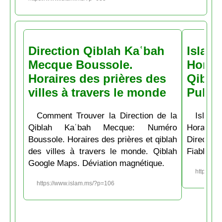
Direction Qiblah Kaʿbah
Islam
Mecque Boussole.
Horair
Horaires des prières des
Qiblah
villes à travers le monde
Pubs
Comment Trouver la Direction de la
Islam.
Qiblah Kaʿbah Mecque: Numéro
Horaire
Boussole. Horaires des prières et qiblah
Directio
des villes à travers le monde. Qiblah
Fiable et
Google Maps. Déviation magnétique.
https://w
https://www.islam.ms/?p=106