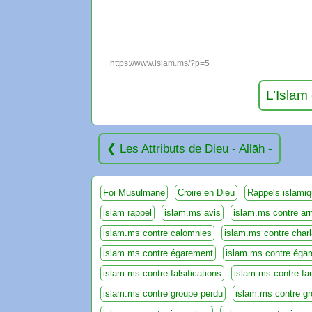
https://www.islam.ms/?p=5
L’Islam
Les Attributs de Dieu - Allāh -
Foi Musulmane
Croire en Dieu
Rappels islami
islam rappel
islam.ms avis
islam.ms contre ar
islam.ms contre calomnies
islam.ms contre charl
islam.ms contre égarement
islam.ms contre éga
islam.ms contre falsifications
islam.ms contre fa
islam.ms contre groupe perdu
islam.ms contre g