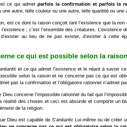
 est ce qui admet
parfois la confirmation et parfois la n
une autre, telle couleur ou une autre, telle quantité ou une 
son, est ce dont la raison conçoit tant l’existence que la no
 l’existence : c’est l’ensemble des créatures. L’existence d
 d’exister au lieu de ne pas exister, d’exister à cette é
rne ce qui est possible selon la raison
néantit et ce qui admet l’existence et le néant à savoir ce 
ssible selon la raison et ne concerne pas ce qui est oblig
admet pas la confirmation et l’obligatoire rationnel n’admet pa
e Dieu concerne l’impossible rationnel du fait que l’impossib
 la réalité des choses et ceci est absurde et comporte un b
menti de la religion.
 que Dieu est capable de S’anéantir Lui-même ou de créer un 
ieu ne concerne pas ce qui est obligatoire selon la rai