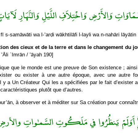
َمَاوَاتِ وَالأَرْضِ وَاخْتِلاَفِ اللَّيْلِ وَالنَّهَارِ لَآيَا
fī s-samāwāti wa l-’arḍi wākhtilāfi l-layli wa n-nahāri lāyātin li
tion des cieux et de la terre et dans le changement du jou
 ’Āli ʿImrān / ’āyah 190]
que que le monde est une preuve de Son existence ; ainsi se
xister ou exister à une autre époque, avec une autre for
l y a Un Créateur Qui les a spécifiées par le fait d’exister a
caractéristiques plutôt que d’autres.
ur’ān, à observer et à méditer sur Sa création pour connaîtr
أَوَلَمْ يَنظُرُوا في مَلَكُوتِ السَّمـٰواتِ والأرض