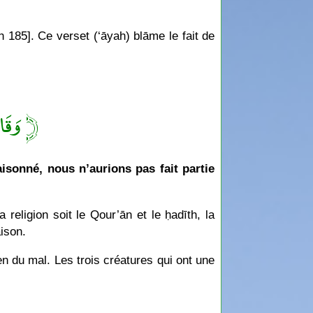
ah 185]. Ce verset (‘āyah) blāme le fait de
وَقَالُ ﴾
aisonné, nous n’aurions pas fait partie
religion soit le Qour’ān et le ḥadīth, la
aison.
ien du mal. Les trois créatures qui ont une