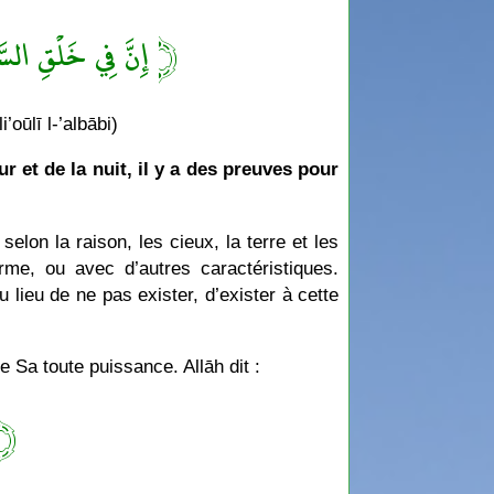
إِنَّ فِي خَلْقِ السّ ﴾
’oūlī l-’albābi)
r et de la nuit, il y a des preuves pour
lon la raison, les cieux, la terre et les
me, ou avec d’autres caractéristiques.
u lieu de ne pas exister, d’exister à cette
e Sa toute puissance. Allāh dit :
 ﴾