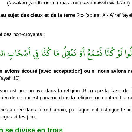
(’awalam yanḍhouroū fī malakoūti s-samāwāti wa l-’arḍ)
au sujet des cieux et de la terre ? »
[soūrat Al-’Aʿrāf ‘āy
et des non-croyants :
وا لَوْ كُنَّا نَسْمَعُ أَوْ نَعْقِلُ مَا كُنَّا فِي أَصْحَابِ ال
us avions écouté [avec acceptation] ou si nous avions r
 ’āyah 10]
on est une preuve dans la religion. Bien que la base de la 
 rien de ce qui est parvenu dans la religion, ne contredit la r
ieu a créé dans l’être humain, par laquelle il distingue le b
nges et les jinn.
 se divise en trois