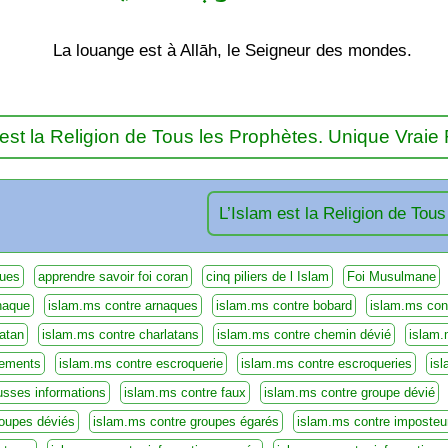
La louange est à Allāh, le Seigneur des mondes.
 est la Religion de Tous les Prophètes. Unique Vraie 
L’Islam est la Religion de Tou
ques
apprendre savoir foi coran
cinq piliers de l Islam
Foi Musulmane
naque
islam.ms contre arnaques
islam.ms contre bobard
islam.ms con
atan
islam.ms contre charlatans
islam.ms contre chemin dévié
islam.
rements
islam.ms contre escroquerie
islam.ms contre escroqueries
isl
usses informations
islam.ms contre faux
islam.ms contre groupe dévié
roupes déviés
islam.ms contre groupes égarés
islam.ms contre imposteu