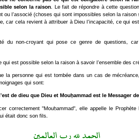
sible selon la raison
. Le fait de répondre à cette questio
nt ou l’associé (choses qui sont impossibles selon la raison s
e, car cela revient à attribuer à Dieu l’incapacité, ce qui es
dité du non-croyant qui pose ce genre de questions, car
 qui est possible selon la raison à savoir l’ensemble des cr
r que la personne qui est tombée dans un cas de mécréance, 
moignages qui sont:
 n’est de dieu que Dieu et Mouḥammad est le Messager d
oncer correctement "Mouḥammad", elle appelle le Proph
i était donc son fils.
الحمد لله رب العالمين