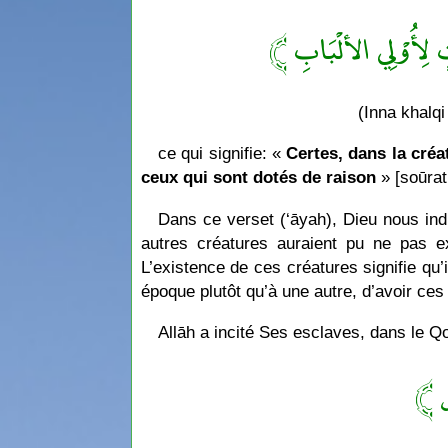
﴿ تٍ لِأُوْلِي الألْبَابِ
(Inna khalqi 
ce qui signifie: «
Certes, dans la créa
ceux qui sont dotés de raison
» [soūrat
Dans ce verset (‘āyah), Dieu nous indi
autres créatures auraient pu ne pas e
L’existence de ces créatures signifie qu’i
époque plutôt qu’à une autre, d’avoir ces 
Allāh a incité Ses esclaves, dans le Qo
﴿ ِ