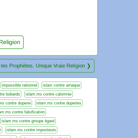
Religion
s les Prophètes. Unique Vraie Religion
impossible rationnel
islam contre arnaque
tre bobards
islam.ms contre calomnie
ms contre duperie
islam.ms contre duperies
am.ms contre falsification
islam.ms contre groupe égaré
r
islam.ms contre imposteurs