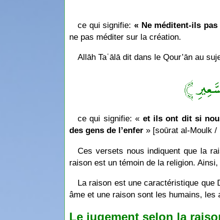
ce qui signifie:
« Ne méditent-ils pas 
ne pas méditer sur la création.
Allāh Taʿālā dit dans le Qour’ān au suj
﴿ سَّعِيرِ
ce qui signifie: «
et ils ont dit si no
des gens de l’enfer
» [soūrat al-Moulk /
Ces versets nous indiquent que la rais
raison est un témoin de la religion. Ainsi,
La raison est une caractéristique que D
âme et une raison sont les humains, les a
Le jugement selon la raison