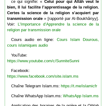
ce qui signifie: «
Celui pour qui Allâh veut le
bien, Il lui facilite l’apprentissage de la religion.
Certes la science de la religion s’acquiert par
transmission orale
» [rapporté par Al-Boukhâriyy].
Voir:
L’Importance d’Apprendre la science de la
religion par transmission orale
Cours audio en ligne:
Cours Islam Dourous,
cours islamiques audio
YouTube:
https://www.youtube.com/c/SunniteSunni
Facebook:
https://www.facebook.com/site.islam.ms
Chaîne Telegram Islam.ms:
https://t.me/islamicfr
Chaîne WhatsApp Islam.ms:
WhatsApp Islam.ms
Application des horaires de la prière et la Qiblah