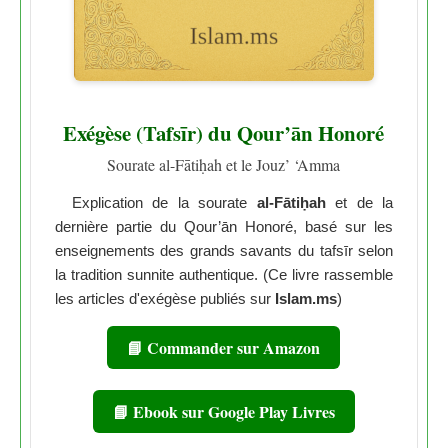
Exégèse (Tafsīr) du Qour’ān Honoré
Sourate al-Fātiḥah et le Jouz’ ‘Amma
Explication de la sourate
al-Fātiḥah
et de la
dernière partie du Qour’ān Honoré, basé sur les
enseignements des grands savants du tafsīr selon
la tradition sunnite authentique. (Ce livre rassemble
les articles d'exégèse publiés sur
Islam.ms
)
📘 Commander sur Amazon
📘 Ebook sur Google Play Livres