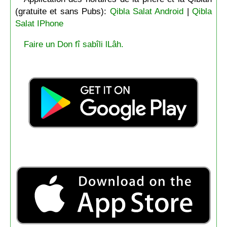
(gratuite et sans Pubs):
Qibla Salat Android
|
Qibla
Salat IPhone
Faire un Don fî sabîli lLâh.