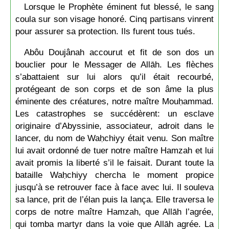
Lorsque le Prophète éminent fut blessé, le sang
coula sur son visage honoré. Cinq partisans vinrent
pour assurer sa protection. Ils furent tous tués.
Abôu Doujânah accourut et fit de son dos un
bouclier pour le Messager de Allāh. Les flèches
s’abattaient sur lui alors qu’il était recourbé,
protégeant de son corps et de son âme la plus
éminente des créatures, notre maître Mouḥammad.
Les catastrophes se succédèrent: un esclave
originaire d’Abyssinie, associateur, adroit dans le
lancer, du nom de Waḥchiyy était venu. Son maître
lui avait ordonné de tuer notre maître Hamzah et lui
avait promis la liberté s’il le faisait. Durant toute la
bataille Waḥchiyy chercha le moment propice
jusqu’à se retrouver face à face avec lui. Il souleva
sa lance, prit de l’élan puis la lança. Elle traversa le
corps de notre maître Hamzah, que Allāh l’agrée,
qui tomba martyr dans la voie que Allāh agrée. La