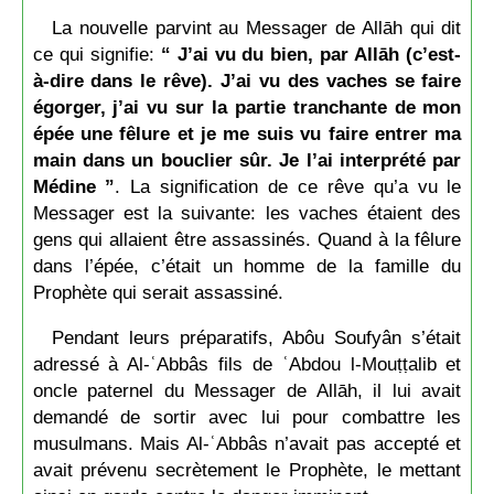
La nouvelle parvint au Messager de Allāh qui dit
ce qui signifie:
“ J’ai vu du bien, par Allāh (c’est-
à-dire dans le rêve). J’ai vu des vaches se faire
égorger, j’ai vu sur la partie tranchante de mon
épée une fêlure et je me suis vu faire entrer ma
main dans un bouclier sûr. Je l’ai interprété par
Médine ”
. La signification de ce rêve qu’a vu le
Messager est la suivante: les vaches étaient des
gens qui allaient être assassinés. Quand à la fêlure
dans l’épée, c’était un homme de la famille du
Prophète qui serait assassiné.
Pendant leurs préparatifs, Abôu Soufyân s’était
adressé à Al-ʿAbbâs fils de ʿAbdou l-Mouṭṭalib et
oncle paternel du Messager de Allāh, il lui avait
demandé de sortir avec lui pour combattre les
musulmans. Mais Al-ʿAbbâs n’avait pas accepté et
avait prévenu secrètement le Prophète, le mettant