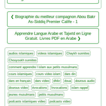
Biographie du meilleur compagnon Abou Bakr
As-Siddiq Premier Calife - 1
Apprendre Langue Arabe et Tajwīd en Ligne
Gratuit. Livres PDF en Arabe
audios islamiques
videos islamiques
Chaykh sunnites
Chouyoukh sunnites
comment apprendre l islam aux petits musulmans
cours islamiques
cours video islam
dars din
dars en français
dars video
dhikr
doua
dourous audio
dourous video
évocations
Invocations
islam rappel
jeunes musulmans
petits musulmans
podcasts islamiques video
podcasts video