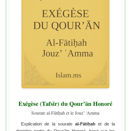
Exégèse (Tafsīr) du Qour’ān Honoré
Sourate al-Fātiḥah et le Jouz’ ‘Amma
Explication de la sourate
al-Fātiḥah
et de la
dernière partie du Qour’ān Honoré, basé sur les