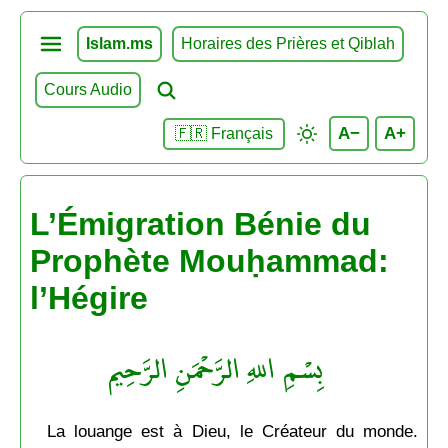
Islam.ms
Horaires des Prières et Qiblah
Cours Audio
A−
A+
🇫🇷 Français
L’Émigration Bénie du
Prophète Mouḥammad:
l’Hégire
بِسْمِ اللهِ الرَّحْمَنِ الرَّحِيم
La louange est à Dieu, le Créateur du monde.