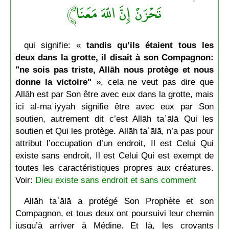
تَحْزَنْ إِنَّ اللّهَ مَعَنَا﴾
qui signifie: «
tandis qu’ils étaient tous les
deux dans la grotte, il disait à son Compagnon:
"ne sois pas triste, Allāh nous protège et nous
donne la victoire"
», cela ne veut pas dire que
Allāh est par Son être avec eux dans la grotte, mais
ici al-maʿiyyah signifie être avec eux par Son
soutien, autrement dit c’est Allāh taʿālā Qui les
soutien et Qui les protège. Allāh taʿālā, n’a pas pour
attribut l’occupation d’un endroit, Il est Celui Qui
existe sans endroit, Il est Celui Qui est exempt de
toutes les caractéristiques propres aux créatures.
Voir:
Dieu existe sans endroit et sans comment
Allāh taʿālā a protégé Son Prophète et son
Compagnon, et tous deux ont poursuivi leur chemin
jusqu’à arriver à Médine. Et là, les croyants