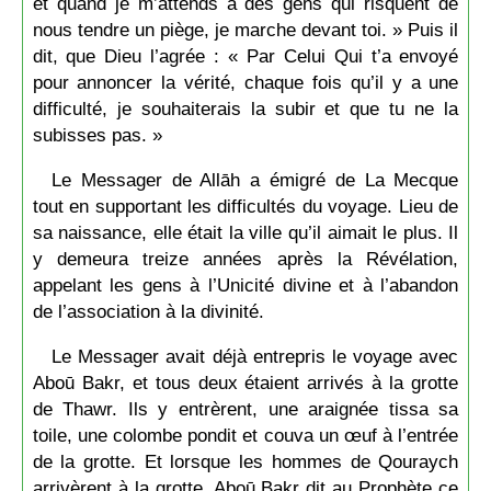
et quand je m’attends à des gens qui risquent de
nous tendre un piège, je marche devant toi. » Puis il
dit, que Dieu l’agrée : « Par Celui Qui t’a envoyé
pour annoncer la vérité, chaque fois qu’il y a une
difficulté, je souhaiterais la subir et que tu ne la
subisses pas. »
Le Messager de Allāh a émigré de La Mecque
tout en supportant les difficultés du voyage. Lieu de
sa naissance, elle était la ville qu’il aimait le plus. Il
y demeura treize années après la Révélation,
appelant les gens à l’Unicité divine et à l’abandon
de l’association à la divinité.
Le Messager avait déjà entrepris le voyage avec
Aboū Bakr, et tous deux étaient arrivés à la grotte
de Thawr. Ils y entrèrent, une araignée tissa sa
toile, une colombe pondit et couva un œuf à l’entrée
de la grotte. Et lorsque les hommes de Qouraych
arrivèrent à la grotte, Aboū Bakr dit au Prophète ce