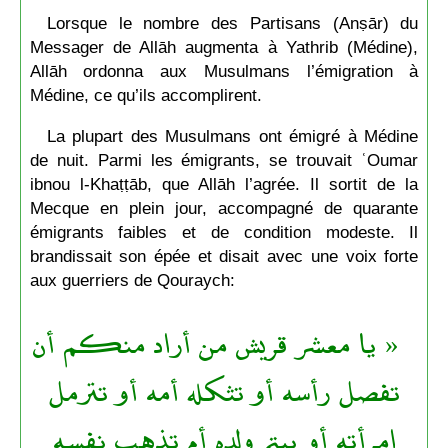
Lorsque le nombre des Partisans (Anṣār) du
Messager de Allāh augmenta à Yathrib (Médine),
Allāh ordonna aux Musulmans l’émigration à
Médine, ce qu’ils accomplirent.
La plupart des Musulmans ont émigré à Médine
de nuit. Parmi les émigrants, se trouvait ʿOumar
ibnou l-Khaṭṭāb, que Allāh l’agrée. Il sortit de la
Mecque en plein jour, accompagné de quarante
émigrants faibles et de condition modeste. Il
brandissait son épée et disait avec une voix forte
aux guerriers de Qouraych:
« يا معشر قريش من أراد منكم أن
تفصل رأسه أو تثكله أمه أو تترمل
امرأته أو ييتم ولده أم تذهب نفسه