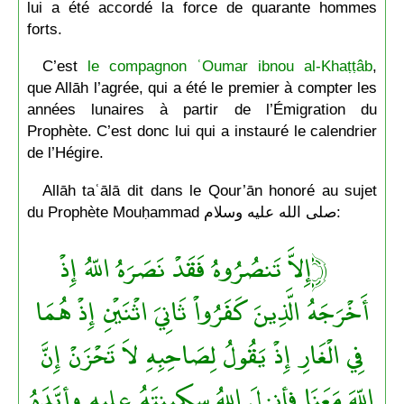
lui a été accordé la force de quarante hommes
forts.
C’est
le compagnon ʿOumar ibnou al-Khaṭṭâb
,
que Allāh l’agrée, qui a été le premier à compter les
années lunaires à partir de l’Émigration du
Prophète. C’est donc lui qui a instauré le calendrier
de l’Hégire.
Allāh taʿālā dit dans le Qour’ān honoré au sujet
du Prophète Mouḥammad صلى الله عليه وسلام:
﴿إِلاَّ تَنصُرُوهُ فَقَدْ نَصَرَهُ اللّهُ إِذْ
أَخْرَجَهُ الَّذِينَ كَفَرُواْ ثَانِيَ اثْنَيْنِ إِذْ هُمَا
فِي الْغَارِ إِذْ يَقُولُ لِصَاحِبِهِ لاَ تَحْزَنْ إِنَّ
اللّهَ مَعَنَا فأنزلَ اللهُ سكينتَهُ عليهِ وأيَّدَهُ