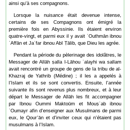
ainsi qu’à ses compagnons.
Lorsque la nuisance était devenue intense,
certains de ses Compagnons ont émigré la
première fois en Abyssinie. Ils étaient environ
quatre-vingt, et parmi eux il y avait ʿOuthmān ibnou
ʿAffān et Jaʿfar ibnou Abī Ṭālib, que Dieu les agrée.
Pendant la période du pèlerinage des idolâtres, le
Messager de Allāh ṣalla l-Lāhou ʿalayhi wa sallam
avait rencontré un groupe de gens de la tribu de al-
Khazraj de Yathrib (Médine) ; il les a appelés à
l’Islam et ils se sont convertis. Ensuite, l’année
suivante ils sont revenus plus nombreux, et à leur
départ le Messager de Allāh les fit accompagner
par Ibnou Oummi Maktoūm et Mouṣʿab ibnou
ʿOumayr afin d’enseigner aux Musulmans de parmi
eux, le Qour’ān et d’inviter ceux qui n’étaient pas
musulmans à l’Islam.