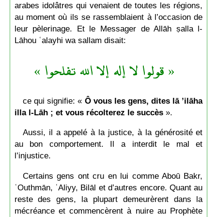
arabes idolâtres qui venaient de toutes les régions,
au moment où ils se rassemblaient à l’occasion de
leur pèlerinage. Et le Messager de Allāh ṣalla l-
Lāhou ʿalayhi wa sallam disait:
« قولوا لا إله إلا الله تفلحوا »
ce qui signifie: «
Ô vous les gens, dites lā ’ilāha
illa l-Lāh ; et vous récolterez le succès
».
Aussi, il a appelé à la justice, à la générosité et
au bon comportement. Il a interdit le mal et
l’injustice.
Certains gens ont cru en lui comme Aboū Bakr,
ʿOuthmān, ʿAliyy, Bilāl et d’autres encore. Quant au
reste des gens, la plupart demeurèrent dans la
mécréance et commencèrent à nuire au Prophète