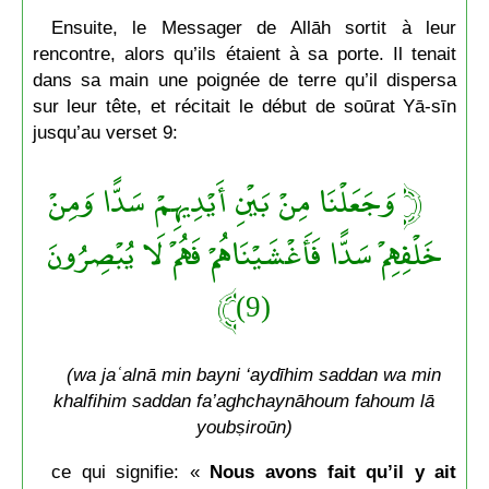
Ensuite, le Messager de Allāh sortit à leur
rencontre, alors qu’ils étaient à sa porte. Il tenait
dans sa main une poignée de terre qu’il dispersa
sur leur tête, et récitait le début de soūrat Yā-sīn
jusqu’au verset 9:
﴿ وَجَعَلْنَا مِنْ بَيْنِ أَيْدِيهِمْ سَدًّا وَمِنْ
خَلْفِهِمْ سَدًّا فَأَغْشَيْنَاهُمْ فَهُمْ لَا يُبْصِرُونَ
(9)﴾
(wa jaʿalnā min bayni ‘aydīhim saddan wa min
khalfihim saddan fa’aghchaynāhoum fahoum lā
youbṣiroūn)
ce qui signifie: «
Nous avons fait qu’il y ait