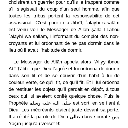
choisirent un guerrier pour qu’ils le frappent comme
s’il s’agissait du coup d’un seul homme, afin que
toutes les tribus portent la responsabilité de cet
assassinat. C’est pour cela Jibrīl, ʿalayhi s-salām
est venu voir le Messager de Allāh ṣalla l-Lāhou
ʿalayhi wa sallam, l’informant du complot des non-
croyants et lui ordonnant de ne pas dormir dans le
lieu où il avait l’habitude de dormir.
Le Messager de Allāh appela alors ʿAliyy ibnou
Abī Ṭālib , que Dieu l’agrée et lui ordonna de dormir
dans son lit et de se couvrir d’un habit à lui de
couleur verte, ce qu’il fit, ce qu’il fit. Et il lui ordonna
de restituer les objets qu’il gardait en dépôt, à tous
ceux qui lui avaient confié quelque chose. Puis le
Prophète صلَّى الله عليه وسلم est sorti en se fiant à
Dieu. Les mécréants étaient juste devant sa porte.
Il a récité la parole de Dieu تعالى dans sourate يسٓ
Yāçīn jusqu’au verset 9: