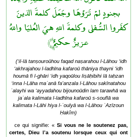
بجنودٍ لمْ تَرَوْهَا وجَعَلَ كلمةَ الذينَ
كفَروا السُّفلى وكلمةَ اللهِ هيَ العُليَا واللهُ
عزيزٌ حكيمٌ﴾
(‘il-lā tanṣouroūhou faqad naṣarahou l-Lāhou ‘idh
‘akhrajahou l-ladhīna kafaroū thāniya thayni ‘idh
houmā fi l-ghāri ‘idh yaqoūlou liṣāḥibihi lā taḥzan
‘inna l-Lāha maʿanā fa’anzala l-Lāhou sakīnatahou
ʿalayhi wa ‘ayyadahou bijounoūdin lam tarawhā wa
jaʿala kalimata l-ladhīna kafaroū s-souflā wa
kalimata l-Lāhi hiya l-ʿoulyā wa l-Lāhou ʿAzīzoun
Ḥakîm)
ce qui signifie: «
Si vous ne le soutenez pas,
certes, Dieu l’a soutenu lorsque ceux qui ont