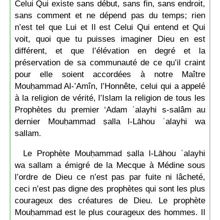
Celui Qui existe sans début, sans fin, sans endroit,
sans comment et ne dépend pas du temps; rien
n’est tel que Lui et Il est Celui Qui entend et Qui
voit, quoi que tu puisses imaginer Dieu en est
différent, et que l’élévation en degré et la
préservation de sa communauté de ce qu’il craint
pour elle soient accordées à notre Maître
Mouḥammad Al-’Amîn, l’Honnête, celui qui a appelé
à la religion de vérité, l’Islam la religion de tous les
Prophètes du premier ‘Adam ʿalayhi s-salâm au
dernier Mouḥammad ṣalla l-Lāhou ʿalayhi wa
sallam.
Le Prophète Mouḥammad ṣalla l-Lāhou ʿalayhi
wa sallam a émigré de la Mecque à Médine sous
l’ordre de Dieu ce n’est pas par fuite ni lâcheté,
ceci n’est pas digne des prophètes qui sont les plus
courageux des créatures de Dieu. Le prophète
Mouḥammad est le plus courageux des hommes. Il