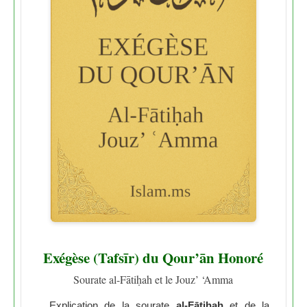
Exégèse (Tafsīr) du Qour’ān Honoré
Sourate al-Fātiḥah et le Jouz’ ‘Amma
Explication de la sourate
al-Fātiḥah
et de la