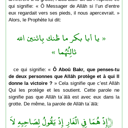
qui signifie: « Ô Messager de Allāh si l’un d’entre
eux regardait vers ses pieds, il nous apercevrait. »
Alors, le Prophète lui dit:
« يا أبا بكر ما ظنك بِاثنين الله
ثالِثُهُما »
ce qui signifie: «
Ô Aboū Bakr, que penses-tu
de deux personnes que Allāh protège et à qui Il
donne la victoire ?
» Cela signifie que c’est Allāh
Qui les protège et les soutient. Cette parole ne
signifie pas que Allāh taʿālā est avec eux dans la
grotte. De même, la parole de Allāh taʿālā:
﴿إِذْ هُمَا فِي الْغَارِ إِذْ يَقُولُ لِصَاحِبِهِ لاَ