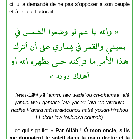
ci lui a demandé de ne pas s’opposer à son peuple
et à ce qu’il adorait:
« والله يا عم لو وضعوا الشمس في
يميني والقمر في يساري على أن أترك
هذا الأمر ما تركته حتى يظهره الله أو
أهلك دونه »
(wa l-Lāhi yā ʿamm, law waḍaʿou ch-chamsa ʿalā
yamīnī wa l-qamara ʿalā yaçārī ʿalā ‘an ‘atrouka
hadha l-‘amra mā taraktouhou ḥattā youḍḥ-hirahou
l-Lāhou ‘aw ’ouhlaka doūnah)
ce qui signifie: «
Par Allāh ! Ô mon oncle, s’ils
me donnaient le soleil dans la main droite et la