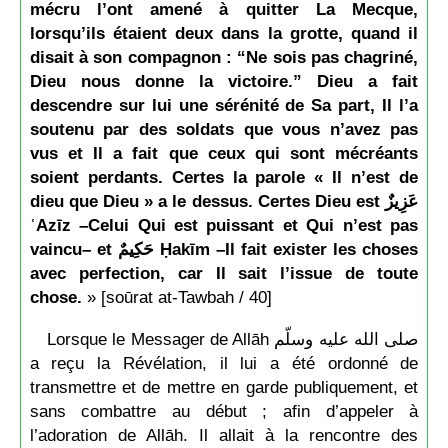
mécru l’ont amené à quitter La Mecque,
lorsqu’ils étaient deux dans la grotte, quand il
disait à son compagnon : “Ne sois pas chagriné,
Dieu nous donne la victoire.” Dieu a fait
descendre sur lui une sérénité de Sa part, Il l’a
soutenu par des soldats que vous n’avez pas
vus et Il a fait que ceux qui sont mécréants
soient perdants. Certes la parole « Il n’est de
dieu que Dieu » a le dessus. Certes Dieu est عَزِيزٌ
ʿAzīz –Celui Qui est puissant et Qui n’est pas
vaincu– et حَكِيمٌ Ḥakīm –Il fait exister les choses
avec perfection, car Il sait l’issue de toute
chose.
» [soūrat at-Tawbah / 40]
Lorsque le Messager de Allāh صلى الله عليه وسلّم
a reçu la Révélation, il lui a été ordonné de
transmettre et de mettre en garde publiquement, et
sans combattre au début ; afin d’appeler à
l’adoration de Allāh. Il allait à la rencontre des