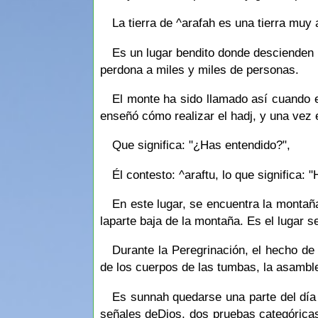
La tierra de ^arafah es una tierra muy
Es un lugar bendito donde descienden 
perdona a miles y miles de personas.
El monte ha sido llamado así cuando el 
enseñó cómo realizar el hadj, y una vez e
Que significa: "¿Has entendido?",
Él contesto: ^araftu, lo que significa: 
En este lugar, se encuentra la montaña llamada الرحمة , encima de la cual se quedó el ProfetaMuhammad y es
laparte baja de la montaña. Es el lugar 
Durante la Peregrinación, el hecho de 
de los cuerpos de las tumbas, la asamble
Es sunnah quedarse una parte del día 
señales deDios, dos pruebas categóricas,