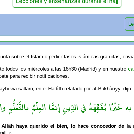
Lecciones y enseñanzas durante el hajj
Le
unta sobre el Islam o pedir clases islámicas gratuitas, envi
cto todos los miércoles a las 18h30 (Madrid) y en nuestro
ca
te para recibir notificaciones.
hi wa sallam, en el Hadîth relatado por al-Bukhâriyy, dijo:
ه خَيْرًا يُفَقِّهْهُ في الدِّينِ إِنمَّا العِلْمُ بالتَّعَلُّمِ والْ
Allâh haya querido el bien, lo hace conocedor de la re
ral.
».