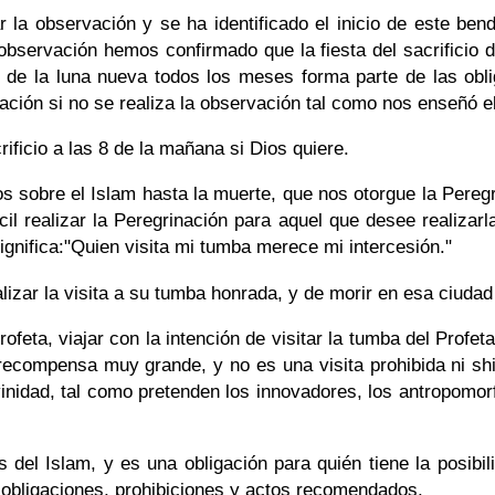
 la observación y se ha identificado el inicio de este ben
ervación hemos confirmado que la fiesta del sacrificio d
n de la luna nueva todos los meses forma parte de las obl
zación si no se realiza la observación tal como nos enseñó
crificio a las 8 de la mañana si Dios quiere.
sobre el Islam hasta la muerte, que nos otorgue la Peregr
il realizar la Peregrinación para aquel que desee realizarla
significa:"Quien visita mi tumba merece mi intercesión."
izar la visita a su tumba honrada, y de morir en esa ciudad
rofeta, viajar con la intención de visitar la tumba del Profe
ecompensa muy grande, y no es una visita prohibida ni shir
vinidad, tal como pretenden los innovadores, los antropomo
s del Islam, y es una obligación para quién tiene la posibil
 obligaciones, prohibiciones y actos recomendados.