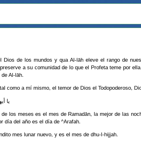
l Dios de los mundos y qua Al-lāh eleve el rango de nuest
eserve a su comunidad de lo que el Profeta teme por ella. 
de Al-lāh.
al como a mí mismo, el temor de Dios el Todopoderoso, Dio
يا أي
 de los meses es el mes de Ramadān, la mejor de las noche
r día del año es el día de ^Arafah.
ito mes lunar nuevo, y es el mes de dhu-l-hijjah.