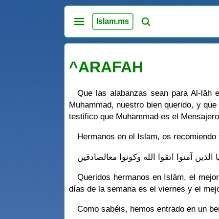
Islam.ms
^ARAFAH
Que las alabanzas sean para Al-lāh e
Muhammad, nuestro bien querido, y que pr
testifico que Muhammad es el Mensajero 
Hermanos en el Islam, os recomiendo t
ها الذين آمنوا اتقوا الله وكونوا معالصادقين
Queridos hermanos en Islām, el mejor
días de la semana es el viernes y el mejo
Como sabéis, hemos entrado en un bend