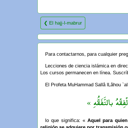
El hajj-l-mabrur
Para contactarnos, para cualquier preg
Lecciones de ciencia islámica en dire
Los cursos permanecen en línea. Suscríbe
El Profeta MuHammad Sallâ lLâhou `alay
« فِقْهُ بالتَّفَقُّهِ
lo que significa: «
Aquel para quien 
religión se adquiere por transmisión o