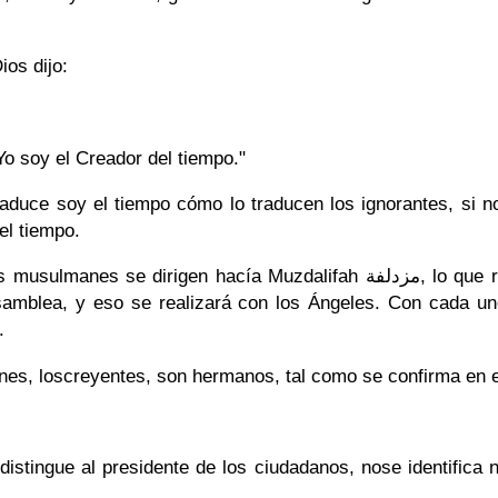
ios dijo:
 Yo soy el Creador del tiempo."
el tiempo.
hacía Muzdalifah مزدلفة, lo que recuerda que seremos conducidos desde
asamblea, y eso se realizará con los Ángeles. Con cada u
īd.
s, loscreyentes, son hermanos, tal como se confirma en e
istingue al presidente de los ciudadanos, nose identifica ni