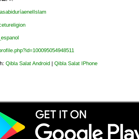
asabiduríaenelIslam
etureligion
_espanol
profile.php?id=100095054948511
ah:
Qibla Salat Android
|
Qibla Salat IPhone