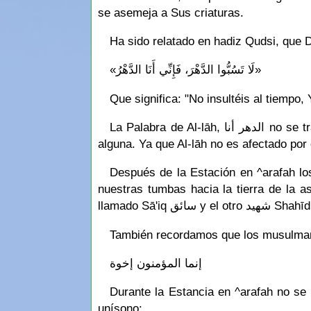
se asemeja a Sus criaturas.
Ha sido relatado en hadiz Qudsi, que D
«لَا تَسُبُّوا الدَّهْرَ، فَإِنِّي أَنَا الدَّهْرُ»
Que significa: "No insultéis al tiempo,
La Palabra de Al-lāh, الدهر أنا no se traduce soy el tiempo cómo lo traducen los ignorantes, si no qué es el Creador del tiempo, sin duda
alguna. Ya que Al-lāh no es afectado por 
Después de la Estación en ^arafah los musulmanes se dirigen 
nuestras tumbas hacia la tierra de la 
llamado Sā'iq سائق y el otro شهيد Shah
También recordamos que los musulmane
إنما المؤمنون إخوة
Durante la Estancia en ^arafah no se d
unísono: