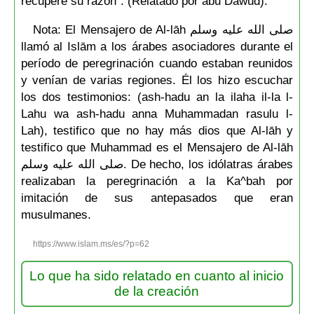
recupere su razón”. (Relatado por abu Dawud).
Nota: El Mensajero de Al-lāh صلى الله عليه وسلم
llamó al Islām a los árabes asociadores durante el
período de peregrinación cuando estaban reunidos
y venían de varias regiones. Él los hizo escuchar
los dos testimonios: (ash-hadu an la ilaha il-la l-
Lahu wa ash-hadu anna Muhammadan rasulu l-
Lah), testifico que no hay más dios que Al-lāh y
testifico que Muhammad es el Mensajero de Al-lāh
صلى الله عليه وسلم. De hecho, los idólatras árabes
realizaban la peregrinación a la Ka^bah por
imitación de sus antepasados que eran
musulmanes.
https://www.islam.ms/es/?p=62
Lo que ha sido relatado en cuanto al inicio
de la creación