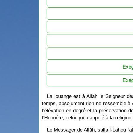
Exég
Exég
La louange est à Allāh le Seigneur d
temps, absolument rien ne ressemble à All
l’élévation en degré et la préservation
l’Honnête, celui qui a appelé à la religi
Le Messager de Allāh, ṣalla l-Lâhou ʿal