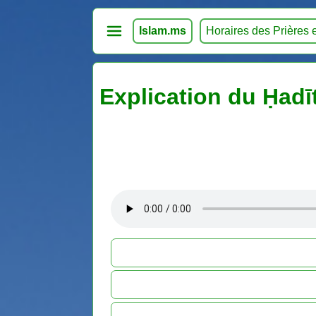
Islam.ms
Horaires des Prières 
Explication du Ḥadī