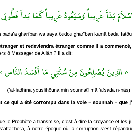
ْلاَمَ بَدَأَ غَرِيباً وَسَيَعُودُ غَرِيباً كَمَا بَدأَ فَطُوبَى ل
ma bada’a gharîban wa sayaʿôudou gharîban kamâ bada’ faṭôub
étranger et redeviendra étranger comme il a commencé,
rs ô Messager de Allāh ? Il a dit:
« الذِينَ يُصْلِحُونَ مِنْ سُنَّتِي مَا أَفْسَدَ النَّاس »
(’al-ladhîna youṣliḥôuna min sounnatî mâ ’afsada n-nâs)
t ce qui a été corrompu dans la voie – sounnah – que j’
e le Prophète a transmise, c’est à dire la croyance et les j
 s’attachera, à notre époque où la corruption s’est répa