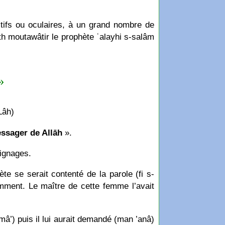
tifs ou oculaires, à un grand nombre de
h moutawâtir le prophète ʿalayhi s-salâm
 »
Lâh)
essager de Allāh
».
ignages.
e se serait contenté de la parole (fi s-
emment. Le maître de cette femme l’avait
mâ’) puis il lui aurait demandé (man ’anâ)