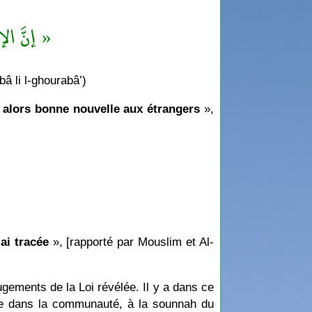
إنَّ الإس »
â li l-ghourabâ’)
 alors bonne nouvelle aux étrangers
»,
ai tracée
», [rapporté par Mouslim et Al-
ugements de la Loi révélée. Il y a dans ce
ndue dans la communauté, à la sounnah du