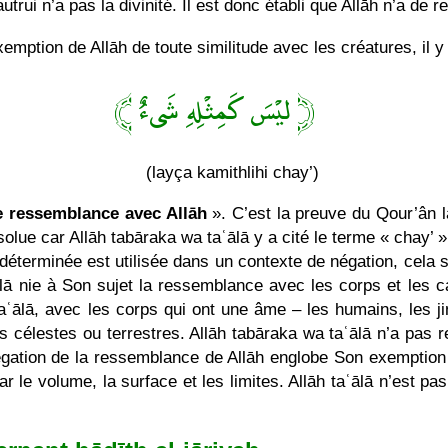
’autrui n’a pas la divinité. Il est donc établi que Allāh n’a 
emption de Allāh de toute similitude avec les créatures, il y 
﴿ ليْسَ كَمِثْلِهِ شَىءٌ ﴾
(layça kamithlihi chay’)
e ressemblance avec Allāh
». C’est la preuve du Qour’ân la
lue car Allāh tabāraka wa taʿālā y a cité le terme « chay’ »
ndéterminée est utilisée dans un contexte de négation, cela si
ālā nie à Son sujet la ressemblance avec les corps et les c
ʿālā, avec les corps qui ont une âme – les humains, les jin
célestes ou terrestres. Allāh tabāraka wa taʿālā n’a pas r
égation de la ressemblance de Allāh englobe Son exemption d
le volume, la surface et les limites. Allāh taʿālā n’est pas