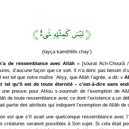
﴿ ليْسَ كَمِثْلِهِ شَىءٌ ﴾
(layça kamithlihi chay’)
n’a de ressemblance avec Allāh
» [sourat Ach-Chourâ /11
s, d’aucune façon que ce soit. Il n’a donc pas besoin d’un
Il est tel que notre maître ʿAliyy, que Allāh l’agrée, a dit: «
Al
st tel qu’Il est de toute éternité – c’est-à-dire sans end
té une preuve pour Ahlou s-sounnah de l’exemption de Al
llāh de toute ressemblance avec ce dont l’existence a un déb
ait partie des attributs qui indiquent l’exemption de Allāh de 
ison est que s’Il avait une quelconque ressemblance avec 
es créatures seraient possibles à Son sujet. Si cela était pos