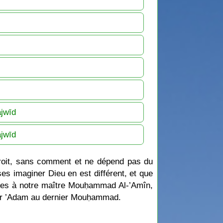
ajwīd
ajwīd
droit, sans comment et ne dépend pas du
ses imaginer Dieu en est différent, et que
rdées à notre maître Mouḥammad Al-’Amîn,
emier ’Adam au dernier Mouḥammad.