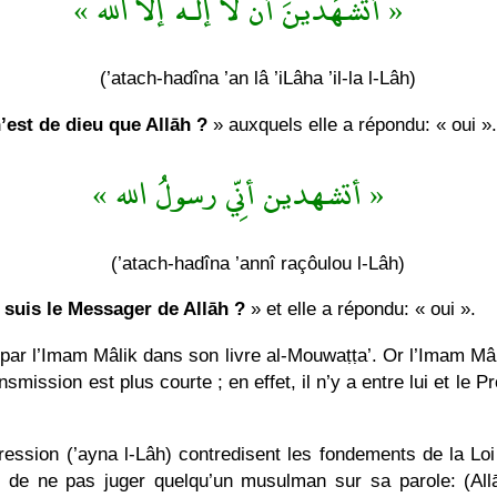
« أتَشهَدينَ أن لا إلـه إلاّ الله »
(’atach-hadîna ’an lâ ’iLâha ’il-la l-Lâh)
’est de dieu que Allāh ?
» auxquels elle a répondu: « oui ». I
« أتشهدين أنِّي رسولُ الله »
(’atach-hadîna ’annî raçôulou l-Lâh)
 suis le Messager de Allāh ?
» et elle a répondu: « oui ».
 par l’Imam Mâlik dans son livre al-Mouwaṭṭa’. Or l’Imam Mâl
mission est plus courte ; en effet, il n’y a entre lui et le P
ession (’ayna l-Lâh) contredisent les fondements de la Loi (
 de ne pas juger quelqu’un musulman sur sa parole: (Allā