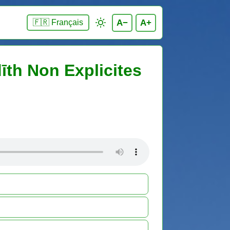
A−
A+
🇫🇷 Français
īth Non Explicites