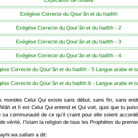
Exégèse Correcte du Qour’ân et du ḥadīth
Exégèse Correcte du Qour’ân et du ḥadīth - 2
Exégèse Correcte du Qour’ân et du ḥadīth - 3
Exégèse Correcte du Qour’ân et du ḥadīth - 4
èse Correcte du Qour’ân et du ḥadīth - 5 Langue arabe et t
èse Correcte du Qour’ân et du ḥadīth 6 - Langue arabe et t
es mondes Celui Qui existe sans début, sans fin, sans en
āh et Il est Celui Qui entend et Qui voit, quoi que tu puis
 de sa communauté de ce qu’il craint pour elle soient acco
on de vérité, l’Islam la religion de tous les Prophètes du pr
ayhi wa sallam a dit: