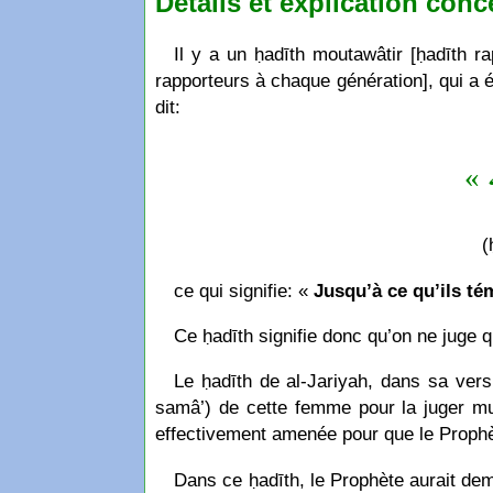
Détails et explication conc
Il y a un ḥadīth moutawâtir [ḥadīth 
rapporteurs à chaque génération], qui a
dit:
« ه
(
ce qui signifie: «
Jusqu’à ce qu’ils té
Ce ḥadīth signifie donc qu’on ne juge
Le ḥadīth de al-Jariyah, dans sa vers
samâ’) de cette femme pour la juger mus
effectivement amenée pour que le Prophète
Dans ce ḥadīth, le Prophète aurait dema