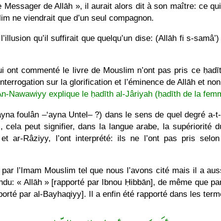
 Messager de Allāh », il aurait alors dit à son maître: ce qui
lim ne viendrait que d’un seul compagnon.
l’illusion qu’il suffirait que quelqu’un dise: (Allāh fi s-samâ
i ont commenté le livre de Mouslim n’ont pas pris ce ḥadīth
nterrogation sur la glorification et l’éminence de Allāh et no
n-Nawawiyy explique le ḥadīth al-Jâriyah (ḥadīth de la fem
ayna foulân –‘ayna Untel– ?) dans le sens de quel degré a-t-i
’), cela peut signifier, dans la langue arabe, la supériorité
 ar-Râziyy, l’ont interprété: ils ne l’ont pas pris selo
 par l’Imam Mouslim tel que nous l’avons cité mais il a aus
ondu: « Allāh » [rapporté par Ibnou Ḥibbān], de même que par
apporté par al-Bayhaqiyy]. Il a enfin été rapporté dans les term