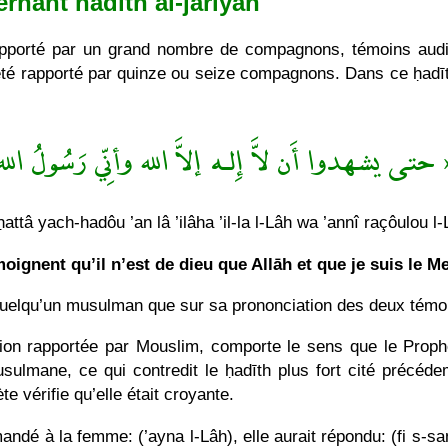
ernant hādīth al-jāriyah
rapporté par un grand nombre de compagnons, témoins audi
 été rapporté par quinze ou seize compagnons. Dans ce ḥadīt
حتى يشهدوا أَن لاَّ إِلـه إلاَّ الله وأنِّي رَسُولُ الل
ḥattâ yach-hadôu ’an lâ ’ilâha ’il-la l-Lâh wa ’annî raçôulou l-
moignent qu’il n’est de dieu que Allāh et que je suis le M
 quelqu’un musulman que sur sa prononciation des deux témo
ion rapportée par Mouslim, comporte le sens que le Prophèt
ulmane, ce qui contredit le ḥadīth plus fort cité précéd
 vérifie qu’elle était croyante.
ndé à la femme: (’ayna l-Lâh), elle aurait répondu: (fi s-sa