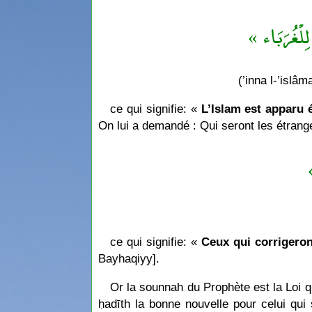
« ِلْغُرَبَاء
(’inna l-’islâ
ce qui signifie: «
L’Islam est apparu 
On lui a demandé : Qui seront les étrange
ce qui signifie: «
Ceux qui corrigeron
Bayhaqiyy].
Or la sounnah du Prophète est la Loi qu
ḥadīth la bonne nouvelle pour celui qui