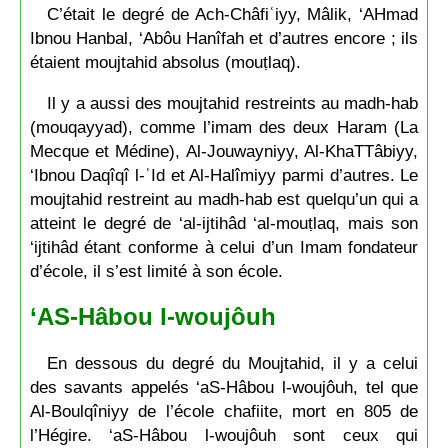
C’était le degré de Ach-Châfiʿiyy, Mâlik, ‘AHmad
Ibnou Hanbal, ‘Abôu Hanîfah et d’autres encore ; ils
étaient moujtahid absolus (mouṭlaq).
Il y a aussi des moujtahid restreints au madh-hab
(mouqayyad), comme l’imam des deux Haram (La
Mecque et Médine), Al-Jouwayniyy, Al-KhaTTâbiyy,
‘Ibnou Daqîqî l-ʿId et Al-Halîmiyy parmi d’autres. Le
moujtahid restreint au madh-hab est quelqu’un qui a
atteint le degré de ‘al-ijtihâd ‘al-mouṭlaq, mais son
‘ijtihâd étant conforme à celui d’un Imam fondateur
d’école, il s’est limité à son école.
‘AS-Hâbou l-woujôuh
En dessous du degré du Moujtahid, il y a celui
des savants appelés ‘aS-Hâbou l-woujôuh, tel que
Al-Boulqîniyy de l’école chafiite, mort en 805 de
l’Hégire. ‘aS-Hâbou l-woujôuh sont ceux qui