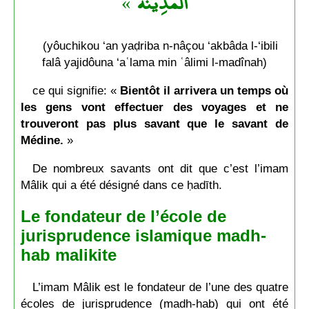
»
المَدِينَة
(yôuchikou ‘an yaḍriba n-nâçou ‘akbâda l-‘ibili
falâ yajidôuna ‘aʿlama min ʿâlimi l-madînah)
ce qui signifie: «
Bientôt il arrivera un temps où
les gens vont effectuer des voyages et ne
trouveront pas plus savant que le savant de
Médine.
»
De nombreux savants ont dit que c’est l’imam
Mâlik qui a été désigné dans ce ḥadīth.
Le fondateur de l’école de
jurisprudence islamique madh-
hab malikite
L’imam Mâlik est le fondateur de l’une des quatre
écoles de jurisprudence (madh-hab) qui ont été