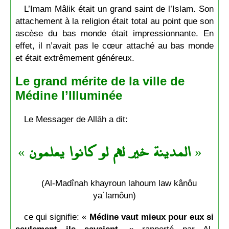
L’Imam Mâlik était un grand saint de l’Islam. Son
attachement à la religion était total au point que son
ascèse du bas monde était impressionnante. En
effet, il n’avait pas le cœur attaché au bas monde
et était extrêmement généreux.
Le grand mérite de la ville de
Médine l’Illuminée
Le Messager de Allāh a dit:
»
المدينة خير لهم لو كانوا يعلمون
«
(Al-Madînah khayroun lahoum law kânôu
yaʿlamôun)
ce qui signifie: «
Médine vaut mieux pour eux si
seulement ils savaient.
» rapporté par Al-