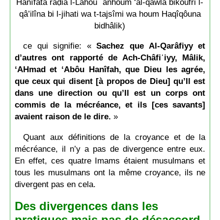
Hanîfata raḍia l-Lâhou ʿanhoum ‘al-qawla bikoufri l-
qâ’ilîna bi l-jihati wa t-tajsîmi wa houm Haqîqôuna
bidhâlik)
ce qui signifie: «
Sachez que Al-Qarâfiyy et
d’autres ont rapporté de Ach-Châfiʿiyy, Mâlik,
‘AHmad et ‘Abôu Hanîfah, que Dieu les agrée,
que ceux qui disent [à propos de Dieu] qu’Il est
dans une direction ou qu’Il est un corps ont
commis de la mécréance, et ils [ces savants]
avaient raison de le dire.
»
Quant aux définitions de la croyance et de la
mécréance, il n’y a pas de divergence entre eux.
En effet, ces quatre Imams étaient musulmans et
tous les musulmans ont la même croyance, ils ne
divergent pas en cela.
Des divergences dans les
pratiques mais pas de désaccord