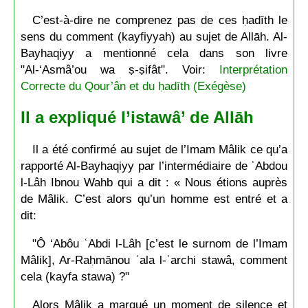
C’est-à-dire ne comprenez pas de ces ḥadīth le
sens du comment (kayfiyyah) au sujet de Allāh. Al-
Bayhaqiyy a mentionné cela dans son livre
"Al-‘Asmâ’ou wa ṣ-ṣifât". Voir:
Interprétation
Correcte du Qour’ân et du ḥadīth (Exégèse)
Il a expliqué l’istawâ’ de Allāh
Il a été confirmé au sujet de l’Imam Mâlik ce qu’a
rapporté Al-Bayhaqiyy par l’intermédiaire de ʿAbdou
l-Lâh Ibnou Wahb qui a dit : « Nous étions auprès
de Mâlik. C’est alors qu’un homme est entré et a
dit:
"Ô ‘Abôu ʿAbdi l-Lâh [c’est le surnom de l’Imam
Mâlik], Ar-Raḥmānou ʿala l-ʿarchi stawâ, comment
cela (kayfa stawa) ?"
Alors Mâlik a marqué un moment de silence et