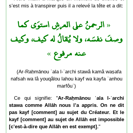
s’est mis à transpirer puis il a relevé la tête et a dit:
الرحمنُ على العرشِ استوَى كما
«
وصفَ نفسَه، ولا يُقالُ له كيف، وكيف
»
عنه مرفوع
(Ar-Raḥmānou ʿala l-ʿarchi stawâ kamâ waṣafa
nafsah wa lâ youqâlou lahou kayf wa kayfa ʿanhou
marfôuʿ)
Ce qui signifie: "
Ar-Raḥmānou ʿala l-ʿarchi
stawa comme Allāh nous l’a appris. On ne dit
pas kayf [comment] au sujet du Créateur. Et le
kayf [comment] au sujet de Allāh est impossible
[c’est-à-dire que Allāh en est exempt].
"