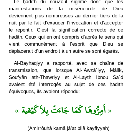
Le ḥadīth du nouZôul signifie donc que les
manifestations de la miséricorde de Dieu
deviennent plus nombreuses au dernier tiers de la
nuit par le fait d’exaucer l’invocation et d’accepter
le repentir. C’est la signification correcte de ce
hadith. Ceux qui en ont compris d’après le sens qui
vient communément à l’esprit que Dieu se
déplacerait d’un endroit à un autre se sont égarés.
Al-Bayhaqiyy a rapporté, avec sa chaîne de
transmission, que lorsque Al-‘Awzâʿiyy, Mâlik,
Soufyân ath-Thawriyy et Al-Layth Ibnou Saʿd
avaient été interrogés au sujet de ces ḥadīth
équivoques, ils avaient répondu:
»
أَمِرُّوهَا كَمَا جَاءَتْ بِلاَ كَيْفية
«
(Amirrôuhâ kamâ jâ’at bilâ kayfiyyah)