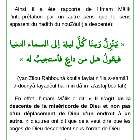
Ainsi il a été rapporté de l’Imam Mâlik
l’interprétation par un autre sens que le sens
apparent du ḥadīth du nouZôul (la descente):
يَنْزِلُ رَبنَا كُلَّ ليلة إلى السماء الدنيا
«
»
فيقولُ هل من داعٍ فأستجيبُ له
(yan’Zilou Rabbounâ koulla laylatin ‘ila s-samâ’i
d-dounyâ fayaqôul hal min dâʿin fa’astajîbou lah)
En effet, l’Imam Mâlik a dit: «
Il s’agit de la
descente de la miséricorde de Dieu et non pas
d’un déplacement de Dieu d’un endroit à un
autre.
» d’autres ont dit que cela veut dire que les
anges de Dieu descendent sous l’ordre de Dieu.