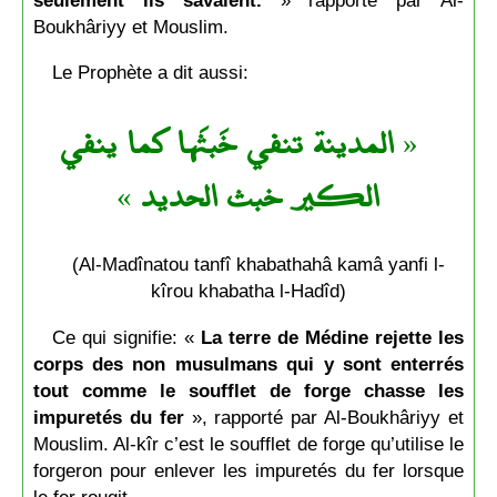
Boukhâriyy et Mouslim.
Le Prophète a dit aussi:
المدينة تنفي خَبثَها كما ينفي
«
»
الكير خبث الحديد
(Al-Madînatou tanfî khabathahâ kamâ yanfi l-
kîrou khabatha l-Hadîd)
Ce qui signifie: «
La terre de Médine rejette les
corps des non musulmans qui y sont enterrés
tout comme le soufflet de forge chasse les
impuretés du fer
», rapporté par Al-Boukhâriyy et
Mouslim. Al-kîr c’est le soufflet de forge qu’utilise le
forgeron pour enlever les impuretés du fer lorsque
le fer rougit.