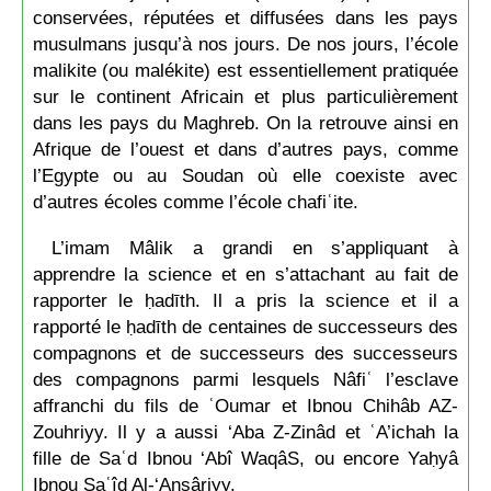
conservées, réputées et diffusées dans les pays
musulmans jusqu’à nos jours. De nos jours, l’école
malikite (ou malékite) est essentiellement pratiquée
sur le continent Africain et plus particulièrement
dans les pays du Maghreb. On la retrouve ainsi en
Afrique de l’ouest et dans d’autres pays, comme
l’Egypte ou au Soudan où elle coexiste avec
d’autres écoles comme l’école chafiʿite.
L’imam Mâlik a grandi en s’appliquant à
apprendre la science et en s’attachant au fait de
rapporter le ḥadīth. Il a pris la science et il a
rapporté le ḥadīth de centaines de successeurs des
compagnons et de successeurs des successeurs
des compagnons parmi lesquels Nâfiʿ l’esclave
affranchi du fils de ʿOumar et Ibnou Chihâb AZ-
Zouhriyy. Il y a aussi ‘Aba Z-Zinâd et ʿA’ichah la
fille de Saʿd Ibnou ‘Abî WaqâS, ou encore Yaḥyâ
Ibnou Saʿîd Al-‘Anṣâriyy.