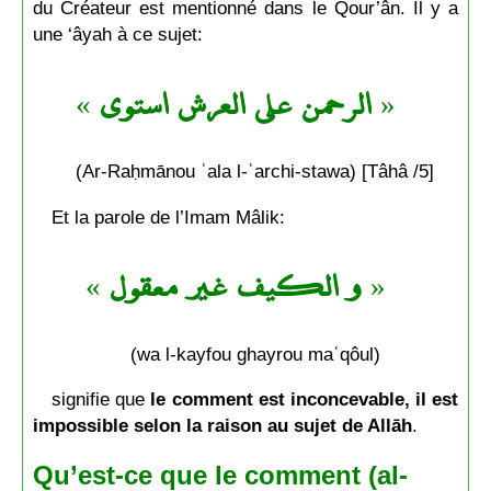
du Créateur est mentionné dans le Qour’ân. Il y a
une ‘âyah à ce sujet:
»
الرحمن على العرش استوى
«
(Ar-Raḥmānou ʿala l-ʿarchi-stawa) [Tâhâ /5]
Et la parole de l’Imam Mâlik:
»
و الكيف غير معقول
«
(wa l-kayfou ghayrou maʿqôul)
signifie que
le comment est inconcevable, il est
impossible selon la raison au sujet de Allāh
.
Qu’est-ce que le comment (al-