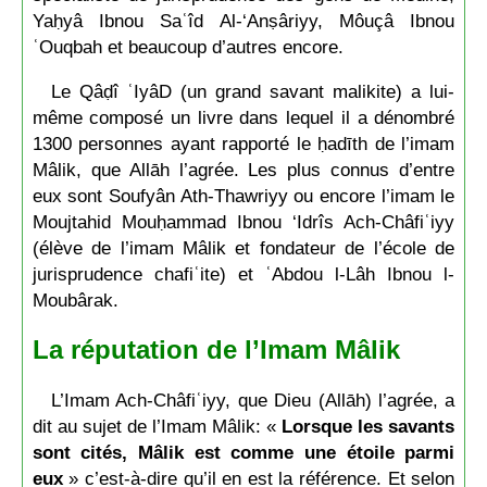
Yaḥyâ Ibnou Saʿîd Al-‘Anṣâriyy, Môuçâ Ibnou
ʿOuqbah et beaucoup d’autres encore.
Le Qâḍî ʿIyâD (un grand savant malikite) a lui-
même composé un livre dans lequel il a dénombré
1300 personnes ayant rapporté le ḥadīth de l’imam
Mâlik, que Allāh l’agrée. Les plus connus d’entre
eux sont Soufyân Ath-Thawriyy ou encore l’imam le
Moujtahid Mouḥammad Ibnou ‘Idrîs Ach-Châfiʿiyy
(élève de l’imam Mâlik et fondateur de l’école de
jurisprudence chafiʿite) et ʿAbdou l-Lâh Ibnou l-
Moubârak.
La réputation de l’Imam Mâlik
L’Imam Ach-Châfiʿiyy, que Dieu (Allāh) l’agrée, a
dit au sujet de l’Imam Mâlik: «
Lorsque les savants
sont cités, Mâlik est comme une étoile parmi
eux
» c’est-à-dire qu’il en est la référence. Et selon