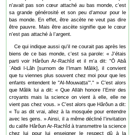
n’avait pas son cœur attaché au bas monde, c’est
sa grande générosité et son peu d’amour pour le
bas monde. En effet, être ascète ne veut pas dire
être pauvre. Mais être ascète signifie que le cœur
n’est pas attaché à l’argent.
Ce qui indique aussi qu’il ne courait pas après les
biens de ce bas monde, c’est sa parole: « J’étais
parti voir Hârôun Ar-Rachîd et il m’a dit: "Ô Abâ
ʿAbdi l-Lâh [surnom de l’Imam Mâlik], il convient
que tu viennes plus souvent chez moi pour que les
enfants entendent le "Al-Mouwaṭṭa’"." » C’est alors
que Mâlik lui a dit: « Que Allāh honore l’Emir des
croyants mais la science on vient à elle, elle ne
vient pas chez vous. » C’est alors que Hârôun a dit:
« Tu as dit vrai, allez à la mosquée pour entendre
avec les gens. » Ainsi, il a même décliné l’invitation
du calife Hârôun Ar-Rachîd à transmettre la science
chez lui pour lui enseigner le respect dû à la