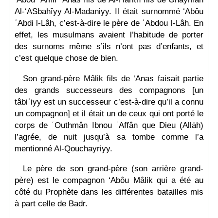
Al-‘ASbahîyy Al-Madaniyy. Il était surnommé ‘Abôu
ʿAbdi l-Lâh, c’est-à-dire le père de ʿAbdou l-Lâh. En
effet, les musulmans avaient l’habitude de porter
des surnoms même s’ils n’ont pas d’enfants, et
c’est quelque chose de bien.
Son grand-père Mâlik fils de ‘Anas faisait partie
des grands successeurs des compagnons [un
tâbiʿiyy est un successeur c’est-à-dire qu’il a connu
un compagnon] et il était un de ceux qui ont porté le
corps de ʿOuthmân Ibnou ʿAffân que Dieu (Allāh)
l’agrée, de nuit jusqu’à sa tombe comme l’a
mentionné Al-Qouchayriyy.
Le père de son grand-père (son arrière grand-
père) est le compagnon ‘Abôu Mâlik qui a été au
côté du Prophète dans les différentes batailles mis
à part celle de Badr.