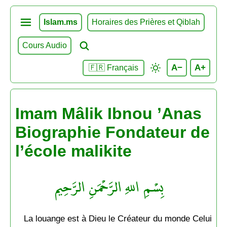
Islam.ms
Horaires des Prières et Qiblah
Cours Audio
A−
A+
🇫🇷 Français
Imam Mâlik Ibnou ’Anas
Biographie Fondateur de
l’école malikite
بِسْمِ اللهِ الرَّحْمَنِ الرَّحِيم
La louange est à Dieu le Créateur du monde Celui