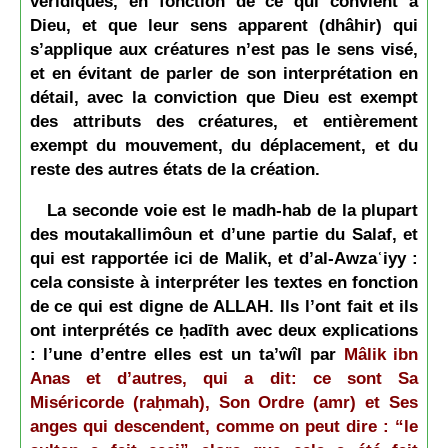
véridiques, en fonction de ce qui convient à
Dieu, et que leur sens apparent (dhâhir) qui
s’applique aux créatures n’est pas le sens visé,
et en évitant de parler de son interprétation en
détail, avec la conviction que Dieu est exempt
des attributs des créatures, et entièrement
exempt du mouvement, du déplacement, et du
reste des autres états de la création.
La seconde voie est le madh-hab de la plupart
des moutakallimôun et d’une partie du Salaf, et
qui est rapportée ici de Malik, et d’al-Awzaʿiyy :
cela consiste à interpréter les textes en fonction
de ce qui est digne de ALLAH. Ils l’ont fait et ils
ont interprétés ce ḥadīth avec deux explications
: l’une d’entre elles est un ta’wîl par
Mâlik ibn
Anas et d’autres, qui a dit: ce sont Sa
Miséricorde (raḥmah), Son Ordre (amr) et Ses
anges qui descendent, comme on peut dire : “le