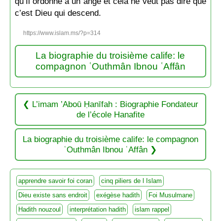
qu’Il ordonne à un ange et cela ne veut pas dire que
c’est Dieu qui descend.
https://www.islam.ms/?p=314
La biographie du troisième calife: le
compagnon ʿOuthmân Ibnou ʿAffân
L’imam ’Aboū Ḥanīfah : Biographie Fondateur
de l’école Hanafite
La biographie du troisième calife: le compagnon
ʿOuthmân Ibnou ʿAffân
apprendre savoir foi coran
cinq piliers de l Islam
Dieu existe sans endroit
exégèse hadith
Foi Musulmane
Hadith nouzoul
interprétation hadith
islam rappel