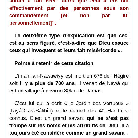
sultan a fait ceci” alors que cela a été fait
effectivement par des personnes sous son
commandement [et non par lui
personnellement]“.
Le deuxième type d’explication est que ceci
est au sens figuré, c’est-à-dire que Dieu exauce
ceux qui invoquent et leurs fait miséricorde ».
Points à retenir de cette citation
L’imam an-Nawawiyy est mort en 676 de l’Hégire
soit
il y a plus de 700 ans
. Il venait de Nawâ qui
est un village à environ 80km de Damas.
C’est lui qui a écrit « le Jardin des vertueux »
(RiyâD as-Sâliḥîn) et le recueil des 40 Hadith si
connus. C’est un grand savant
qui ne s’est pas
trompé sur les noms et les attributs de Dieu
.
Il a
toujours été considéré comme un grand savant
.