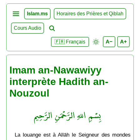
Islam.ms
Horaires des Prières et Qiblah
Cours Audio
A−
A+
🇫🇷 Français
Imam an-Nawawiyy
interprète Hadith an-
Nouzoul
بِسْمِ اللهِ الرَّحْمَنِ الرَّحِيم
La louange est à Allāh le Seigneur des mondes