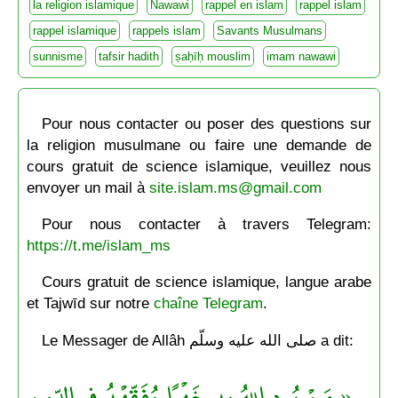
la religion islamique
Nawawi
rappel en islam
rappel islam
rappel islamique
rappels islam
Savants Musulmans
sunnisme
tafsir hadith
ṣaḥīḥ mouslim
imam nawawi
Pour nous contacter ou poser des questions sur
la religion musulmane ou faire une demande de
cours gratuit de science islamique, veuillez nous
envoyer un mail à
site.islam.ms@gmail.com
Pour nous contacter à travers Telegram:
https://t.me/islam_ms
Cours gratuit de science islamique, langue arabe
et Tajwīd sur notre
chaîne Telegram
.
Le Messager de Allâh صلى الله عليه وسلّم a dit:
« مَنْ يُرِد اللهُ به خَيْرًا يُفَقِّهْهُ في الدِّينِ