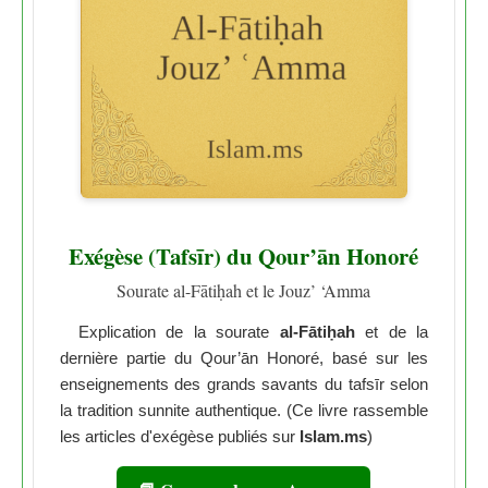
Exégèse (Tafsīr) du Qour’ān Honoré
Sourate al-Fātiḥah et le Jouz’ ‘Amma
Explication de la sourate
al-Fātiḥah
et de la
dernière partie du Qour’ān Honoré, basé sur les
enseignements des grands savants du tafsīr selon
la tradition sunnite authentique. (Ce livre rassemble
les articles d'exégèse publiés sur
Islam.ms
)