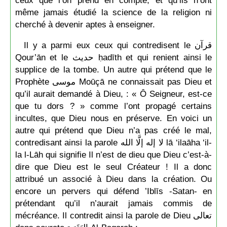
même jamais étudié la science de la religion ni
cherché à devenir aptes à enseigner.
Il y a parmi eux ceux qui contredisent le قرآن
Qour’ān et le حديث ḥadīth et qui renient ainsi le
supplice de la tombe. Un autre qui prétend que le
Prophète موسى Moūçā ne connaissait pas Dieu et
qu’il aurait demandé à Dieu, : « Ô Seigneur, est-ce
que tu dors ? » comme l’ont propagé certains
incultes, que Dieu nous en préserve. En voici un
autre qui prétend que Dieu n’a pas créé le mal,
contredisant ainsi la parole لا إله إلَّا الله lā ‘ilaāha ‘il-
la l-Lāh qui signifie Il n’est de dieu que Dieu c’est-à-
dire que Dieu est le seul Créateur ! Il a donc
attribué un associé à Dieu dans la création. Ou
encore un pervers qui défend ’Iblīs -Satan- en
prétendant qu’il n’aurait jamais commis de
mécréance. Il contredit ainsi la parole de Dieu تعالى