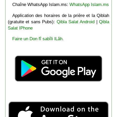
Chaîne WhatsApp Islam.ms:
WhatsApp Islam.ms
Application des horaires de la prière et la Qiblah
(gratuite et sans Pubs):
Qibla Salat Android
|
Qibla
Salat IPhone
Faire un Don fî sabîli lLâh.