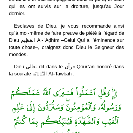
qui les ont suivis sur la droiture, jusqu’au Jour
dernier.
Esclaves de Dieu, je vous recommande ainsi
qu’à moi-même de faire preuve de piété à l’égard de
Dieu العَظِيم Al-ʿAḍhîm –Celui Qui a l’éminence sur
toute chose–, craignez donc Dieu le Seigneur des
mondes.
Dieu تعالى dit dans le قرآن Qour’ān honoré dans
la sourate التَّوۡبَة At-Tawbah :
﴿ وَقُلِ ٱعۡمَلُواْ فَسَيَرَى ٱللَّهُ عَمَلَكُمۡ
وَرَسُولُهُۥ وَٱلۡمُؤۡمِنُونَۖ وَسَتُرَدُّونَ إِلَىٰ عَٰلِمِ
ٱلۡغَيۡبِ وَٱلشَّهَٰدَةِ فَيُنَبِّئُكُم بِمَا كُنتُمۡ