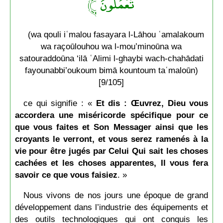
تَعۡمَلُونَ ﴾
(wa qouli iʿmalou fasayara l-Lāhou ʿamalakoum
wa raçoūlouhou wa l-mou’minoūna wa
satouraddoūna ‘ilā ʿAlimi l-ghaybi wach-chahādati
fayounabbi’oukoum bimā kountoum taʿmaloūn)
[9/105]
ce qui signifie : «
Et dis : Œuvrez, Dieu vous
accordera une miséricorde spécifique pour ce
que vous faites et Son Messager ainsi que les
croyants le verront, et vous serez ramenés à la
vie pour être jugés par Celui Qui sait les choses
cachées et les choses apparentes, Il vous fera
savoir ce que vous faisiez
. »
Nous vivons de nos jours une époque de grand
développement dans l’industrie des équipements et
des outils technologiques qui ont conquis les