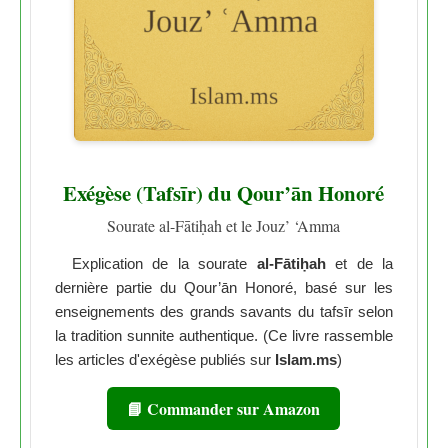
Exégèse (Tafsīr) du Qour’ān Honoré
Sourate al-Fātiḥah et le Jouz’ ‘Amma
Explication de la sourate
al-Fātiḥah
et de la
dernière partie du Qour’ān Honoré, basé sur les
enseignements des grands savants du tafsīr selon
la tradition sunnite authentique. (Ce livre rassemble
les articles d'exégèse publiés sur
Islam.ms
)
📘 Commander sur Amazon