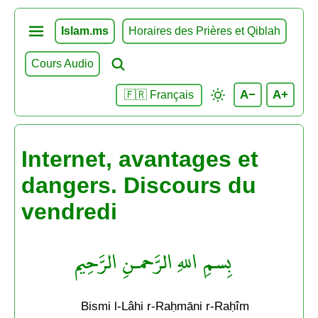
Islam.ms
Horaires des Prières et Qiblah
Cours Audio
A−
A+
🇫🇷 Français
Internet, avantages et
dangers. Discours du
vendredi
بِسمِ اللهِ الرَّحمـنِ الرَّحِيم
Bismi l-Lâhi r-Raḥmāni r-Raḥîm