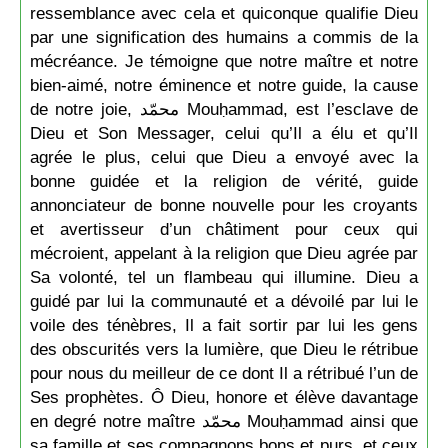
ressemblance avec cela et quiconque qualifie Dieu
par une signification des humains a commis de la
mécréance. Je témoigne que notre maître et notre
bien-aimé, notre éminence et notre guide, la cause
de notre joie, محمّد Mouḥammad, est l’esclave de
Dieu et Son Messager, celui qu’Il a élu et qu’Il
agrée le plus, celui que Dieu a envoyé avec la
bonne guidée et la religion de vérité, guide
annonciateur de bonne nouvelle pour les croyants
et avertisseur d’un châtiment pour ceux qui
mécroient, appelant à la religion que Dieu agrée par
Sa volonté, tel un flambeau qui illumine. Dieu a
guidé par lui la communauté et a dévoilé par lui le
voile des ténèbres, Il a fait sortir par lui les gens
des obscurités vers la lumière, que Dieu le rétribue
pour nous du meilleur de ce dont Il a rétribué l’un de
Ses prophètes. Ô Dieu, honore et élève davantage
en degré notre maître محمّد Mouḥammad ainsi que
sa famille et ses compagnons bons et purs, et ceux