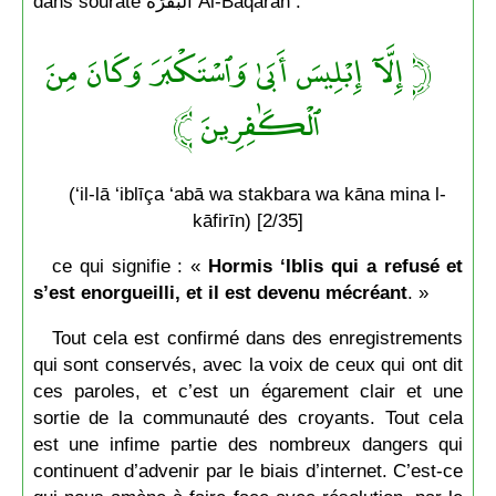
dans sourate البَقَرَة Al-Baqarah :
﴿ إِلَّآ إِبۡلِيسَ أَبَىٰ وَٱسۡتَكۡبَرَ وَكَانَ مِنَ
ٱلۡكَٰفِرِينَ ﴾
(‘il-lā ‘iblīça ‘abā wa stakbara wa kāna mina l-
kāfirīn) [2/35]
ce qui signifie : «
Hormis ‘Iblis qui a refusé et
s’est enorgueilli, et il est devenu mécréant
. »
Tout cela est confirmé dans des enregistrements
qui sont conservés, avec la voix de ceux qui ont dit
ces paroles, et c’est un égarement clair et une
sortie de la communauté des croyants. Tout cela
est une infime partie des nombreux dangers qui
continuent d’advenir par le biais d’internet. C’est-ce