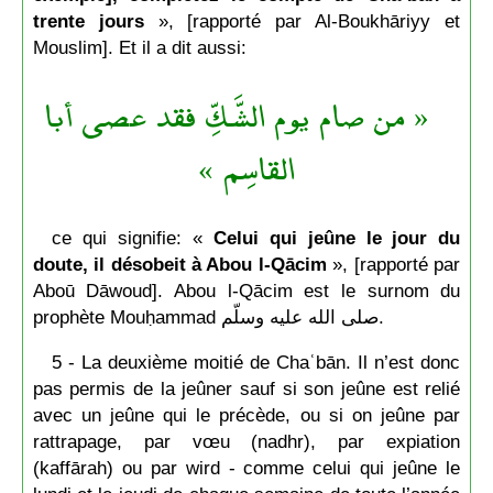
trente jours
», [rapporté par Al-Boukhāriyy et
Mouslim]. Et il a dit aussi:
« من صام يوم الشَّكِّ فقد عصى أبا
القاسِم »
ce qui signifie: «
Celui qui jeûne le jour du
doute, il désobeit à Abou l-Qācim
», [rapporté par
Aboū Dāwoud]. Abou l-Qācim est le surnom du
prophète Mouḥammad صلى الله عليه وسلّم.
5 - La deuxième moitié de Chaʿbān. Il n’est donc
pas permis de la jeûner sauf si son jeûne est relié
avec un jeûne qui le précède, ou si on jeûne par
rattrapage, par vœu (nadhr), par expiation
(kaffārah) ou par wird - comme celui qui jeûne le