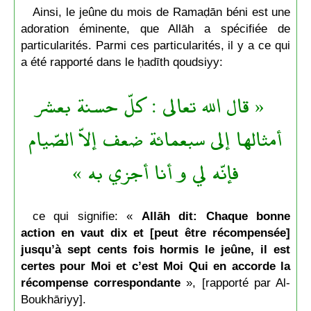
Ainsi, le jeûne du mois de Ramaḍān béni est une
adoration éminente, que Allāh a spécifiée de
particularités. Parmi ces particularités, il y a ce qui
a été rapporté dans le ḥadīth qoudsiyy:
« قال الله تعالى : كلّ حسنة بعشر
أمثالها إلى سبعمائة ضعف إلاّ الصّيام
فإنّه لي و أنا أجزي به »
ce qui signifie: «
Allāh dit: Chaque bonne
action en vaut dix et [peut être récompensée]
jusqu’à sept cents fois hormis le jeûne, il est
certes pour Moi et c’est Moi Qui en accorde la
récompense correspondante
», [rapporté par Al-
Boukhāriyy].