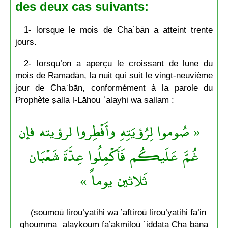
des deux cas suivants:
1- lorsque le mois de Chaʿbān a atteint trente
jours.
2- lorsqu’on a aperçu le croissant de lune du
mois de Ramaḍān, la nuit qui suit le vingt-neuvième
jour de Chaʿbān, conformément à la parole du
Prophète ṣalla l-Lāhou ʿalayhi wa sallam :
« صُوموا لِرُؤيَتِهِ وأَفْطِروا لرؤيته فإن
غُمَّ عَلَيكُم فَأَكْمِلُوا عِدَّةَ شَعْبَان
ثَلاثين يوماً »
(ṣoumoū lirou’yatihi wa ’afṭiroū lirou’yatihi fa’in
ghoumma ʿalaykoum fa’akmiloū ʿiddata Chaʿbāna