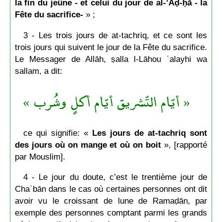
la fin du jeûne - et celui du jour de al-’Aḍ-ḥā - la
Fête du sacrifice-
» ;
3 - Les trois jours de at-tachriq, et ce sont les
trois jours qui suivent le jour de la Fête du sacrifice.
Le Messager de Allāh, ṣalla l-Lāhou ʿalayhi wa
sallam, a dit:
« أيّام التّشريق أيّام أكلٍ وشُرب »
ce qui signifie: «
Les jours de at-tachriq sont
des jours où on mange et où on boit
», [rapporté
par Mouslim].
4 - Le jour du doute, c’est le trentième jour de
Chaʿbān dans le cas où certaines personnes ont dit
avoir vu le croissant de lune de Ramaḍān, par
exemple des personnes comptant parmi les grands