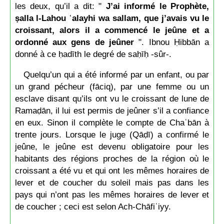
les deux, qu’il a dit: "
J’ai informé le Prophète,
ṣalla l-Lahou ʿalayhi wa sallam, que j’avais vu le
croissant, alors il a commencé le jeûne et a
ordonné aux gens de jeûner
". Ibnou Ḥibbān a
donné à ce ḥadīth le degré de saḥīḥ -sûr-.
Quelqu’un qui a été informé par un enfant, ou par
un grand pécheur (fāciq), par une femme ou un
esclave disant qu’ils ont vu le croissant de lune de
Ramaḍān, il lui est permis de jeûner s’il a confiance
en eux. Sinon il complète le compte de Chaʿbān à
trente jours. Lorsque le juge (Qāḍī) a confirmé le
jeûne, le jeûne est devenu obligatoire pour les
habitants des régions proches de la région où le
croissant a été vu et qui ont les mêmes horaires de
lever et de coucher du soleil mais pas dans les
pays qui n’ont pas les mêmes horaires de lever et
de coucher ; ceci est selon Ach-Chāfiʿiyy.