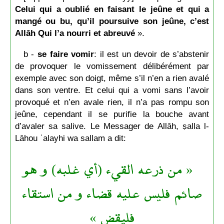
Celui qui a oublié en faisant le jeûne et qui a
mangé ou bu, qu’il poursuive son jeûne, c’est
Allāh Qui l’a nourri et abreuvé
».
b -
se faire vomir
: il est un devoir de s’abstenir
de provoquer le vomissement délibérément par
exemple avec son doigt, même s’il n’en a rien avalé
dans son ventre. Et celui qui a vomi sans l’avoir
provoqué et n’en avale rien, il n’a pas rompu son
jeûne, cependant il se purifie la bouche avant
d’avaler sa salive. Le Messager de Allāh, ṣalla l-
Lāhou ʿalayhi wa sallam a dit:
« من ذرعه القيء (أي غلبه) و هو
صائم فليس عليه قضاء و من استقاء
فليقض »