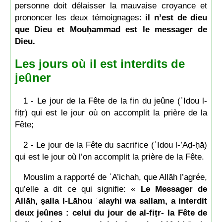
personne doit délaisser la mauvaise croyance et
prononcer les deux témoignages:
il n’est de dieu
que Dieu et Mouḥammad est le messager de
Dieu.
Les jours où il est interdits de
jeûner
1 - Le jour de la Fête de la fin du jeûne (ʿIdou l-
fiṭr) qui est le jour où on accomplit la prière de la
Fête;
2 - Le jour de la Fête du sacrifice (ʿIdou l-’Aḍ-ḥā)
qui est le jour où l’on accomplit la prière de la Fête.
Mouslim a rapporté de ʿA’ichah, que Allāh l’agrée,
qu’elle a dit ce qui signifie: «
Le Messager de
Allāh, ṣalla l-Lāhou ʿalayhi wa sallam, a interdit
deux jeûnes : celui du jour de al-fiṭr- la Fête de