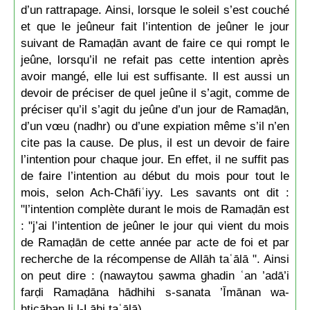
d’un rattrapage. Ainsi, lorsque le soleil s’est couché
et que le jeûneur fait l’intention de jeûner le jour
suivant de Ramaḍān avant de faire ce qui rompt le
jeûne, lorsqu’il ne refait pas cette intention après
avoir mangé, elle lui est suffisante. Il est aussi un
devoir de préciser de quel jeûne il s’agit, comme de
préciser qu’il s’agit du jeûne d’un jour de Ramaḍān,
d’un vœu (nadhr) ou d’une expiation même s’il n’en
cite pas la cause. De plus, il est un devoir de faire
l’intention pour chaque jour. En effet, il ne suffit pas
de faire l’intention au début du mois pour tout le
mois, selon Ach-Chāfiʿiyy. Les savants ont dit :
"l’intention complète durant le mois de Ramaḍān est
: "j’ai l’intention de jeûner le jour qui vient du mois
de Ramaḍān de cette année par acte de foi et par
recherche de la récompense de Allāh taʿālā ". Ainsi
on peut dire : (nawaytou ṣawma ghadin ʿan ’adā’i
farḍi Ramaḍāna hādhihi s-sanata ’Īmānan wa-
ḥtiçāban li l-Lāhi taʿālā)