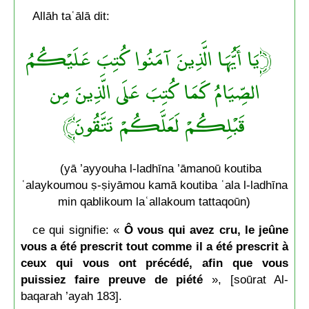
Allāh taʿālā dit:
﴿يَا أَيُّهَا الَّذِينَ آمَنُوا كُتِبَ عَلَيْكُمُ
الصِّيَامُ كَمَا كُتِبَ عَلَى الَّذِينَ مِن
قَبْلِكُمْ لَعَلَّكُمْ تَتَّقُونَ﴾
(yā ’ayyouha l-ladhīna ’āmanoū koutiba
ʿalaykoumou ṣ-ṣiyāmou kamā koutiba ʿala l-ladhīna
min qablikoum laʿallakoum tattaqoūn)
ce qui signifie: «
Ô vous qui avez cru, le jeûne
vous a été prescrit tout comme il a été prescrit à
ceux qui vous ont précédé, afin que vous
puissiez faire preuve de piété
», [soūrat Al-
baqarah ’ayah 183].