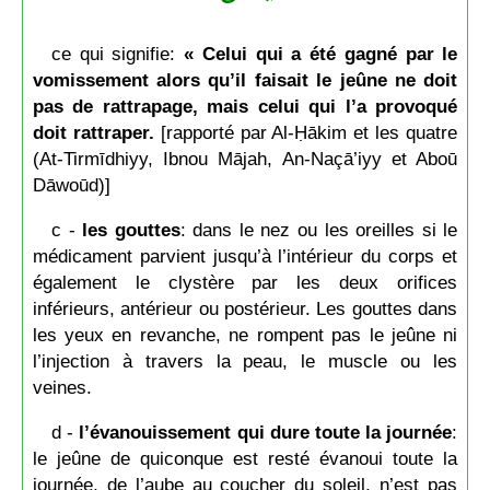
ce qui signifie:
« Celui qui a été gagné par le
vomissement alors qu’il faisait le jeûne ne doit
pas de rattrapage, mais celui qui l’a provoqué
doit rattraper.
[rapporté par Al-Ḥākim et les quatre
(At-Tirmīdhiyy, Ibnou Mājah, An-Naçā’iyy et Aboū
Dāwoūd)]
c -
les gouttes
: dans le nez ou les oreilles si le
médicament parvient jusqu’à l’intérieur du corps et
également le clystère par les deux orifices
inférieurs, antérieur ou postérieur. Les gouttes dans
les yeux en revanche, ne rompent pas le jeûne ni
l’injection à travers la peau, le muscle ou les
veines.
d -
l’évanouissement qui dure toute la journée
:
le jeûne de quiconque est resté évanoui toute la
journée, de l’aube au coucher du soleil, n’est pas