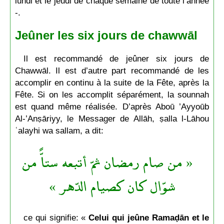
lundi et le jeudi de chaque semaine de toute l’année
-.
Jeûner les six jours de chawwāl
Il est recommandé de jeûner six jours de
Chawwāl. Il est d’autre part recommandé de les
accomplir en continu à la suite de la Fête, après la
Fête. Si on les accomplit séparément, la sounnah
est quand même réalisée. D’après Aboū ’Ayyoūb
Al-’Anṣāriyy, le Messager de Allāh, ṣalla l-Lāhou
ʿalayhi wa sallam, a dit:
« من صام رمضان ثمّ أتبعه ستاًّ من
شوّال كان كصيام الدّهر »
ce qui signifie: «
Celui qui jeûne Ramaḍān et le