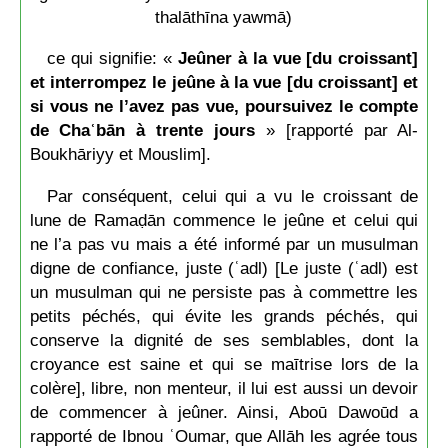
thalāthīna yawmā)
ce qui signifie: «
Jeûner à la vue [du croissant]
et interrompez le jeûne à la vue [du croissant] et
si vous ne l’avez pas vue, poursuivez le compte
de Chaʿbān à trente jours
» [rapporté par Al-
Boukhāriyy et Mouslim].
Par conséquent, celui qui a vu le croissant de
lune de Ramaḍān commence le jeûne et celui qui
ne l’a pas vu mais a été informé par un musulman
digne de confiance, juste (ʿadl) [Le juste (ʿadl) est
un musulman qui ne persiste pas à commettre les
petits péchés, qui évite les grands péchés, qui
conserve la dignité de ses semblables, dont la
croyance est saine et qui se maītrise lors de la
colère], libre, non menteur, il lui est aussi un devoir
de commencer à jeûner. Ainsi, Aboū Dawoūd a
rapporté de Ibnou ʿOumar, que Allāh les agrée tous