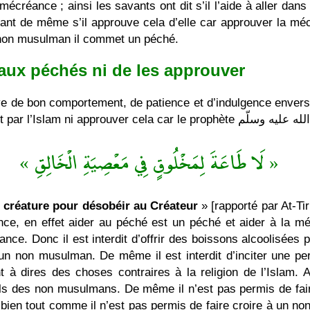
créance ; ainsi les savants ont dit s’il l’aide à aller dans 
nt de même s’il approuve cela d’elle car approuver la mécr
 non musulman il commet un péché.
r aux péchés ni de les approuver
uve de bon comportement, de patience et d’indulgence enve
« لَا طَاعَةَ لِمَخْلُوقٍ فِي مَعْصِيَةِ الْخَالِقِ »
e créature pour désobéir au Créateur
» [rapporté par At-Tir
nce, en effet aider au péché est un péché et aider à la 
ce. Donc il est interdit d’offrir des boissons alcoolisées 
 non musulman. De même il est interdit d’inciter une pe
à dires des choses contraires à la religion de l’Islam. Au
els des non musulmans. De même il n’est pas permis de fair
ien tout comme il n’est pas permis de faire croire à un non