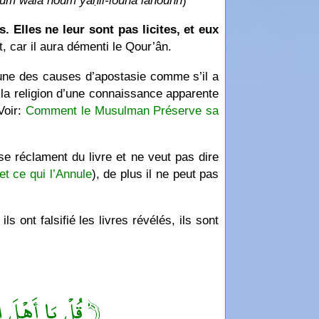
ahoum walâ houm yaḥil-lôuna lahounn
)
 Elles ne leur sont pas licites, et eux
, car il aura démenti le Qour’ân.
’une des causes d’apostasie comme s’il a
e la religion d’une connaissance apparente
Voir:
Comment le Musulman Préserve sa
se réclament du livre et ne veut pas dire
t ce qui l’Annule
), de plus il ne peut pas
ls ont falsifié les livres révélés, ils sont
قُلْ يَا أَهْلَ ا ﴾