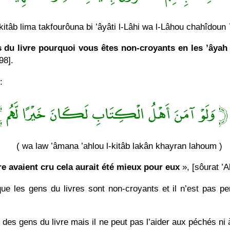
-kitâb lima takfourôuna bi ’âyâti l-Lâhi wa l-Lâhou chahîdoun
 du livre pourquoi vous êtes non-croyants en les ’âyah 
98].
:
 وَلَوْ آمَنَ أَهْلُ الْكِتَابِ لَكَانَ خَيْرًا لَّهُم ﴾
( wa law ’âmana ’ahlou l-kitâb lakân khayran lahoum )
vre avaient cru cela aurait été mieux pour eux
», [sôurat ’A
que les gens du livres sont non-croyants et il n’est pas pe
es gens du livre mais il ne peut pas l’aider aux péchés ni 