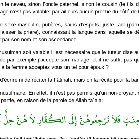
le neveu, sinon l’oncle paternel, sinon le cousin (le fils de 
age n’est pas valable; par ailleurs aucun proche du côté de l
sexe masculin, pubères, sains d’esprits, juste ʿadl (parm
sser la prière), connaissant la langue dans laquelle se dé
oit par son nom et son ascendance.
usulman soit valable il est nécessaire que le tuteur dise 
onde par exemple j’accepte son mariage, et il ne suffit pas 
t à la femme acceptez vous un tel pour époux ?
d’écrire ni de réciter la Fâtiḥah, mais on la récite pour la ba
usulmane. En effet, il n’est pas permis qu’un non-croyant 
partie, en raison de la parole de Allāh taʿālā:
ِنَـتٍ فَلاَ تَرْجِعُوهُنَّ إِلَى الكُفَّارِ لاَ هُنَّ حِلٌّ لَهُم