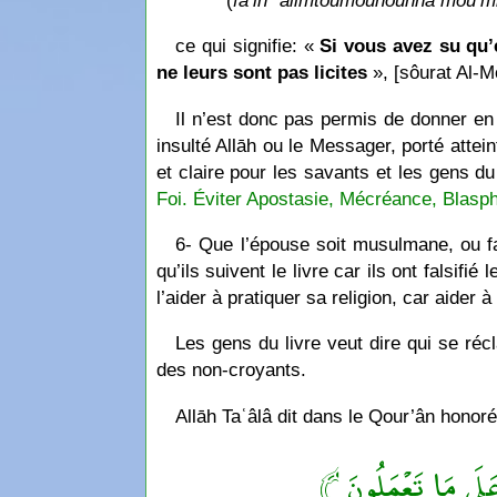
(
fa’in ʿalimtoumôuhounna mou’min
ce qui signifie: «
Si vous avez su qu’e
ne leurs sont pas licites
», [sôurat Al-M
Il n’est donc pas permis de donner e
insulté Allāh ou le Messager, porté attei
et claire pour les savants et les gens du
Foi. Éviter Apostasie, Mécréance, Blasp
6- Que l’épouse soit musulmane, ou fai
qu’ils suivent le livre car ils ont falsifié
l’aider à pratiquer sa religion, car aider
Les gens du livre veut dire qui se récla
des non-croyants.
Allāh Taʿâlâ dit dans le Qour’ân honoré
﴿ لَى مَا تَعْمَلُونَ