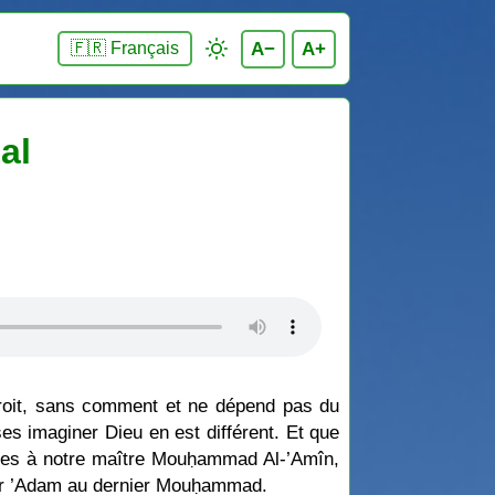
A−
A+
🇫🇷 Français
al
droit, sans comment et ne dépend pas du
ses imaginer Dieu en est différent. Et que
rdées à notre maître Mouḥammad Al-’Amîn,
emier ’Adam au dernier Mouḥammad.