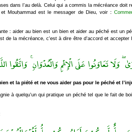
nses dans l’au delà. Celui qui a commis la mécréance doit re
eu et Mouḥammad est le messager de Dieu, voir :
Comment
ante : aider au bien est un bien et aider au péché est un p
 de la mécréance, c’est à dire être d’accord et accepter
وَىٰ ۖ وَلَا تَعَاوَنُوا عَلَى الْإِثْمِ وَالْعُدْوَانِ ۚ وَاتَّقُوا الل
ien et la piété et ne vous aider pas pour le péché et l’in
nie à quelqu’un qui pratique un péché tel que le fait de boi
: