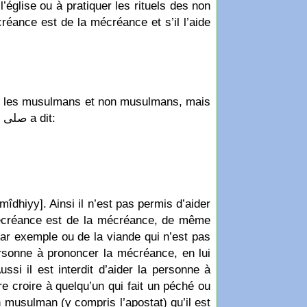
l’église ou à pratiquer les rituels des non
éance est de la mécréance et s’il l’aide
rs les musulmans et non musulmans, mais
il ne doit pas les aider à ce qui est interdit par l’Islam ni approuver cela car le prophète صلى الله عليه وسلّم a dit:
mîdhiyy]. Ainsi il n’est pas permis d’aider
mécréance est de la mécréance, de même
par exemple ou de la viande qui n’est pas
rsonne à prononcer la mécréance, en lui
ssi il est interdit d’aider la personne à
e croire à quelqu’un qui fait un péché ou
 musulman (y compris l’apostat) qu’il est