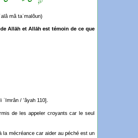
 ʿalâ mâ taʿmalôun)
de Allāh et Allāh est témoin de ce que
li ʿImrân / ’âyah 110].
rmis de les appeler croyants car le seul
à la mécréance car aider au péché est un