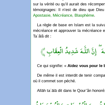
sur la vérité ou qu’il aurait des récompe
témoignages: Il n’est de dieu que Di
Apostasie, Mécréance, Blasphème
.
La règle de base en Islam est la suiv
mécréance et approuver la mécréance est
Taʿâlâ dit :
﴿ َّـهَ ۖ إِنَّ اللَّـهَ شَدِيدُ الْعِقَابِ
Ce qui signifie: «
Aidez vous pour le b
De même il est interdit de tenir compag
où il commet son péché.
Allāh taʿālā dit dans le Qour’ân honoré