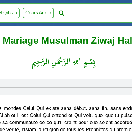
et Qiblah
Cours Audio
m Mariage Musulman Ziwaj Hal
بِسْمِ اللهِ الرَّحْمَنِ الرَّحِيم
es mondes Celui Qui existe sans début, sans fin, sans en
āh et Il est Celui Qui entend et Qui voit, quoi que tu puis
 de sa communauté de ce qu’il craint pour elle soient acco
on de vérité, l’islam la religion de tous les Prophètes du pr