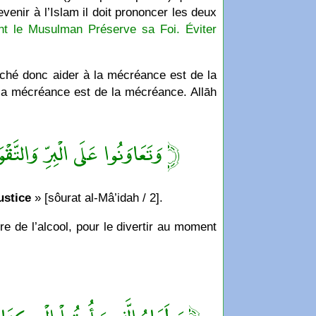
venir à l’Islam il doit prononcer les deux
 le Musulman Préserve sa Foi. Éviter
éché donc aider à la mécréance est de la
 la mécréance est de la mécréance. Allāh
وَتَعَاوَنُوا عَلَى الْبِرِّ‌ وَالتَّقْ ﴾
justice
» [sôurat al-Mâ’idah / 2].
re de l’alcool, pour le divertir au moment