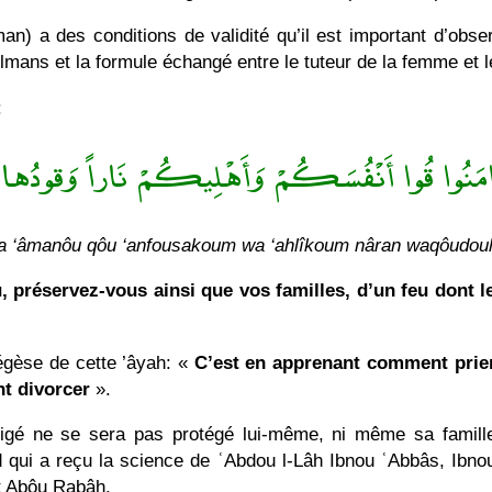
) a des conditions de validité qu’il est important d’obse
ans et la formule échangé entre le tuteur de la femme et l
:
نَ ءَامَنُوا قُوا أَنْفُسَكُمْ وَأَهْلِيكُمْ نَاراً وَقودُه
na ‘âmanôu qôu ‘anfousakoum wa ‘ahlîkoum nâran waqôudouh
, préservez-vous ainsi que vos familles, d’un feu dont 
xégèse de cette ’âyah: «
C’est en apprenant comment prie
t divorcer
».
égligé ne se sera pas protégé lui-même, ni même sa famill
id qui a reçu la science de ʿAbdou l-Lâh Ibnou ʿAbbâs, Ibn
t Abôu Rabâḥ.