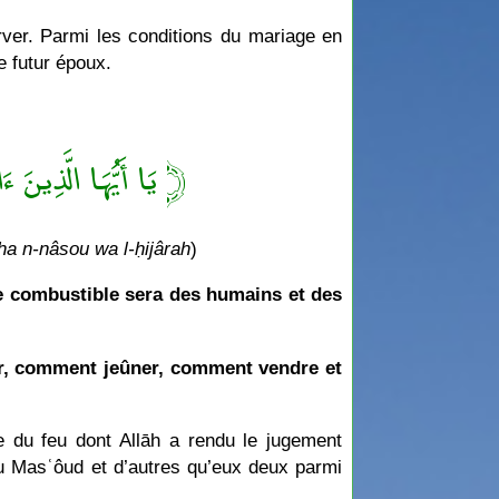
rver. Parmi les conditions du mariage en
e futur époux.
يَا أَيُّهَا الَّذِي ﴾
a n-nâsou wa l-ḥijârah
)
le combustible sera des humains et des
r, comment jeûner, comment vendre et
e du feu dont Allāh a rendu le jugement
ou Masʿôud et d’autres qu’eux deux parmi