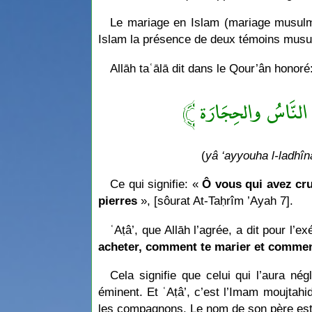
Le mariage en Islam (mariage musulman
Islam la présence de deux témoins musulm
Allāh taʿālā dit dans le Qour’ân honoré
﴿ ا النَّاسُ والحِجَارَة
(
yâ ‘ayyouha l-ladhî
Ce qui signifie: «
Ô vous qui avez cru
pierres
», [sôurat At-Taḥrîm ’Ayah 7].
ʿAṭâ’, que Allāh l’agrée, a dit pour l’e
acheter, comment te marier et commen
Cela signifie que celui qui l’aura n
éminent. Et ʿAṭâ’, c’est l’Imam moujtah
les compagnons. Le nom de son père es