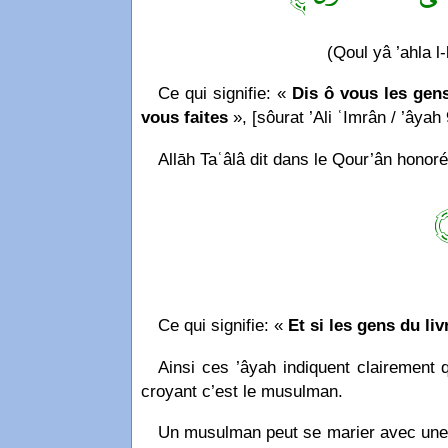
(Qoul yâ ’ahla l
Ce qui signifie: «
Dis ô vous les gens
vous faites
», [sôurat ’Ali ʿImrân / ’âyah 
Allāh Taʿâlâ dit dans le Qour’ân honoré
﴿
Ce qui signifie: «
Et si les gens du li
Ainsi ces ’âyah indiquent clairement 
croyant c’est le musulman.
Un musulman peut se marier avec une d