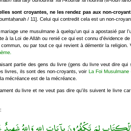
âtin falâ tarjiʿôuhounna ‘ila l-kouffâr lâ hounna ḥil-loun l
lles sont croyantes, ne les rendez pas aux non-croyants.
oumtaḥanah / 11]. Celui qui contredit cela est un non-croyant
n mariage une musulmane à quelqu’un qui a apostasié par l
nte à la Loi de Allāh ou renié ce qui est connu d’évidence d
 commun, ou par tout ce qui revient à démentir la religion. 
hème.
sant partie des gens du livre (gens du livre veut dire qui 
 les livres, ils sont des non-croyants, voir
La Foi Musulmane e
 à la mécréance est de la mécréance.
ment du livre et ne veut pas dire qu’ils suivent le livre car i
:
لْكِتَابِ لِمَ تَكْفُرُونَ بِآيَاتِ اللهِ وَاللهُ شَهِيدٌ عَ