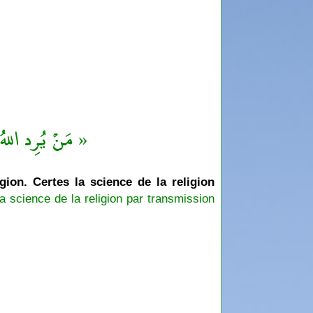
مَنْ يُرِد اللهُ ب »
igion. Certes la science de la religion
a science de la religion par transmission