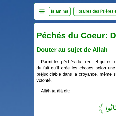
Islam.ms
Horaires des Prières 
Péchés du Coeur: Do
Douter au sujet de Allāh
Parmi les péchés du cœur et qui est u
du fait qu’Il crée les choses selon une
préjudiciable dans la croyance, même s’i
volonté.
Allāh taʿālā dit:
﴿ ْتَابُوا