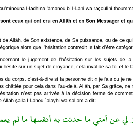
ou’minoūna l-ladhīna ’āmanoū bi l-Lāhi wa raçoūlihi thoumm
 sont ceux qui ont cru en Allāh et en Son Messager et qu
t de Allāh, de Son existence, de Sa puissance, ou de ce qui 
tégorique alors que l’hésitation contredit le fait d’être catégor
oncernant le jugement de l’hésitation sur les sujets de la
hésite sur un sujet de croyance, cela invalide sa foi et le fa
 du corps, c’est-à-dire si la personne dit « je fais ou je ne 
pas châtiée pour cela dans l’au-delà. Allāh, par Sa grâce, ne
ésitation n’est pas arrivée à la décision ferme de commett
 Allāh ṣalla l-Lāhou ʿalayhi wa sallam a dit:
وز لي عن أمتي ما حدثت به أنفسها ما لم يعم