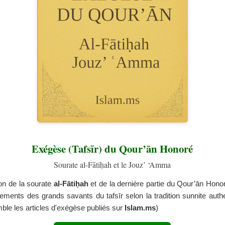
Exégèse (Tafsīr) du Qour’ān Honoré
Sourate al-Fātiḥah et le Jouz’ ‘Amma
ion de la sourate
al-Fātiḥah
et de la dernière partie du Qour’ān Hono
ements des grands savants du tafsīr selon la tradition sunnite auth
mble les articles d'exégèse publiés sur
Islam.ms
)