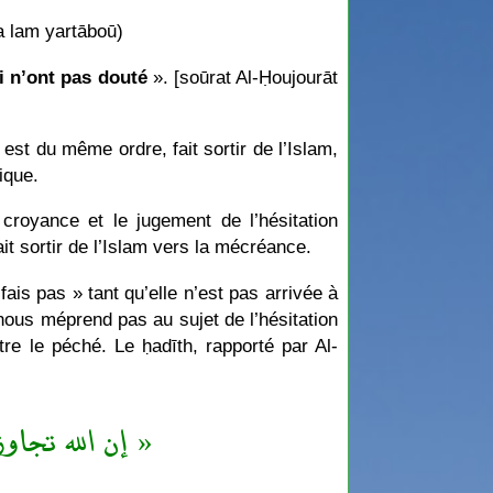
a lam yartāboū)
i n’ont pas douté
». [soūrat Al-Ḥoujourāt
est du même ordre, fait sortir de l’Islam,
ique.
 croyance et le jugement de l’hésitation
it sortir de l’Islam vers la mécréance.
fais pas » tant qu’elle n’est pas arrivée à
 nous méprend pas au sujet de l’hésitation
re le péché. Le ḥadīth, rapporté par Al-
إن الله تجا »