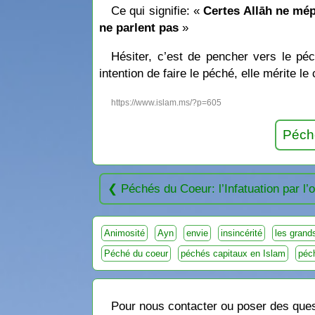
Ce qui signifie: «
Certes Allāh ne mép
ne parlent pas
»
Hésiter, c’est de pencher vers le pé
intention de faire le péché, elle mérite le
https://www.islam.ms/?p=605
Péché
Péchés du Coeur: l’Infatuation par l’
Animosité
Ayn
envie
insincérité
les grand
Péché du coeur
péchés capitaux en Islam
péc
Pour nous contacter ou poser des quest