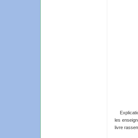
Explicat
les enseign
livre rasse