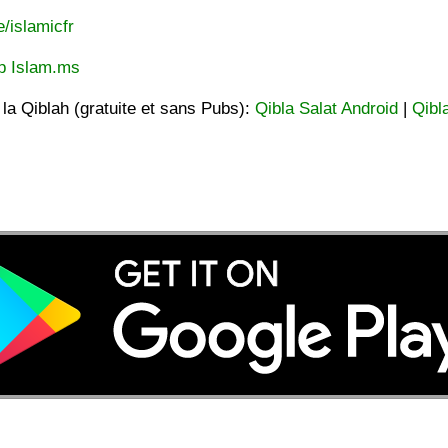
e/islamicfr
p Islam.ms
t la Qiblah (gratuite et sans Pubs):
Qibla Salat Android
|
Qibl