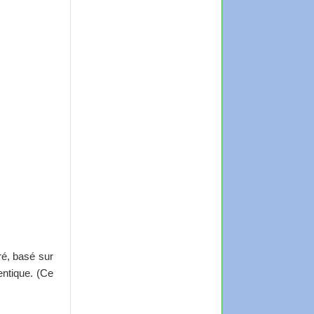
ré, basé sur
entique. (Ce