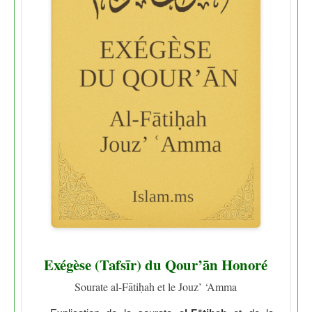
Exégèse (Tafsīr) du Qour’ān Honoré
Sourate al-Fātiḥah et le Jouz’ ‘Amma