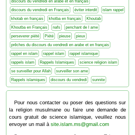
discours du vendredi en arabe et en français
discours du vendredi en Français
éviter interdit
islam rappel
khotab en français
khotba en français
Khoutab
Khoutba en Français
nafs
penchant de l ame
perseverer piété
Piété
pieuse
pieux
prêches du discours du vendredi en arabe et en français
rappel en islam
rappel islam
rappel islamique
rappels islam
Rappels Islamiques
science religion islam
se surveiller pour Allah
surveiller son ame
Rappels islamiques
discours du vendredi
sunnite
Pour nous contacter ou poser des questions sur
la religion musulmane ou faire une demande de
cours gratuit de science islamique, veuillez nous
envoyer un mail à
site.islam.ms@gmail.com