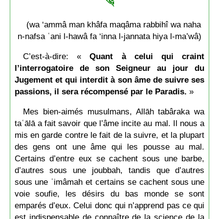
(wa ‘ammâ man khâfa maqâma rabbihî wa naha
n-nafsa ʿani l-hawâ fa ‘inna l-
j
annata hiya l-ma’wâ)
C’est-à-dire: «
Quant à celui qui craint
l’interrogatoire de son Seigneur au jour du
Jugement et qui interdit à son âme de suivre ses
passions, il sera récompensé par le Paradis.
»
Mes bien-aimés musulmans, Allāh tabâraka wa
taʿālā a fait savoir que l’âme incite au mal. Il nous a
mis en garde contre le fait de la suivre, et la plupart
des gens ont une âme qui les pousse au mal.
Certains d’entre eux se cachent sous une barbe,
d’autres sous une
j
oubbah, tandis que d’autres
sous une ʿimâmah et certains se cachent sous une
voie soufie, les désirs du bas monde se sont
emparés d’eux. Celui donc qui n’apprend pas ce qui
est indispensable de connaître de la science de la