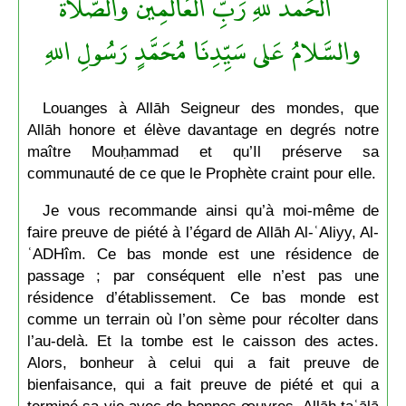
الحَمدُ للهِ رَبِّ العَالَمِين والصَّلاةُ
والسَّلامُ عَلى سَيِّدِنَا مُحَمَّدٍ رَسُولِ اللهِ
Louanges à Allāh Seigneur des mondes, que
Allāh honore et élève davantage en degrés notre
maître Mouḥammad et qu’Il préserve sa
communauté de ce que le Prophète craint pour elle.
Je vous recommande ainsi qu’à moi-même de
faire preuve de piété à l’égard de Allāh Al-ʿAliyy, Al-
ʿADHîm. Ce bas monde est une résidence de
passage ; par conséquent elle n’est pas une
résidence d’établissement. Ce bas monde est
comme un terrain où l’on sème pour récolter dans
l’au-delà. Et la tombe est le caisson des actes.
Alors, bonheur à celui qui a fait preuve de
bienfaisance, qui a fait preuve de piété et qui a