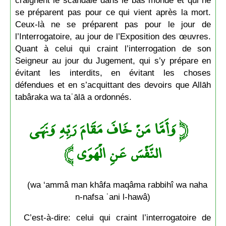
craignent le scandale dans le bas monde et qui ne
se préparent pas pour ce qui vient après la mort.
Ceux-là ne se préparent pas pour le jour de
l’Interrogatoire, au jour de l’Exposition des œuvres.
Quant à celui qui craint l’interrogation de son
Seigneur au jour du Jugement, qui s’y prépare en
évitant les interdits, en évitant les choses
défendues et en s’acquittant des devoirs que Allāh
tabâraka wa taʿālā a ordonnés.
وَأَمَّا مَنْ خَافَ مَقَامَ رَبِّهِ وَنَهَى
﴿
﴾
النَّفْسَ عَنِ الْهَوَى
(wa ‘ammâ man khâfa maqâma rabbihî wa naha
n-nafsa ʿani l-hawâ)
C’est-à-dire: celui qui craint l’interrogatoire de