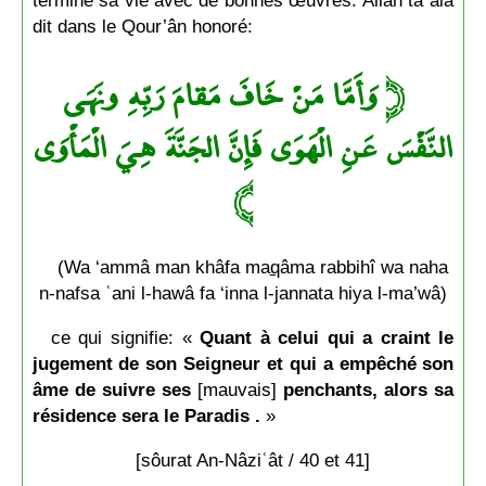
terminé sa vie avec de bonnes œuvres. Allāh taʿālā
dit dans le Qour’ân honoré:
وَأَمَّا مَنْ خَافَ مَقامَ رَبِّهِ ونَهَى
﴿
النَّفْسَ عَنِ الْهَوَى فَإِنَّ الجَنَّةَ هِيَ الْمَأْوَى
﴾
(Wa ‘ammâ man khâfa ma
q
âma rabbihî wa naha
n-nafsa ʿani l-hawâ fa ‘inna l-
j
annata hiya l-ma’wâ)
ce qui signifie: «
Quant à celui qui a craint le
jugement de son Seigneur et qui a empêché son
âme de suivre ses
[mauvais]
penchants, alors sa
résidence sera le Paradis .
»
[sôurat An-Nâziʿât / 40 et 41]