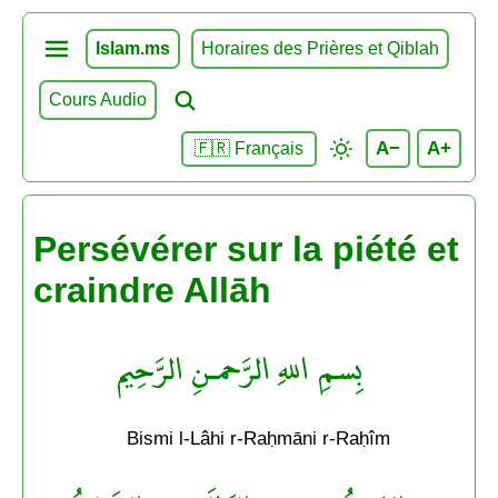
Islam.ms
Horaires des Prières et Qiblah
Cours Audio
A−
A+
🇫🇷 Français
Persévérer sur la piété et
craindre Allāh
بِسمِ اللهِ الرَّحمـنِ الرَّحِيم
Bismi l-Lâhi r-Raḥmāni r-Raḥîm