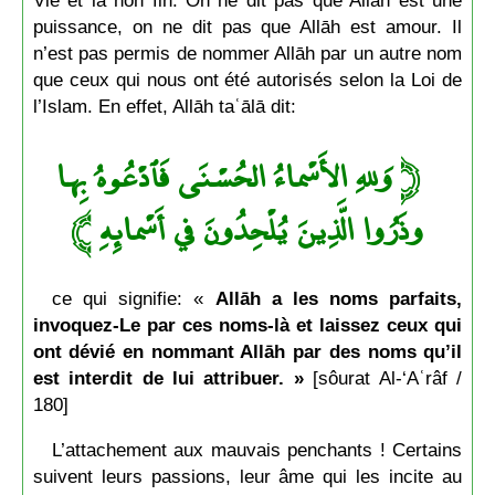
Vie et la non fin. On ne dit pas que Allāh est une
puissance, on ne dit pas que Allāh est amour. Il
n’est pas permis de nommer Allāh par un autre nom
que ceux qui nous ont été autorisés selon la Loi de
l’Islam. En effet, Allāh taʿālā dit:
وَللهِ الأَسْماءُ الحُسْنَى فَٱدْعُوهُ بِها
﴿
﴾
وذَرُوا الَّذِينَ يُلْحِدُونَ في أَسْمائِهِ
ce qui signifie: «
Allāh
a les noms parfaits,
invoquez-Le par ces noms-là et laissez ceux qui
ont dévié en nommant Allāh par des noms qu’il
est interdit de lui attribuer. »
[sôurat Al-‘Aʿrâf /
180]
L’attachement aux mauvais penchants ! Certains
suivent leurs passions, leur âme qui les incite au