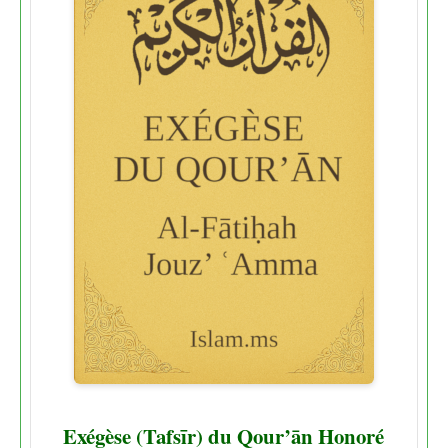
Exégèse (Tafsīr) du Qour’ān Honoré