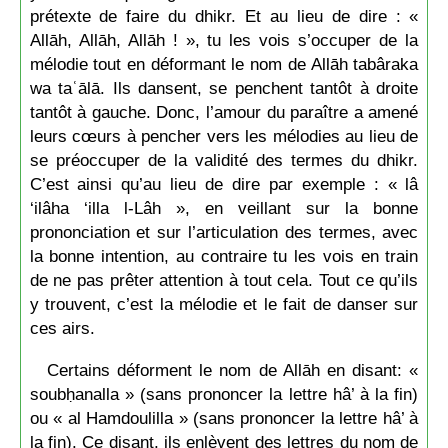
prétexte de faire du dhikr. Et au lieu de dire : «
Allāh, Allāh, Allāh ! », tu les vois s’occuper de la
mélodie tout en déformant le nom de Allāh tabâraka
wa taʿālā. Ils dansent, se penchent tantôt à droite
tantôt à gauche. Donc, l’amour du paraître a amené
leurs cœurs à pencher vers les mélodies au lieu de
se préoccuper de la validité des termes du dhikr.
C’est ainsi qu’au lieu de dire par exemple : « lâ
‘ilâha ‘illa l-Lâh », en veillant sur la bonne
prononciation et sur l’articulation des termes, avec
la bonne intention, au contraire tu les vois en train
de ne pas prêter attention à tout cela. Tout ce qu’ils
y trouvent, c’est la mélodie et le fait de danser sur
ces airs.
Certains déforment le nom de Allāh en disant: «
soubḥanalla » (sans prononcer la lettre hâ’ à la fin)
ou « al Hamdoulilla » (sans prononcer la lettre hâ’ à
la fin). Ce disant, ils enlèvent des lettres du nom de