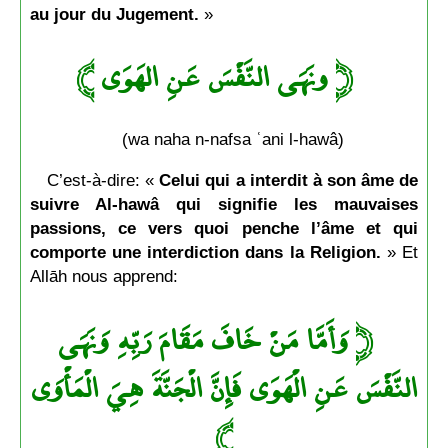
au jour du Jugement.
»
ونَهَى النَّفْسَ عَنِ الهَوَى ﴾
﴿
(wa naha n-nafsa ʿani l-hawâ)
C’est-à-dire: «
Celui
qui a interdit à son âme de
suivre Al-hawâ qui signifie les mauvaises
passions, ce vers quoi penche l’âme et qui
comporte une interdiction dans la Religion.
» Et
Allāh nous apprend:
وَأَمَّا مَنْ خَافَ مَقَامَ رَبِّهِ وَنَهَى
﴿
النَّفْسَ عَنِ الْهَوَى فَإِنَّ الْجَنَّةَ هِيَ الْمَأْوَى
﴾