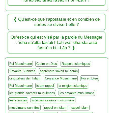
Qu’est-ce que l’apostasie et en combien de
sortes se divise-t-elle ?
Qu’est-ce qui est visé par la parole du Messager
: ’idhā sa’alta fas’ali l-Lāh wa ’idha-staʿanta
fastaʿin bi l-Lāh ?
Foi Musulmane
Croire en Dieu
Rappels islamiques
Savants Sunnites
apprendre savoir foi coran
cinq piliers de l Islam
Croyance Musulmane
Foi en Dieu
Foi Musulmane
islam rappel
la religion islamique
les grands savants musulmans
les savants musulmans
les sunnites
liste des savants musulmans
musulmans sunnites
rappel en islam
rappel islam