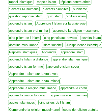
rappel islamique
rappels islam
réplique contre athée
Savants Musulmans
Savants Sunnites
sunnisme
question réponse islam
quiz islam
5 piliers islam
apprendre islam
Apprendre l Islam sur la vraie voie
apprendre islam vrai minhaj
apprendre la religion musulmane
cinq piliers de l Islam
cinq principaux devoirs
devoirs Islam
doctrine musulmane
islam sunnite
Jurisprudence Islamique
Rappels islamiques
Apprendre
apprendre islam
apprendre Islam à distance
apprendre islam en ligne
apprendre islam femme
apprendre islam soeur
Apprendre l Islam sur la vraie voie
Apprendre l Islam sur le vrai minhaj
Apprendre la religion musulmane
apprendre le coran
apprendre savoir foi coran
apprentissage musulman
audios islamiques
cinq piliers de l Islam
Comprendre la religion musulmane
cours de religion gratuits