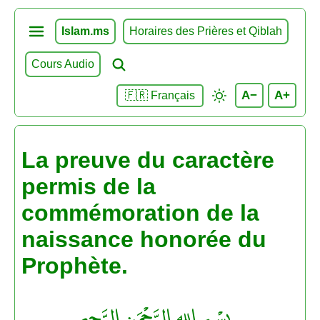
Islam.ms
Horaires des Prières et Qiblah
Cours Audio
A−
A+
🇫🇷 Français
La preuve du caractère
permis de la
commémoration de la
naissance honorée du
Prophète.
بِسْمِ اللهِ الرَّحْمَنِ الرَّحِيم