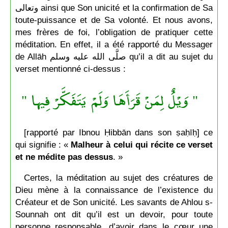
وتعالى ainsi que Son unicité et la confirmation de Sa
toute-puissance et de Sa volonté. Et nous avons,
mes frères de foi, l’obligation de pratiquer cette
méditation. En effet, il a été rapporté du Messager
de Allāh صلَّى الله عليه وسلم qu’il a dit au sujet du
verset mentionné ci-dessus :
" وَيْلٌ لِمَنْ قَرَأَهَا وَلَمْ يَتَفَكَّرْ فِيها "
[rapporté par Ibnou Ḥibbān dans son ṣaḥīḥ] ce
qui signifie : «
Malheur à celui qui récite ce verset
et ne médite pas dessus
. »
Certes, la méditation au sujet des créatures de
Dieu mène à la connaissance de l’existence du
Créateur et de Son unicité. Les savants de Ahlou s-
Sounnah ont dit qu’il est un devoir, pour toute
personne responsable, d’avoir dans le cœur une