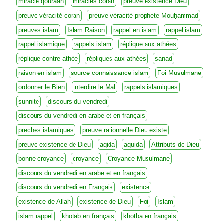
miracle qouraan
miracles coran
preuve existence Dieu
preuve véracité coran
preuve véracité prophete Mouḥammad
preuves islam
Islam Raison
rappel en islam
rappel islam
rappel islamique
rappels islam
réplique aux athées
réplique contre athée
répliques aux athées
sanad
raison en islam
source connaissance islam
Foi Musulmane
ordonner le Bien
interdire le Mal
rappels islamiques
sunnite
discours du vendredi
discours du vendredi en arabe et en français
preches islamiques
preuve rationnelle Dieu existe
preuve existence de Dieu
aqida
aquida
Attributs de Dieu
bonne croyance
croyance
Croyance Musulmane
discours du vendredi en arabe et en français
discours du vendredi en Français
existence
existence de Allah
existence de Dieu
Foi
Islam
islam rappel
khotab en français
khotba en français