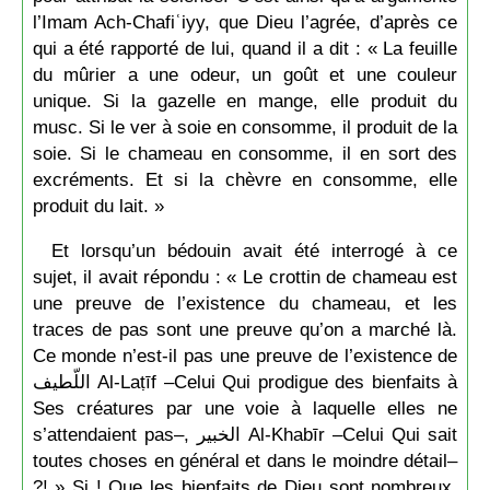
l’Imam Ach-Chafiʿiyy, que Dieu l’agrée, d’après ce
qui a été rapporté de lui, quand il a dit : « La feuille
du mûrier a une odeur, un goût et une couleur
unique. Si la gazelle en mange, elle produit du
musc. Si le ver à soie en consomme, il produit de la
soie. Si le chameau en consomme, il en sort des
excréments. Et si la chèvre en consomme, elle
produit du lait. »
Et lorsqu’un bédouin avait été interrogé à ce
sujet, il avait répondu : « Le crottin de chameau est
une preuve de l’existence du chameau, et les
traces de pas sont une preuve qu’on a marché là.
Ce monde n’est-il pas une preuve de l’existence de
اللّطيف Al-Laṭīf –Celui Qui prodigue des bienfaits à
Ses créatures par une voie à laquelle elles ne
s’attendaient pas–, الخبير Al-Khabīr –Celui Qui sait
toutes choses en général et dans le moindre détail–
?! » Si ! Que les bienfaits de Dieu sont nombreux,