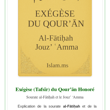
Exégèse (Tafsīr) du Qour’ān Honoré
Sourate al-Fātiḥah et le Jouz’ ‘Amma
Explication de la sourate
al-Fātiḥah
et de la