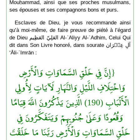
Mouḥammad, ainsi que ses proches musulmans,
ses épouses et ses compagnons bons et purs.
Esclaves de Dieu, je vous recommande ainsi
qu’à moi-même, de faire preuve de piété à l’égard
de Dieu العَلِيّ العَظِيم Al-ʿAliyy Al-ʿAdhim, Celui Qui
dit dans Son Livre honoré, dans sourate آلِ عِمۡرَان
‘Āli-ʿImrān :
{إِنَّ فِي خَلْقِ السَّمَاوَاتِ وَالْأَرْضِ
وَاخْتِلَافِ اللَّيْلِ وَالنَّهَارِ لَآيَاتٍ لِأُولِي
الْأَلْبَابِ (190) الَّذِينَ يَذْكُرُونَ اللَّهَ قِيَامًا
وَقُعُودًا وَعَلَىٰ جُنُوبِهِمْ وَيَتَفَكَّرُونَ فِي
خَلْقِ السَّمَاوَاتِ وَالْأَرْضِ رَبَّنَا مَا خَلَقْتَ