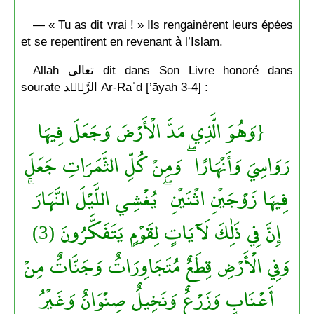
— « Tu as dit vrai ! » Ils rengainèrent leurs épées
et se repentirent en revenant à l’Islam.
Allāh تعالى dit dans Son Livre honoré dans
sourate الرَّعۡد Ar-Raʿd [’āyah 3-4] :
{وَهُوَ الَّذِي مَدَّ الْأَرْضَ وَجَعَلَ فِيهَا
رَوَاسِيَ وَأَنْهَارًا ۖ وَمِنْ كُلِّ الثَّمَرَاتِ جَعَلَ
فِيهَا زَوْجَيْنِ اثْنَيْنِ ۖ يُغْشِي اللَّيْلَ النَّهَارَ ۚ
إِنَّ فِي ذَٰلِكَ لَآيَاتٍ لِقَوْمٍ يَتَفَكَّرُونَ (3)
وَفِي الْأَرْضِ قِطَعٌ مُتَجَاوِرَاتٌ وَجَنَّاتٌ مِنْ
أَعْنَابٍ وَزَرْعٌ وَنَخِيلٌ صِنْوَانٌ وَغَيْرُ